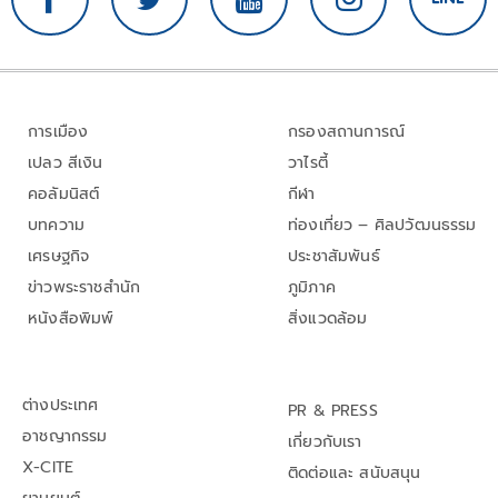
การเมือง
กรองสถานการณ์
เปลว สีเงิน
วาไรตี้
คอลัมนิสต์
กีฬา
บทความ
ท่องเที่ยว – ศิลปวัฒนธรรม
เศรษฐกิจ
ประชาสัมพันธ์
ข่าวพระราชสำนัก
ภูมิภาค
หนังสือพิมพ์
สิ่งแวดล้อม
ต่างประเทศ
PR & PRESS
อาชญากรรม
เกี่ยวกับเรา
X-CITE
ติดต่อและ สนับสนุน