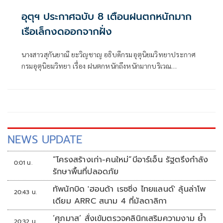
อุตุฯ ประกาศฉบับ 8 เตือนฝนตกหนักมาก
เรือเล็กงดออกจากฝั่ง
นางสาวสุกันยาณี ยะวิญชาญ อธิบดีกรมอุตุนิยมวิทยาประกาศ
กรมอุตุนิยมวิทยา เรื่อง ฝนตกหนักถึงหนักมากบริเวณ
ประเทศไทย (มีผลกระทบจนถึงวันที่ 30 กรกฎาคม 2569) ฉบับ
ที่ 8 โดยมีใจความว่า
NEWS UPDATE
“โครงสร้างเก่า-คนใหม่”บีอาร์เอ็น รัฐตรึงกำลัง
0:01 น.
รักษาพื้นที่ปลอดภัย
ทัพนักบิด 'ฮอนด้า เรซซิ่ง ไทยแลนด์' ลุ้นล่าโพ
20:43 น.
เดียม ARRC สนาม 4 ที่มัลดาลิกา
‘ศุภมาส’ สั่งเข้มตรวจคลินิกเสริมความงาม ย้ำ
20:32 น.