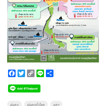
F
T
C
Li
S
ac
wi
o
n
h
e
tt
p
e
ar
b
er
y
e
o
Li
Tags
ฝนตก
ฝนตกทั่วไทย
อุตุฯ