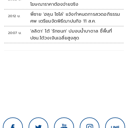
โฆษณาราคาต้องจ่ายจริง
พี่ชาย 'ฮลุน โซโล่' แจ้งกำหนดการสวดอภิธรรม
20:12 น.
ศพ เตรียมจัดพิธีฌาปนกิจ 11 ส.ค.
'ลลิดา' โต้ 'รักชนก' ปมงบน้ำบาดาล ชี้พื้นที่
20:07 น.
ปชน.ได้วงเงินเฉลี่ยสูงสุด