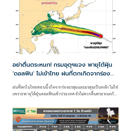
อย่าตื่นตระหนก! กรมอุตุฯแจง พายุไต้ฝุ่น
'ดอลฟิน' ไม่เข้าไทย ฝนที่ตกเกิดจากร่อง
มรสุม
ฝนที่ตกในไทยตอนนี้ เกิดจากร่องมรสุมและมรสุมเป็นหลัก ไม่ใช่
เพราะพายุไต้ฝุ่นดอลฟินเข้าประเทศ ยังไม่ควรตื่นตระหนกกับ
ข่าวลือ