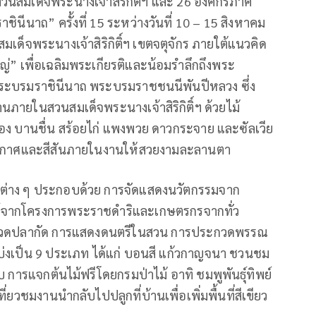
นสมเด็จพระนางเจ้าสิริกิติ์ฯ และ 26 องค์กรภาคี
ินีนาถ” ครั้งที่ 15 ระหว่างวันที่ 10 – 15 สิงหาคม
เด็จพระนางเจ้าสิริกิติ์ฯ เขตจตุจักร ภายใต้แนวคิด
ญ่” เพื่อเฉลิมพระเกียรติและน้อมรำลึกถึงพระ
 พระบรมราชินีนาถ พระบรมราชชนนีพันปีหลวง ซึ่ง
านภายในสวนสมเด็จพระนางเจ้าสิริกิติ์ฯ ด้วยไม้
อง บานชื่น สร้อยไก่ แพงพวย ดาวกระจาย และซัลเวีย
รยากาศและสีสันภายในงานให้สวยงามละลานตา
่าง ๆ ประกอบด้วย การจัดแสดงนวัตกรรมจาก
์จากโครงการพระราชดำริและเกษตรกรจากทั่ว
วดปลากัด การแสดงดนตรีในสวน การประกวดพรรณ
ฯ แบ่งเป็น 9 ประเภท ได้แก่ บอนสี แก้วกาญจนา ชวนชม
บ การแจกต้นไม้ฟรีโดยกรมป่าไม้ อาทิ ชมพูพันธุ์ทิพย์
่ยวชมงานนำกลับไปปลูกที่บ้านเพื่อเพิ่มพื้นที่สีเขียว