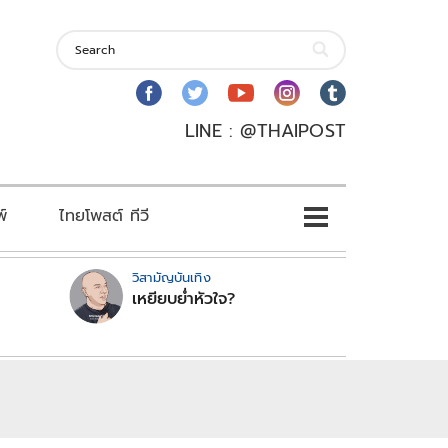
LINE : @THAIPOST
พ์
ไทยโพสต์ ทีวี
วิสามัญบันเทิง
เหยียบย่ำหัวใจ?