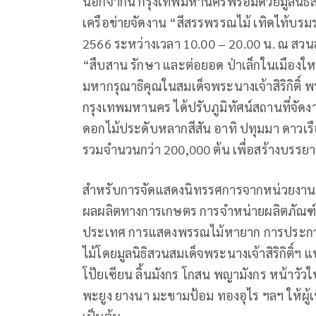
นอกจากนี้ กรุงเทพมหานครพร้อมด้วยมูลนิธิสว
เครือข่ายจัดงาน “สีสรรพรรณไม้ เทิดไท้บรมราช
2566 ระหว่างเวลา 10.00 – 20.00 น. ณ สวนสม
“สืบสาน รักษา และต่อยอด ป่าเล็กในเมืองให
มหากรุณาธิคุณในสมเด็จพระนางเจ้าสิริกิติ์
กรุงเทพมหานคร ได้ปรับภูมิทัศน์สถานที่จัดง
ดอกไม้ประดับหลากสีสัน อาทิ ปทุมมา ดาวเรื
รวมจำนวนกว่า 200,000 ต้น เพื่อสร้างบร
สำหรับการจัดแสดงนิทรรศการจากหน่วยงานต
ผลผลิตทางการเกษตร การจำหน่ายผลิตภัณฑ
ประเทศ การแสดงพรรณไม้หายาก การประก
ไม้โดยมูลนิธิสวนสมเด็จพระนางเจ้าสิริกิติ์
โป๊ยเซียน ลิ้นมังกร โกสน พญามังกร หน้าวัวใ
พะยูง ยางนา มะขามป้อม ทองอุไร ฯลฯ ให้ผู้เที