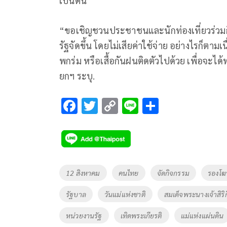
เป็นต้น
“ขอเชิญชวนประชาชนและนักท่องเที่ยวร่วมกิ
รัฐจัดขึ้น โดยไม่เสียค่าใช้จ่าย อย่างไรก็ตาม
พกร่ม หรือเสื้อกันฝนติดตัวไปด้วย เพื่อจะได
ยกฯ ระบุ.
F
T
C
Li
S
ac
wi
o
n
h
e
tt
p
e
ar
b
er
y
e
o
Li
Tags
12 สิงหาคม
คนไทย
จัดกิจกรรม
รองโฆ
o
n
รัฐบาล
วันแม่แห่งชาติ
สมเด็จพระนางเจ้าสิร
k
k
หน่วยงานรัฐ
เทิดพระเกียรติ
แม่แห่งแผ่นดิน