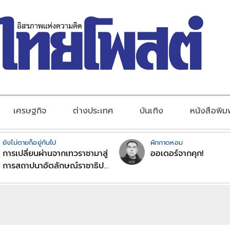
เศรษฐกิจ
ต่างประเทศ
บันเทิง
หนังสือพิม
ยังไม่ตายก็อยู่กันไป
ผักกาดหอม
การเปลี่ยนผ่านจากเทวราชามาสู่
ออเดอร์จากคุก!
การสถาปนาอัตลักษณ์ราชาธิป
ไตยแบบพุทธศาสนาในพระไตร
ปิฏก : สามัญผลสูตรในฐานะ
ทฤษฎีขีดจำกัดของอำนาจรัฐ
เหนือแรงงานและทรัพย์สิน