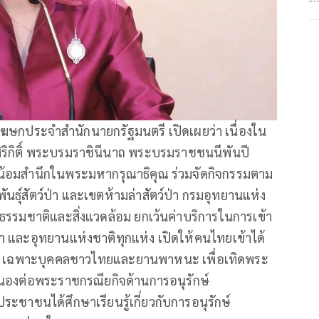
โฆษกประจำสำนักนายกรัฐมนตรี เปิดเผยว่า เนื่องใน
ริกิติ์ พระบรมราชินีนาถ พระบรมราชชนนีพันปี
วนน้อมสำนึกในพระมหากรุณาธิคุณ ร่วมจัดกิจกรรมตาม
ันธุ์สัตว์ป่า และเขตห้ามล่าสัตว์ป่า กรมอุทยานแห่ง
รธรรมชาติและสิ่งแวดล้อม ยกเว้นค่าบริการในการเข้า
ป่า และอุทยานแห่งชาติทุกแห่ง เปิดให้คนไทยเข้าได้
าติ” เฉพาะบุคคลชาวไทยและยานพาหนะ เพื่อเทิดพระ
สนองต่อพระราชกรณียกิจด้านการอนุรักษ์
ะชาชนได้ศึกษาเรียนรู้เกี่ยวกับการอนุรักษ์