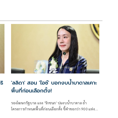
ธิ
'ลลิดา' สอน 'ไอซ์' บอกงบน้ำบาดาลเคาะ
พื้นที่ก่อนเลือกตั้ง!
รองโฆษกรัฐบาล แจง 'รักชนก' ปมงบน้ำบาดาล ย้ำ
โครงการกำหนดพื้นที่ก่อนเลือกตั้ง ชี้คำขอกว่า 900 แห่ง
งาน
อนุมัติ 858 แห่งตามหลักเกณฑ์ ไม่ใช่จัดสรรตามการเมือง