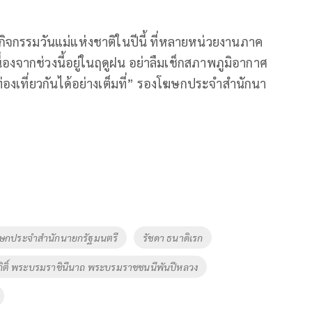
จกรรมวันแม่แห่งชาติในปีนี้ ที่หลายหน่วยงานภาค
เนื่องจากช่วงนี้อยู่ในฤดูฝน อย่าลืมเช็กสภาพภูมิอากาศ
้ท่องเที่ยวกันได้อย่างเต็มที่” รองโฆษกประจำสำนักนา
ษกประจำสำนักนายกรัฐมนตรี
รัชดา ธนาดิเรก
ิกิติ์ พระบรมราชินีนาถ พระบรมราชชนนีพันปีหลวง