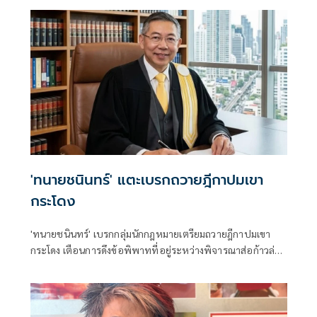
'ทนายชนินทร์' แตะเบรกถวายฎีกาปมเขา
กระโดง
'ทนายชนินทร์' เบรกกลุ่มนักกฎหมายเตรียมถวายฎีกาปมเขา
กระโดง เตือนการดึงข้อพิพาทที่อยู่ระหว่างพิจารณาส่อก้าวล่วง
อำนาจศาล-ขัดหลักนิติธรรม ย้ำต้องไม่ใช้เป็นช่องทางแทรกแซง
กระบวนการยุติธรรม