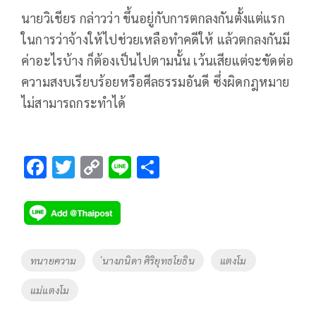
นายวิเชียร กล่าวว่า ขึ้นอยู่กับการตกลงกันตั้งแต่แรก
ในการว่าจ้างให้ไปช่วยเหลือทำคดีให้ แล้วตกลงกันมี
ค่าอะไรบ้าง ก็ต้องเป็นไปตามนั้น เว้นเสียแต่จะขัดต่อ
ความสงบเรียบร้อยหรือศีลธรรมอันดี ซึ่งผิดกฎหมาย
ไม่สามารถกระทำได้
F
T
C
Li
S
ac
wi
o
n
h
e
tt
p
e
ar
b
er
y
e
o
Li
Tags
ทนายความ
่นางภนิดา ศิริยุทธโยธิน
แตงโม
o
n
แม่แตงโม
k
k