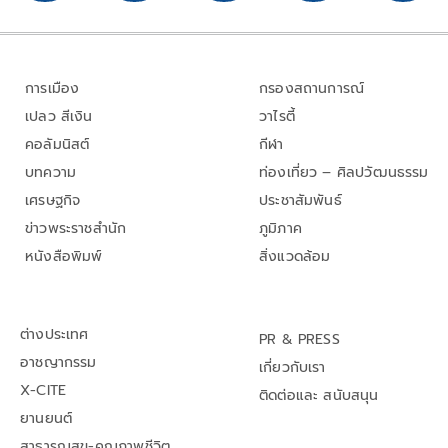
การเมือง
กรองสถานการณ์
เปลว สีเงิน
วาไรตี้
คอลัมนิสต์
กีฬา
บทความ
ท่องเที่ยว – ศิลปวัฒนธรรม
เศรษฐกิจ
ประชาสัมพันธ์
ข่าวพระราชสำนัก
ภูมิภาค
หนังสือพิมพ์
สิ่งแวดล้อม
ต่างประเทศ
PR & PRESS
อาชญากรรม
เกี่ยวกับเรา
X-CITE
ติดต่อและ สนับสนุน
ยานยนต์
สาธารณสุข-คุณภาพชีวิต