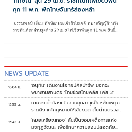
'ทักษิณ' ลุ้น 29 เม.ย. ราชทัณฑ์ไฟเขียวพ้น
คุก 11 พ.ค. พักโทษจันทร์ส่องหล้า
'บรรณพจน์' เยี่ยม 'ทักษิณ' เผยเจ้าตัวโอเคดี 'ทนายวิญญัติ' หวัง
ราชทัณฑ์ถกด่านสุดท้าย 29 เม.ย ไฟเขียวพ้นคุก 11 พ.ค. ยันยื่น
บ้านจันทร์ส่องหล้าเป็นสถานที่พักโทษ
NEWS UPDATE
'อนุทิน' เดินงานโอทอปศิลปาชีพ บอกจะ
16:04 น.
พยายามสานต่อ 'ไทยช่วยไทยพลัส เฟส 2'
นายกฯ ย้ำต้องเน้นควบคุมอาวุธปืนหลังเหตุก
15:55 น.
ราดยิง แก้กฎหมายให้เข้มงวด ตั้งด่านตรวจ
เพิ่ม
'หมอเหรียญทอง' ลั่นเป็นจอมเผด็จการแห่ง
15:42 น.
มงกุฎวัฒนะ เพื่อรักษาความสงบปลอดภัย