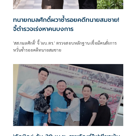
ทนายกมลศักดิ์ผวาซ้ำรอยคดีทนายสมชาย!
จี้ตำรวจเร่งหาคนบงการ
'สส.กมลศักดิ์' จี้ 'ผบ.ตร.' ตรวจสอบหลักฐาน เชื่อมีคนสั่งการ
หวั่นซ้ำรอยคดีทนายสมชาย