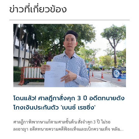
ข่าวที่เกี่ยวข้อง
โดนแล้ว! ศาลฎีกาสั่งคุก 3 ปี อดีตทนายดัง
โกงเงินประกันตัว 'เบนซ์ เรซซิ่ง'
ศาลฎีกาพิพากษาแก้ตามศาลชั้นต้น สั่งจำคุก 3 ปี ไม่รอ
ลงอาญา อดีตทนายความคดีฟ้องเท็จและเบิกความเท็จ หลังเคย
ถูกฟ้องเรียกเงินค่าปร