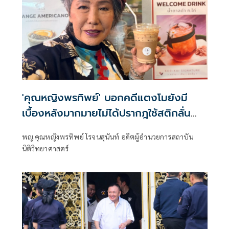
'คุณหญิงพรทิพย์' บอกคดีแตงโมยังมี
เบื้องหลังมากมายไม่ได้ปรากฎใช้สติกลั่น
กรองให้ดีอย่าเอาแต่อามรณ์
พญ.คุณหญิงพรทิพย์ โรจนสุนันท์ อดีตผู้อำนวยการสถาบัน
นิติวิทยาศาสตร์