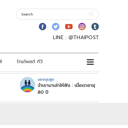
LINE : @THAIPOST
พ์
ไทยโพสต์ ทีวี
มองมุมสูง
จำเขามาเล่าให้ฟัง : เมื่อเราอายุ
80 ปี