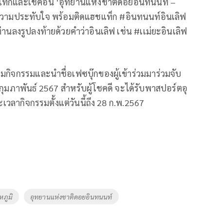
แท็กและเชคอิน ‘อุทยานแห่งชาติดอยอินทนนท์ –
องความประทับใจ พร้อมติดแฮชแท็ก #อินทนนท์อินเลิฟ
่านลงรูปลงท้ายด้วยคำว่าอินเลิฟ เช่น #เเม่ยะอินเลิฟ
วมกิจกรรมและนำชื่อเฟซบุ๊กของผู้เข้าร่วมมาร่วมจับ
กุมภาพันธ์ 2567 สำหรับผู้โชคดี จะได้รับพาสปอร์ตอุ
เวลากิจกรรมตั้งแต่วันนี้ถึง 28 ก.พ.2567
หภูมิ
อุทยานแห่งชาติดอยอินทนนท์