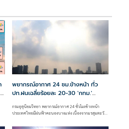
ก
พยากรณ์อากาศ 24 ชม.ข้างหน้า ทั่ว
ิ
ปท.ฝนเฉลี่ยร้อยละ 20-30 'กทม.'
อุณหภูมิสูงสุด 37 องศาฯ
กรมอุตุนิยมวิทยา พยากรณ์อากาศ 24 ชั่วโมงข้างหน้า
ประเทศไทยมีฝนฟ้าคะนองบางแห่ง เนื่องจากมรสุมตะวัน
ตกเฉียงใต้ยังคงพัดปกคลุมทะเลอันดามัน ประเทศไทย
และอ่าวไทย