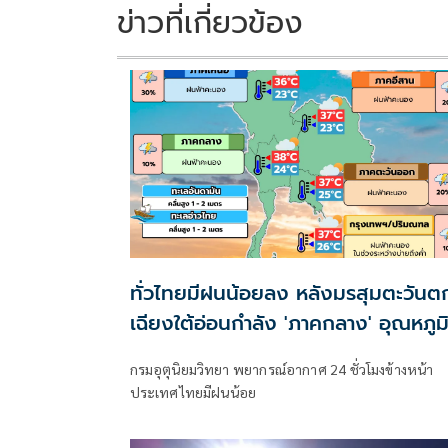
k
k
ข่าวที่เกี่ยวข้อง
ทั่วไทยมีฝนน้อยลง หลังมรสุมตะวันต
เฉียงใต้อ่อนกำลัง 'ภาคกลาง' อุณหภูม
แตะ 38 องศาฯ
กรมอุตุนิยมวิทยา พยากรณ์อากาศ 24 ชั่วโมงข้างหน้า
ประเทศไทยมีฝนน้อย