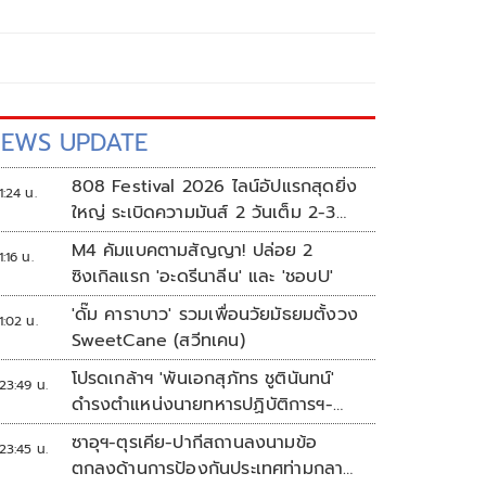
EWS UPDATE
808 Festival 2026 ไลน์อัปแรกสุดยิ่ง
1:24 น.
ใหญ่ ระเบิดความมันส์ 2 วันเต็ม 2-3
ต.ค.นี้
M4 คัมแบคตามสัญญา! ปล่อย 2
1:16 น.
ซิงเกิลแรก 'อะดรีนาลีน' และ 'ชอบU'
'ดั๊ม คาราบาว' รวมเพื่อนวัยมัธยมตั้งวง
1:02 น.
SweetCane (สวีทเคน)
โปรดเกล้าฯ 'พันเอกสุภัทร ชูตินันทน์'
23:49 น.
ดำรงตำแหน่งนายทหารปฏิบัติการฯ-
พระราชทานยศ 'พลตรี'
ซาอุฯ-ตุรเคีย-ปากีสถานลงนามข้อ
23:45 น.
ตกลงด้านการป้องกันประเทศท่ามกลาง