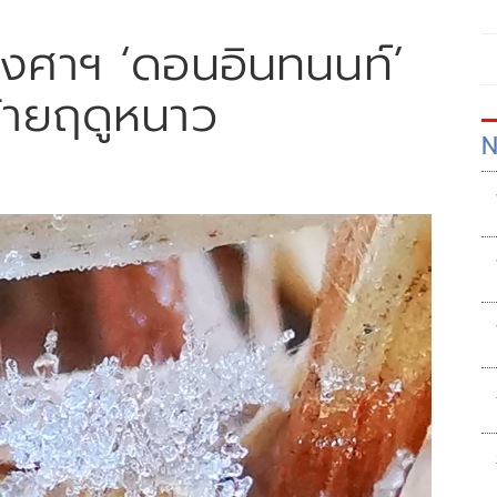
องศาฯ ‘ดอนอินทนนท์’
ท้ายฤดูหนาว
N