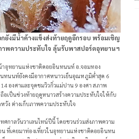
ยังมีน้ำค้างแข็งส่งท้ายฤดูอีกรอบ พร้อมเชิญ
่งภาพความประทับใจ ลุ้นรับพาสปอร์ตอุทยานฯ
หน้าอุทยานแห่งชาติดอยอินทนนท์ อ.จอมทอง
อินทนนท์ยังคงมีอากาศหนาวเย็นอุณหภูมิต่ำสุด 6
 14 องศาและจุดชมวิวกิ่วแม่ปาน 9 องศา สภาพ
 ซึ่งถือเป็นช่วงท้ายฤดูหนาวสร้างความประทับใจให้กับ
่ผิดหวัง ต่างเก็บภาพความประทับใจ
ับเทศกาลวันวาเลนไทน์ปีนี้ โดยชวนร่วมส่งภาพความ
ื่อน ที่เคยมาท่องเที่ยวในอุทยานแห่งชาติดอยอินทน