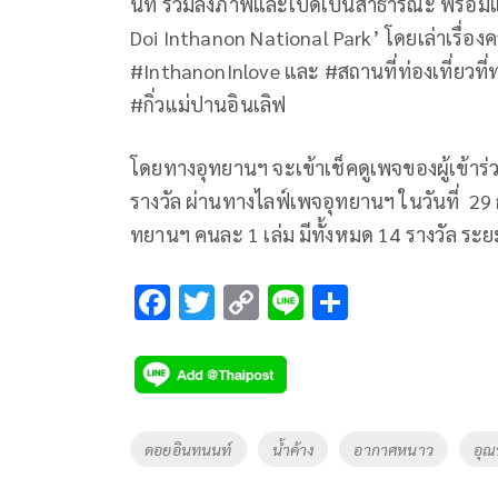
นท์ ร่วมลงภาพและเปิดเป็นสาธารณะ พร้อม
Doi Inthanon National Park’ โดยเล่าเรื่
#InthanonInlove และ #สถานที่ท่องเที่ยวที่ท
#กิ่วแม่ปานอินเลิฟ
โดยทางอุทยานฯ จะเข้าเช็คดูเพจของผู้เข้าร่
รางวัล ผ่านทางไลฟ์เพจอุทยานฯ ในวันที่ 29 
ทยานฯ คนละ 1 เล่ม มีทั้งหมด 14 รางวัล ระยะ
F
T
C
Li
S
ac
wi
o
n
h
e
tt
p
e
ar
b
er
y
e
o
Li
Tags
ดอยอินทนนท์
น้ำค้าง
อากาศหนาว
อุณ
o
n