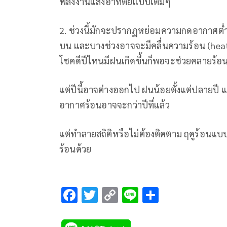
พลังงานแสงอาทิตย์แบบเต็มๆ
2. ช่วงนี้มักจะปรากฏหย่อมความกดอากาศต
บน และบางช่วงอาจจะมีคลื่นความร้อน (heat 
โชคดีปีไหนมีฝนเกิดขึ้นก็พอจะช่วยคลายร้อน
แต่ปีนี้อาจต่างออกไป ฝนน้อยตั้งแต่ปลายปี แ
อากาศร้อนอาจจะกว่าปีที่แล้ว
แต่ทำลายสถิติหรือไม่ต้องติดตาม ฤดูร้อนแบบ
ร้อนด้วย
F
T
C
Li
S
ac
wi
o
n
h