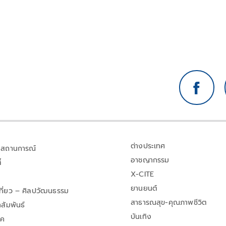
ต่างประเทศ
สถานการณ์
อาชญากรรม
้
X-CITE
ยานยนต์
เที่ยว – ศิลปวัฒนธรรม
สาธารณสุข-คุณภาพชีวิต
สัมพันธ์
บันเทิง
าค