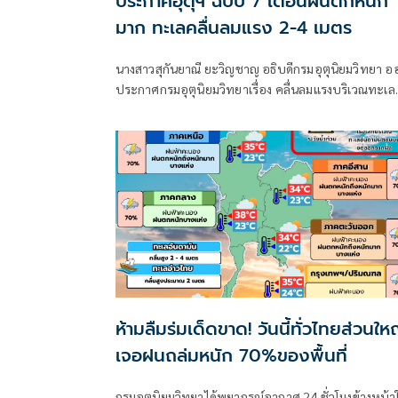
ประกาศอุตุฯ ฉบับ 7 เตือนฝนตกหนัก
มาก ทะเลคลื่นลมแรง 2-4 เมตร
นางสาวสุกันยาณี ยะวิญชาญ อธิบดีกรมอุตุนิยมวิทยา อ
ประกาศกรมอุตุนิยมวิทยาเรื่อง คลื่นลมแรงบริเวณทะเล
อันดามันตอนบนและอ่าวไทยตอนบน และฝนตกหนักถึ
หนักมากบริเวณประเทศไทย
ห้ามลืมร่มเด็ดขาด! วันนี้ทั่วไทยส่วนให
เจอฝนถล่มหนัก 70%ของพื้นที่
กรมอุตุนิยมวิทยาได้พยากรณ์อากาศ 24 ชั่วโมงข้างหน้า