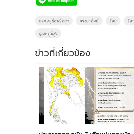
e
tt
p
e
ar
b
er
y
e
o
Li
Tags
กรมอุตุนิยมวิทยา
ดวงอาทิตย์
ร้อน
ร้อ
o
n
อุณหภูมิสูง
k
k
ข่าวที่เกี่ยวข้อง