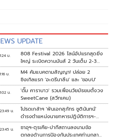
EWS UPDATE
808 Festival 2026 ไลน์อัปแรกสุดยิ่ง
1:24 น.
ใหญ่ ระเบิดความมันส์ 2 วันเต็ม 2-3
ต.ค.นี้
M4 คัมแบคตามสัญญา! ปล่อย 2
1:16 น.
ซิงเกิลแรก 'อะดรีนาลีน' และ 'ชอบU'
'ดั๊ม คาราบาว' รวมเพื่อนวัยมัธยมตั้งวง
1:02 น.
SweetCane (สวีทเคน)
โปรดเกล้าฯ 'พันเอกสุภัทร ชูตินันทน์'
23:49 น.
ดำรงตำแหน่งนายทหารปฏิบัติการฯ-
พระราชทานยศ 'พลตรี'
ซาอุฯ-ตุรเคีย-ปากีสถานลงนามข้อ
23:45 น.
ตกลงด้านการป้องกันประเทศท่ามกลาง