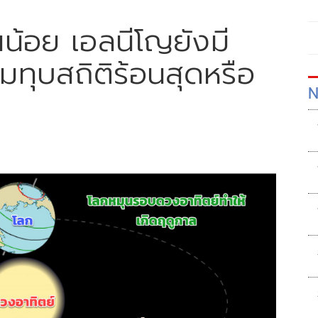
นน้อย เอลนีโญยังมี
มทุบสถิติร้อนสุดหรือ
N