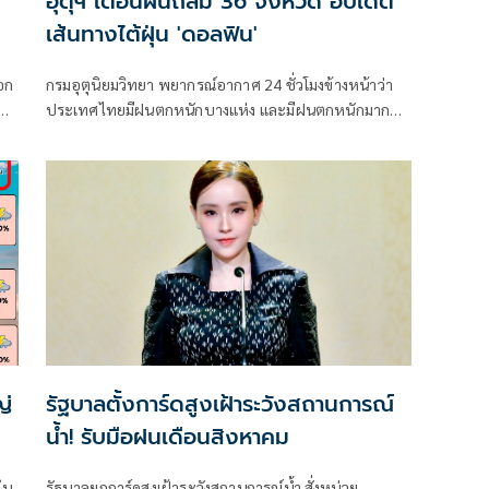
อุตุฯ เตือนฝนถล่ม 36 จังหวัด อัปเดต
เส้นทางไต้ฝุ่น 'ดอลฟิน'
อก
กรมอุตุนิยมวิทยา พยากรณ์อากาศ 24 ชั่วโมงข้างหน้าว่า
ประเทศไทยมีฝนตกหนักบางแห่ง และมีฝนตกหนักมาก
ง
บางพื้นที่ในภาคเหนือ ภาคตะวันออกเฉียงเหนือ และภาค
ตะวันออก
ญ่
รัฐบาลตั้งการ์ดสูงเฝ้าระวังสถานการณ์
น้ำ! รับมือฝนเดือนสิงหาคม
ใน
รัฐบาลยกการ์ดสูงเฝ้าระวังสถานการณ์น้ำ สั่งหน่วย