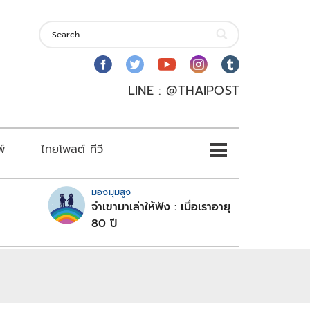
LINE : @THAIPOST
พ์
ไทยโพสต์ ทีวี
มองมุมสูง
จำเขามาเล่าให้ฟัง : เมื่อเราอายุ
80 ปี