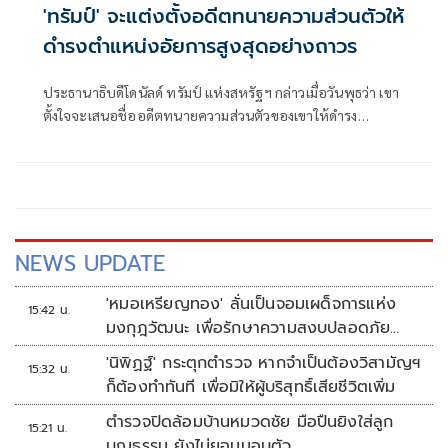
'ทรัมป์' จะแต่งตั้งอดีตทนายความส่วนตัวให้
ดำรงตำแหน่งอัยการสูงสุดอย่างถาวร
ประธานาธิบดีโดนัลด์ ทรัมป์ แห่งสหรัฐฯ กล่าวเมื่อวันพุธว่า เขา
ตั้งใจจะเสนอชื่ออดีตทนายความส่วนตัวของเขาให้ดำรง
ตำแหน่งอัยการสูงสุดอย่างถาวร
NEWS UPDATE
'หมอเหรียญทอง' ลั่นเป็นจอมเผด็จการแห่ง
15:42 น.
มงกุฎวัฒนะ เพื่อรักษาความสงบปลอดภัย
ภายในรพ.
'นิพิฏฐ์' กระตุกตำรวจ หากจำเป็นต้องวิสามัญฯ
15:32 น.
ก็ต้องทำทันที เพื่อมิให้ผู้บริสุทธิ์เสียชีวิตเพิ่ม
ตำรวจปิดล้อมบ้านหมวดชัย มือปืนยิงใส่ลูก
15:21 น.
บุญธรรม ยังไม่ยอมมอบตัว