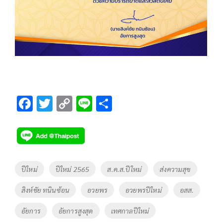
F
T
C
Li
S
ac
wi
o
n
h
e
tt
p
e
ar
b
er
y
e
o
Li
Tags
ปีใหม่
ปีใหม่ 2565
ส.ค.ส.ปีใหม่
ส่งความสุข
o
n
สิงห์ชัย ทนินซ้อน
อวยพร
อวยพรปีใหม่
อสส.
k
k
อัยการ
อัยการสูงสุด
เทศกาลปีใหม่