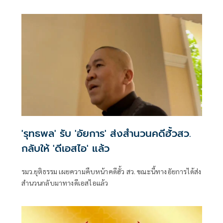
จากที่ท็อดด์ แบลนช์ยอมประนีประนอมในประเด็นที่เป็นข้อถก
เถียง คณะกรรมการตุลาการวุฒิสภามีกำหนดลงคะแนนเสียง
เกี่ยวกับแบลนช์ในวันอังคารนี้ ตามด้วยการลงคะแนนเสียงโดย
วุฒิสภาทั้งหมดภายในสัปดาห์นี้
'รุทธพล' รับ 'อัยการ' ส่งสำนวนคดีฮั้วสว.
กลับให้ 'ดีเอสไอ' แล้ว
รมว.ยุติธรรม เผยความคืบหน้าคดีฮั้ว สว. ขณะนี้ทางอัยการได้ส่ง
สำนวนกลับมาทางดีเอสไอแล้ว