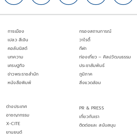
การเมือง
กรองสถานการณ์
เปลว สีเงิน
วาไรตี้
คอลัมนิสต์
กีฬา
บทความ
ท่องเที่ยว – ศิลปวัฒนธรรม
เศรษฐกิจ
ประชาสัมพันธ์
ข่าวพระราชสำนัก
ภูมิภาค
หนังสือพิมพ์
สิ่งแวดล้อม
ต่างประเทศ
PR & PRESS
อาชญากรรม
เกี่ยวกับเรา
X-CITE
ติดต่อและ สนับสนุน
ยานยนต์