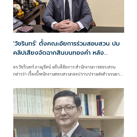
'วัชรินทร์' ตั้งคณะอัยการร่วมสอบสวน ปม
คลิปเสียงจัดฉากสินบนทองคำ หลัง
อสส.รับเป็นคดีนอกราชฯ
ดร.วัชรินทร์ ภาณุรัตน์ อธิบดีอัยการ สำนักงานการสอบสวน
กล่าวว่า เรื่องนี้พนักงานสอบสวนกองปราบปรามส่งสํานวนมาที่
อัยการสอบสวน เมื่อวันที่ 11 มิ.ย.2569 ซึ่งเมื่อได้รับสำนวน ตนมี
ความเห็นเสนอไปยังอัยการสูงสุด ว่าคดีนี้มีการกระทําส่วนหนึ่ง
เกิดในประเทศไทยเเละ ส่วนหนึ่งเกิดขึ้นที่สถานทูตกรุงลอนดอน
ประเทศอังกฤษ ตามหลักเกณฑ์เเล้วต้องเป็นคดีนอกราช
อาณาจักรตาม ป.วิอาญามาตรา 20 ซึ่งเป็นอำนาจอัยการสูงสุด