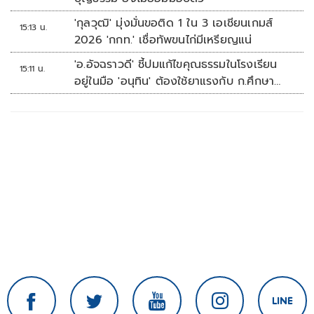
'กุลวุฒิ' มุ่งมั่นขอติด 1 ใน 3 เอเชียนเกมส์
15:13 น.
2026 'กกท.' เชื่อทัพขนไก่มีเหรียญแน่
'อ.อัจฉราวดี' ชี้ปมแก้ไขคุณธรรมในโรงเรียน
15:11 น.
อยู่ในมือ 'อนุทิน' ต้องใช้ยาแรงกับ ก.ศึกษา
เรื่องปืนแค่ปลายเหตุ