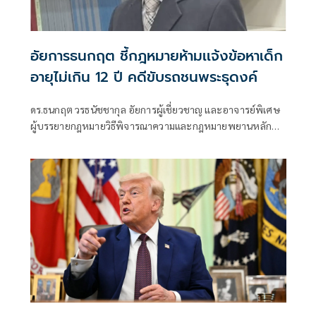
อัยการธนกฤต ชี้กฎหมายห้ามเเจ้งข้อหาเด็ก
อายุไม่เกิน 12 ปี คดีขับรถชนพระธุดงค์
ดร.ธนกฤต วรธนัชชากุล อัยการผู้เชี่ยวชาญ และอาจารย์พิเศษ
ผู้บรรยายกฎหมายวิธีพิจารณาความและกฎหมายพยานหลัก
ฐาน ที่มหาวิทยาลัยธรรมศาสตร์ รามคำแหง นิด้า และแม่ฟ้า
หลวง ได้ให้ความเห็นผ่านเฟซบุ๊คส่วนตัวเรื่อง เกร็ดความรู้
กฎหมาย การดำเนินคดีกรณีเด็กอายุไม่เกิน 12 ปี ทำความผิด
อาญา ว่า ตามที่ประมวลกฎหมายอาญา มาตรา 73 กำหนดให้
เด็กอายุไม่เกิน 12 ปี ที่กระทำความผิดไม่ต้องรับโทษ