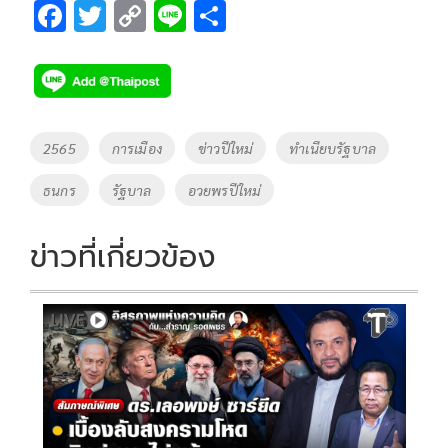
F
T
C
Li
S
ac
wi
o
n
h
e
tt
p
e
ar
b
er
y
e
o
Li
Tags
2565
การเมือง
ข่าวปีใหม่
ทำเนียบรัฐบาล
o
n
ธนกร
รัฐบาล
อวยพรปีใหม่
k
k
ข่าวที่เกี่ยวข้อง