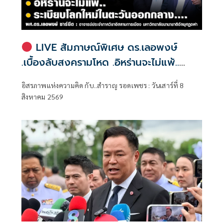
LIVE สัมภาษณ์พิเศษ ดร.เลอพงษ์
.เบื้องลับสงครามโหด .อิหร่านจะไม่แพ้..
.ระเบียบโลกใหม่ในตะวันออกกลาง…. |
อิสรภาพแห่งความคิด กับ..สำราญ รอดเพชร : วันเสาร์ที่ 8
อิสรภาพแห่งความคิด กับ..สำราญ รอด
สิงหาคม 2569
เพชร