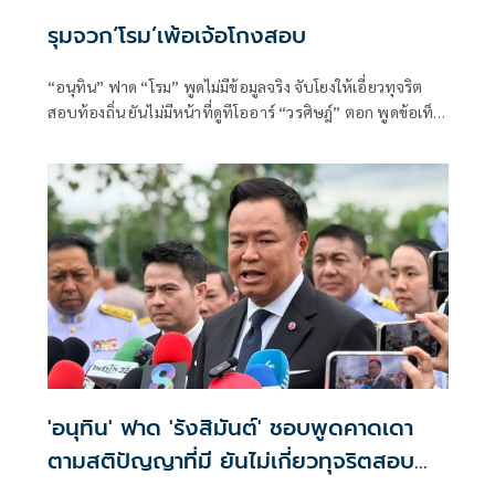
รุมจวก‘โรม’เพ้อเจ้อโกงสอบ
“อนุทิน” ฟาด “โรม” พูดไม่มีข้อมูลจริง จับโยงให้เอี่ยวทุจริต
สอบท้องถิ่น ยันไม่มีหน้าที่ดูทีโออาร์ “วรศิษฎ์” ตอก พูดข้อเท็จ
จริงไม่ครบ
'อนุทิน' ฟาด 'รังสิมันต์' ชอบพูดคาดเดา
ตามสติปัญญาที่มี ยันไม่เกี่ยวทุจริตสอบ
ท้องถิ่น