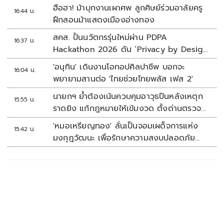
ฮือฮา! ม้าบุกงานเผาศพ ลูกศิษย์ร่วมอาลัยครู
16:44 น.
ฝึกสอนม้าแสดงเมืองอ่างทอง
สคส. ปั้นนวัตกรรุ่นใหม่ผ่าน PDPA
16:37 น.
Hackathon 2026 ดัน ‘Privacy by Design
for all’ สู่โซลูชันคุ้มครองข้อมูลส่วนบุคคลที่
'อนุทิน' เดินงานโอทอปศิลปาชีพ บอกจะ
16:04 น.
ใช้ได้จริง
พยายามสานต่อ 'ไทยช่วยไทยพลัส เฟส 2'
นายกฯ ย้ำต้องเน้นควบคุมอาวุธปืนหลังเหตุก
15:55 น.
ราดยิง แก้กฎหมายให้เข้มงวด ตั้งด่านตรวจ
เพิ่ม
'หมอเหรียญทอง' ลั่นเป็นจอมเผด็จการแห่ง
15:42 น.
มงกุฎวัฒนะ เพื่อรักษาความสงบปลอดภัย
ภายในรพ.