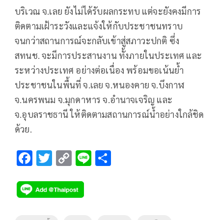
บริเวณ จ.เลย ยังไม่ได้รับผลกระทบ แต่จะยังคงมีการ
ติดตามเฝ้าระวังและแจ้งให้กับประชาชนทราบ
จนกว่าสถานการณ์จะกลับเข้าสู่สภาวะปกติ ซึ่ง
สทนช. จะมีการประสานงาน ทั้งภายในประเทศ และ
ระหว่างประเทศ อย่างต่อเนื่อง พร้อมขอเน้นย้ำ
ประชาชนในพื้นที่ จ.เลย จ.หนองคาย จ.บึงกาฬ
จ.นครพนม จ.มุกดาหาร จ.อำนาจเจริญ และ
จ.อุบลราชธานี ให้ติดตามสถานการณ์น้ำอย่างใกล้ชิด
ด้วย.
F
T
C
Li
S
ac
wi
o
n
h
e
tt
p
e
ar
b
er
y
e