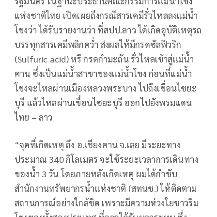
รัฐมนตรี ในฐานะประธานคณะกรรมการแม่น้ำโขง
แห่งชาติไทย เปิดเผยถึงกรณีสารเคมีรั่วไหลลงแม่น้ำ
โขงว่า ได้รับรายงานว่า ที่สปป.ลาว ได้เกิดอุบัติเหตุรถ
บรรทุกสารเคมีพลิกคว่ำ ส่งผลให้มีกรดซัลฟิวริก
(Sulfuric acid) หรื กรดกำมะถัน รั่วไหลเข้าสู่แม่น้ำ
คาน ซึ่งเป็นแม่น้ำสาขาของแม่น้ำโขง ก่อนที่แม่น้ำ
โขงจะไหลผ่านเมืองหลวงพระบาง ไปถึงเขื่อนไซยะ
บุรี แล้วไหลผ่านเขื่อนไซยะบุรี ออกไปยังพรมแดน
ไทย – ลาว
“จุดที่เกิดเหตุ ถึง อ.เชียงคาน จ.เลย มีระยะทาง
ประมาณ 340 กิโลเมตร จะใช้ระยะเวลาการเดินทาง
ของน้ำ 3 วัน โดยภายหลังเกิดเหตุ ผมได้กำชับ
สำนักงานทรัพยากรน้ำแห่งชาติ (สทนช.) ให้ติดตาม
สถานการณ์อย่างใกล้ชิด เพราะมีความห่วงใยชาวริม