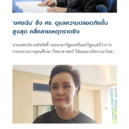
'ยศชนัน' สั่ง ศธ. ดูแลความปลอดภัยขั้น
สูงสุด คลี่คลายเหตุกราดยิง
นายยศชนัน วงศ์สวัสดิ์ รองนายกรัฐมนตรีและรัฐมนตรีว่าการ
กระทรวงการอุดมศึกษา วิทยาศาสตร์ วิจัยและนวัตกรรม โพสต์
ข้อความผ่านเฟซบุ๊กว่า "ขอแสดงความเสียใจอย่างสุดซึ้งต่อ
ครอบครัวผู้สูญเสีย