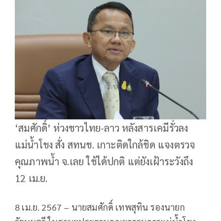
‘สมศักดิ์’ ห่วงชาวไทย-ลาว หลังสารเคมีรั่วลง
แม่น้ำโขง สั่ง สทนช. เกาะติดใกล้ชิด แจงตรวจ
คุณภาพน้ำ จ.เลย ใช้ได้ปกติ แต่ยังเฝ้าระวังถึง
12 เม.ย.
8 เม.ย. 2567 – นายสมศักดิ์ เทพสุทิน รองนายก