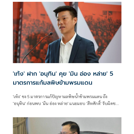
'เท้ง' ฝาก 'อนุทิน' คุย 'มิน อ่อง หล่าย' 5
มาตรการแก้มลพิษข้ามพรมแดน
'เท้ง' ชง 5 มาตรการแก้ปัญหามลพิษน้ำข้ามพรมแดน ถึง
'อนุทิน' ก่อนพบ 'มิน อ่อง หล่าย' แนะมอบ 'สีหศักดิ์' รับผิดชอบ
หลัก ฝ่ายค้านติดตามความคืบหน้าทุกไตรมาส