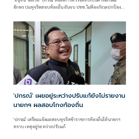
อักษร ปมทุจริตสอบท้องถิ่น ยันจบ ปชช.ไม่ต้องกังวลปกป้อง
ใคร พอใจ ขรก.ยึดแนวทางปิดชื่อถือพฤติกรรม บอกไม่มีใครวิ่ง
เต้นได้ ชี้รีเซ็ต มท.จบใน ก.ย.นี้
'ปกรณ์' เผยอยู่ระหว่างปรับแก้ยังไม่รายงาน
นายกฯ ผลสอบโกงท้องถิ่น
'ปกรณ์' เตรียมแจ้งผลสอบทุจริตข้าราชการท้องถิ่นให้นายกฯ
ทราบ เหตุอยู่ระหว่างปรับแก้