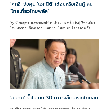
'ศุภจี' จ่อคุย 'เอกนิติ' ใช้งบหรือเงินกู้ ลุย
'ไทยเที่ยวไทยพลัส'
'ศุภจี' ขอดูความเหมาะสมใช้งบประมาณ หรือเงินกู้ 'ไทยเที่ยว
ไทยพลัส' รับต้องดูความเหมาะสม ไม่จำเป็นต้องออกพร้อม
'ไทยช่วยไทยพลัส'
'อนุทิน' ย้ำไม่เกิน 30 ก.ย.รีเซ็ตมหาดไทยจบ
'อนุทิน' เผยรอ 'ปกรณ์' ส่งผลการตรวจสอบเป็นลายลักษณ์