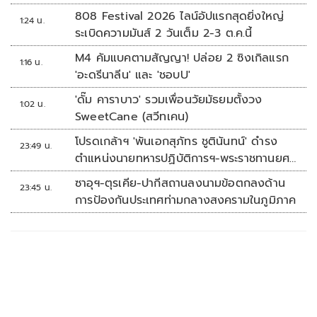
808 Festival 2026 ไลน์อัปแรกสุดยิ่งใหญ่
1:24 น.
ระเบิดความมันส์ 2 วันเต็ม 2-3 ต.ค.นี้
M4 คัมแบคตามสัญญา! ปล่อย 2 ซิงเกิลแรก
1:16 น.
'อะดรีนาลีน' และ 'ชอบU'
'ดั๊ม คาราบาว' รวมเพื่อนวัยมัธยมตั้งวง
1:02 น.
SweetCane (สวีทเคน)
โปรดเกล้าฯ 'พันเอกสุภัทร ชูตินันทน์' ดำรง
23:49 น.
ตำแหน่งนายทหารปฏิบัติการฯ-พระราชทานยศ
'พลตรี'
ซาอุฯ-ตุรเคีย-ปากีสถานลงนามข้อตกลงด้าน
23:45 น.
การป้องกันประเทศท่ามกลางสงครามในภูมิภาค