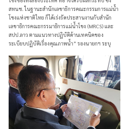
โขงของทั้งสองประเทศ ที่อาจได้รับผลกระทบ ซึ่ง
สทนช. ในฐานะสำนักเลขาธิการคณะกรรมการแม่น้ำ
โขงแห่งชาติไทย ก็ได้เร่งรัดประสานงานกับสำนัก
เลขาธิการคณะกรรมาธิการแม่น้ำโขง (MRCS) และ
สปป.ลาว ตามแนวทางปฏิบัติด้านเทคนิคของ
ระเบียบปฏิบัติเรื่องคุณภาพน้ำ” รองนายกฯ ระบุ