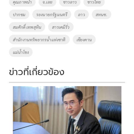
o
Li
Tags
คุณภาพน้ำ
จ.เลย
ชาวลาว
ชาวไทย
o
n
ปากชม
รองนายกรัฐมนตรี
ลาว
สทนช.
k
k
สมศักดิ์ เทพสุทิน
สารเคมีรั่ว
สำนักงานทรัพยากรน้ำแห่งชาติ
เชียงคาน
แม่น้ำโขง
ข่าวที่เกี่ยวข้อง