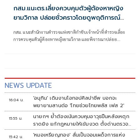
กสม.แนะตร.เลี่ยงควบคุมตัวผู้ต้องหาหญิง
ยามวิกาล ปล่อยชั่วคราวโดยดูพฤติการณ์
ประกอบ
กสม. แนะสำนักงานตำรวจแห่งชาติกำชับเจ้าหน้าที่ตำรวจเลี่ยง
การควบคุมตัวผู้ต้องหาหญิงยามวิกาล และพิจารณาปล่อย
ชั่วคราวโดยดูพฤติการณ์ผู้ต้องหาในคดีประกอบด้วย
NEWS UPDATE
'อนุทิน' เดินงานโอทอปศิลปาชีพ บอกจะ
16:04 น.
พยายามสานต่อ 'ไทยช่วยไทยพลัส เฟส 2'
นายกฯ ย้ำต้องเน้นควบคุมอาวุธปืนหลังเหตุก
15:55 น.
ราดยิง แก้กฎหมายให้เข้มงวด ตั้งด่านตรวจ
เพิ่ม
'หมอเหรียญทอง' ลั่นเป็นจอมเผด็จการแห่ง
15:42 น.