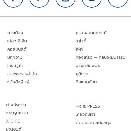
การเมือง
กรองสถานการณ์
เปลว สีเงิน
วาไรตี้
คอลัมนิสต์
กีฬา
บทความ
ท่องเที่ยว – ศิลปวัฒนธรรม
เศรษฐกิจ
ประชาสัมพันธ์
ข่าวพระราชสำนัก
ภูมิภาค
หนังสือพิมพ์
สิ่งแวดล้อม
ต่างประเทศ
PR & PRESS
อาชญากรรม
เกี่ยวกับเรา
X-CITE
ติดต่อและ สนับสนุน
ยานยนต์