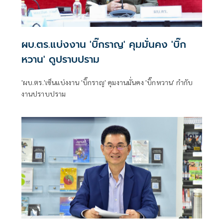
ผบ.ตร.แบ่งงาน 'บิ๊กราญ' คุมมั่นคง 'บิ๊ก
หวาน' ดูปราบปราม
'ผบ.ตร.'เซ็นแบ่งงาน 'บิ๊กราญ' คุมงานมั่นคง 'บิ๊กหวาน' กำกับ
งานปราบปราม