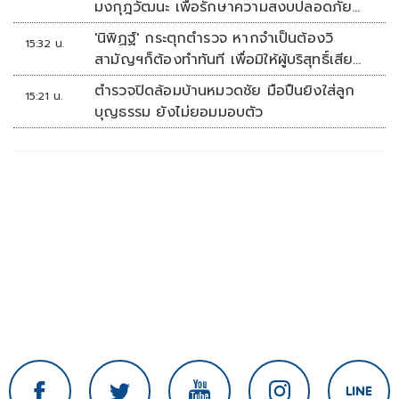
มงกุฎวัฒนะ เพื่อรักษาความสงบปลอดภัย
ภายในรพ.
'นิพิฏฐ์' กระตุกตำรวจ หากจำเป็นต้องวิ
15:32 น.
สามัญฯก็ต้องทำทันที เพื่อมิให้ผู้บริสุทธิ์เสีย
ชีวิตเพิ่ม
ตำรวจปิดล้อมบ้านหมวดชัย มือปืนยิงใส่ลูก
15:21 น.
บุญธรรม ยังไม่ยอมมอบตัว