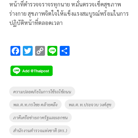
หน้าที่ตำรวจจราจรทุกนาย หมั่นตรวจเช็คสุขภาพ
ร่างกาย สุขภาพจิตใจให้แข็งแรงสมบูรณ์พร้อมในการ
ปฏิบัติหน้าที่ตลอดเวลา
F
T
C
Li
S
ac
wi
o
n
h
e
tt
p
e
ar
b
er
y
e
o
Li
Tags
ความปลอดภัยในการใช้รถใช้ถนน
o
n
พล.ต.ท.กรไชย คล้ายคลึง
พล.ต.ท.ประจวบ วงศ์สุข
k
k
ภาคีเครือข่ายภาครัฐและเอกชน
สำนักงานตำรวจแห่งชาติ (ตร.)