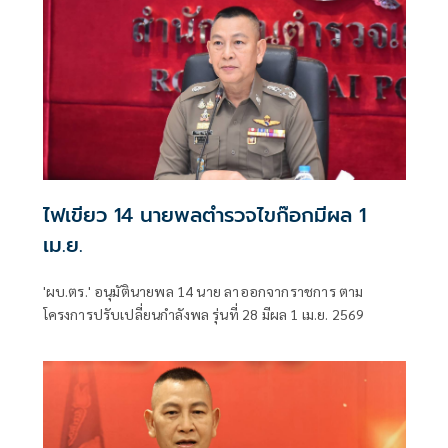
ไฟเขียว 14 นายพลตำรวจไขก๊อกมีผล 1
เม.ย.
'ผบ.ตร.' อนุมัตินายพล 14 นาย ลาออกจากราชการ ตาม
โครงการปรับเปลี่ยนกำลังพล รุ่นที่ 28 มีผล 1 เม.ย. 2569