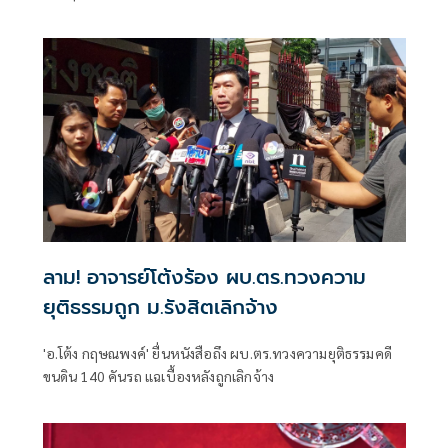
ลาม! อาจารย์โต้งร้อง ผบ.ตร.ทวงความ
ยุติธรรมถูก ม.รังสิตเลิกจ้าง
'อ.โต้ง กฤษณพงค์' ยื่นหนังสือถึง ผบ.ตร.ทวงความยุติธรรมคดี
ขนดิน 140 คันรถ แฉเบื้องหลังถูกเลิกจ้าง