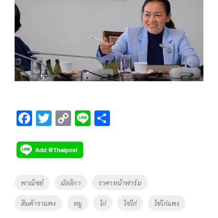
F
T
C
Li
S
ac
wi
o
n
h
e
tt
p
e
ar
b
er
y
e
o
Li
Tags
พาณิชย์
มัลลิกา
ราคาหน้าฟาร์ม
o
n
สินค้าราแพง
หมู
ไก่
ไข่ไก่
ไข่ไก่แพง
k
k