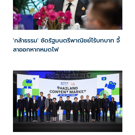
'กล้าธรรม' ซัดรัฐมนตรีพาณิชย์ไร้บทบาท จี้
ลาออกหากหมดไฟ