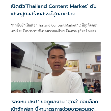
เปิดตัว‘Thailand Content Market’ ดัน
เศรษฐกิจสร้างสรรค์สู่ตลาดโลก
"พาณิชย์" เปิดตัว "Thailand Content Market" เวทีธุรกิจคอน
เทนต์ระดับนานาชาติงานแรกของไทย ดันเศรษฐกิจสร้างสรรค์
ไทยสู่ตลาดโลก ตั้งเป้า 2,000 ล้านบาท
'รองหน.ปชป.' ขอดูผลงาน 'ศุภจี' ก่อนล็อค
เป้าซักฟอก บี้หามาตรการช่วยชาวสวนฤดู