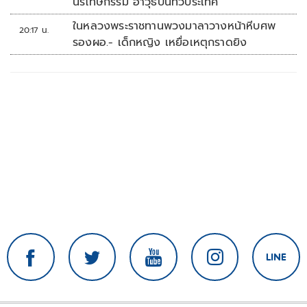
นิรโทษกรรม อาวุธปืนทั่วประเทศ
ในหลวงพระราชทานพวงมาลาวางหน้าหีบศพ
20:17 น.
รองผอ.- เด็กหญิง เหยื่อเหตุกราดยิง