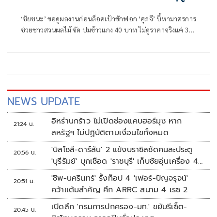
เก็บเกี่ยว
‘ชัยชนะ’ ขอดูผลงานก่อนล็อคเป้าซักฟอก ‘ศุภจี’ บี้หามาตรการ
ช่วยชาวสวนผลไม้ ซัด ปมข้าวแกง 40 บาท ไม่ดูราคาจริงแค่ 30
บาท
NEWS UPDATE
อิหร่านกร้าว ไม่เปิดช่องแคบฮอร์มุซ หาก
21:24 น.
สหรัฐฯ ไม่ปฏิบัติตามเงื่อนไขทั้งหมด
'บิสโซลี-ดาร์ลัน' 2 แข้งบราซิลซัดคนละประตู
20:56 น.
'บุรีรัมย์' บุกเชือด 'ราชบุรี' เก็บชัยอุ่นเครื่อง 4
นัดรวด
'ชิพ-นครินทร์' รั้งท็อป 4 'เฟอร์-ปัญจรุจน์'
20:51 น.
คว้าแต้มสำคัญ ศึก ARRC สนาม 4 เรซ 2
เปิดลึก 'กรมการปกครอง-มท.' ขยับรีเซ็ต-
20:45 น.