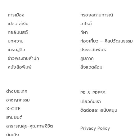
การเมือง
กรองสถานการณ์
เปลว สีเงิน
วาไรตี้
คอลัมนิสต์
กีฬา
บทความ
ท่องเที่ยว – ศิลปวัฒนธรรม
เศรษฐกิจ
ประชาสัมพันธ์
ข่าวพระราชสำนัก
ภูมิภาค
หนังสือพิมพ์
สิ่งแวดล้อม
ต่างประเทศ
PR & PRESS
อาชญากรรม
เกี่ยวกับเรา
X-CITE
ติดต่อและ สนับสนุน
ยานยนต์
สาธารณสุข-คุณภาพชีวิต
Privacy Policy
บันเทิง