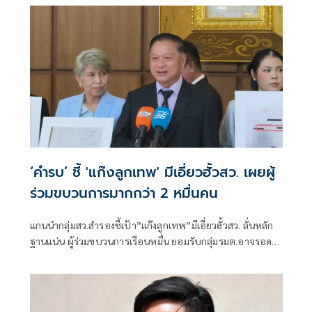
การปฏิบัติหน้าที่หรือไม่
‘คำรบ’ ชี้ 'แก๊งลูกเทพ' มีเอี่ยวฮั้วสว. เผยผู้
ร่วมขบวนการมากกว่า 2 หมื่นคน
แกนนำกลุ่มสว.สำรองชี้เป้า”แก๊งลูกเทพ”มีเอี่ยวฮั้วสว. ลั่นหลัก
ฐานแน่น ผู้ร่วมขบวนการเรือนหมื่น ยอมรับกลุ่มรมต.อาจรอด
เพราะคดีอาญา หลักฐานต้องชัดสิ้นข้อสงสัย เตือนกกต.หากไม่
ส่งศาลฎีกาสอย 138 สว.โดนร้องเอาผิดติดคุก!