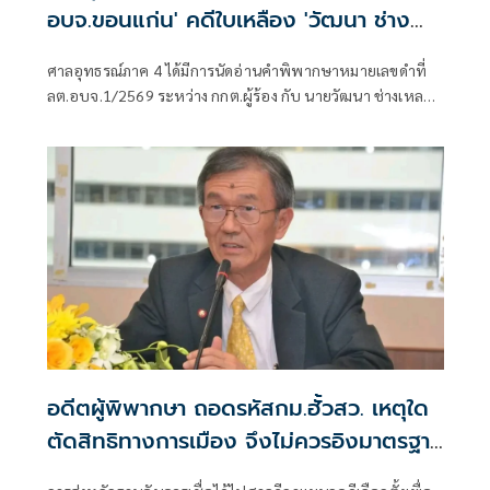
อบจ.ขอนแก่น' คดีใบเหลือง 'วัฒนา ช่าง
เหลา'
ศาลอุทธรณ์ภาค 4 ได้มีการนัดอ่านคำพิพากษาหมายเลขดำที่
ลต.อบจ.1/2569 ระหว่าง กกต.ผู้ร้อง กับ นายวัฒนา ช่างเหลา
ผู้คัดค้าน เรื่อง พรบ.การเลือกตั้งสมาชิกสภาท้องถิ่นหรือผู้
บริหารท้องถิ่น (ขอให้มีการเลือกตั้ง นายก อบจ.ใหม่)
อดีตผู้พิพากษา ถอดรหัสกม.ฮั้วสว. เหตุใด
ตัดสิทธิทางการเมือง จึงไม่ควรอิงมาตรฐาน
เดียวกับคดีอาญา