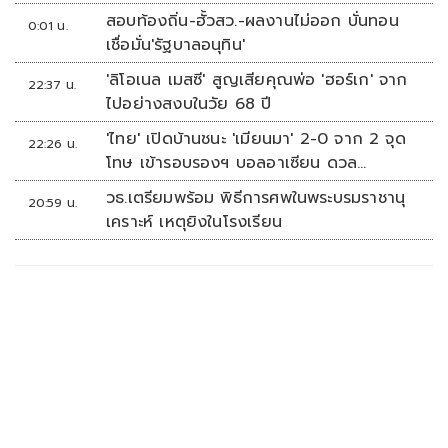
สอบท้องถิ่น-ฮั้วสว.-ผลงานไม่ออก บั่นทอน
0:01 น.
เชื่อมั่น'รัฐบาลอนุทิน'
'ลิโอเนล เมสซี' สูญเสียคุณพ่อ 'ฮอร์เก' จาก
22:37 น.
ไปอย่างสงบในวัย 68 ปี
'ไทย' เปิดบ้านชนะ 'เมียนมา' 2-0 จาก 2 จุด
22:26 น.
โทษ เข้ารอบรองฯ บอลอาเซียน ดวล
'สิงคโปร์'
วธ.เตรียมพร้อม พิธีการศพในพระบรมราชานุ
20:59 น.
เคราะห์ เหตุยิงในโรงเรียน