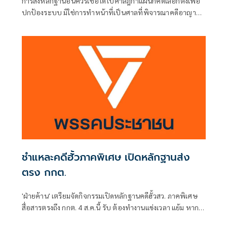
การส่งหลักฐานอันควรเชื่อได้ไปศาลฎีกาแผนกคดีเลือกตั้งเพื่อ
ปกป้องระบบ มิใช่การทำหน้าที่เป็นศาลที่พิจารณาคดีอาญา
เพื่อลงโทษตัวบุคคล
ชำแหละคดีฮั้วภาคพิเศษ เปิดหลักฐานส่ง
ตรง กกต.
'ฝ่ายค้าน' เตรียมจัดกิจกรรมเปิดหลักฐานคดีฮั้วสว. ภาคพิเศษ
สื่อสารตรงถึง กกต. 4 ส.ค.นี้ รับ ต้องทำงานแข่งเวลา แย้ม หาก
ยกคำร้องทั้งหมด-ตัดตอนบางรายส่งศาล ต้องดูเข้าข่ายละเว้น