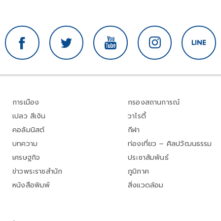
การเมือง
กรองสถานการณ์
เปลว สีเงิน
วาไรตี้
คอลัมนิสต์
กีฬา
บทความ
ท่องเที่ยว – ศิลปวัฒนธรรม
เศรษฐกิจ
ประชาสัมพันธ์
ข่าวพระราชสำนัก
ภูมิภาค
หนังสือพิมพ์
สิ่งแวดล้อม