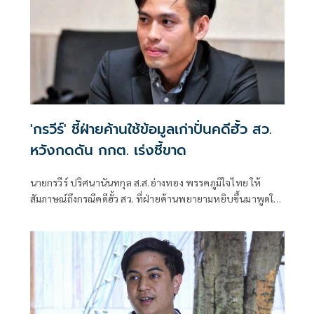
'กรวีร์' ชี้ฝ่ายค้านใช้ข้อมูลเก่าปั่นคดีฮั้ว สว.
หวังกดดัน กกต. เร่งชี้ขาด
นายกรวีร์ ปริศนานันทกุล ส.ส.อ่างทอง พรรคภูมิใจไทย ให้
สัมภาษณ์ถึงกรณีคดีฮั้ว สว. ที่ฝ่ายค้านพยายามหยิบขึ้นมาพูดใน
ช่วงนี้ มองว่าจะไปถึงขั้นการยุบพรรคหรือไม่ นายกรวีร์ กล่าวว่า
ไม่ได้กังวล เพราะทั้งหมดอยู่ในขั้นตอนของ คณะกรรมการการ
เลือกตั้ง (กกต.)