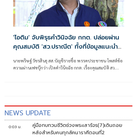
'ไอติม' จับพิรุธคำวินิจฉัย กกต. ปล่อยผ่าน
คุณสมบัติ 'สว.ปราณีต' ทั้งที่ข้อมูลแนะนำ
ตัวคลาดเคลื่อน
นายพริษฐ์ วัชรสินธุ สส.บัญชีรายชื่อ พรรคประชาชน โพสต์ข้อ
ความผ่านเฟซบุ๊กว่า เปิดคำวินิจฉัย กกต. เรื่องคุณสมบัติ สว.
ปราณีต เกรัมย์ (กลุ่ม 16 จ. บุรีรัมย์) : ผู้สมัครเซ็นรับรองข้อมูลที่
คลาดเคลื่อนในใบแนะนำตัว (สว. 3) แต่ กกต. ไม่ติดใจ
NEWS UPDATE
คู่มือทบทวนชีวิตช่วงพระเสาร์จร(7)เดินถอย
0:03 น.
หลังสำหรับคนทุกลัคนาราศีตอนที่2