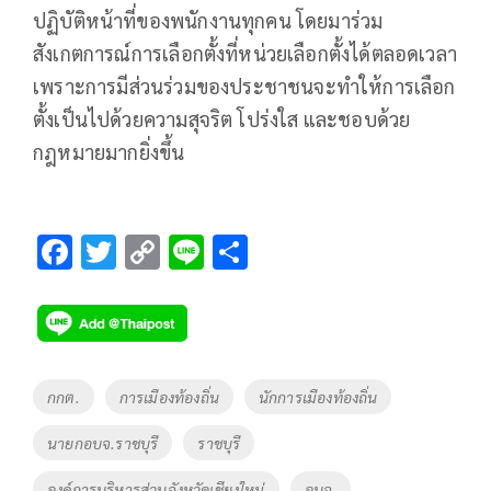
ปฏิบัติหน้าที่ของพนักงานทุกคน โดยมาร่วม
สังเกตการณ์การเลือกตั้งที่หน่วยเลือกตั้งได้ตลอดเวลา
เพราะการมีส่วนร่วมของประชาชนจะทำให้การเลือก
ตั้งเป็นไปด้วยความสุจริต โปร่งใส และชอบด้วย
กฎหมายมากยิ่งขึ้น
F
T
C
Li
S
ac
wi
o
n
h
e
tt
p
e
ar
b
er
y
e
o
Li
Tags
กกต.
การเมืองท้องถิ่น
นักการเมืองท้องถิ่น
o
n
นายกอบจ.ราชบุรี
ราชบุรี
k
k
องค์การบริหารส่วนจังหวัดเชียงใหม่
อบจ.