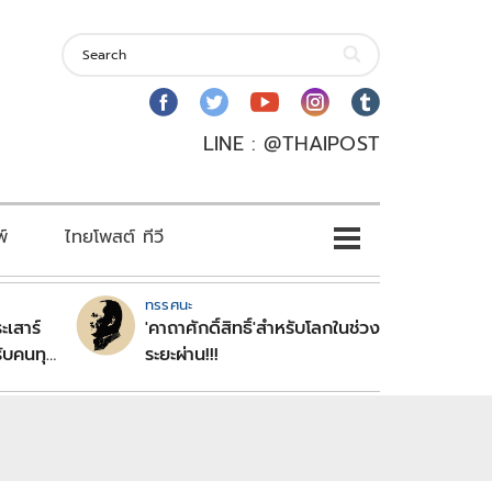
LINE : @THAIPOST
พ์
ไทยโพสต์ ทีวี
ทรรศนะ
ะเสาร์
'คาถาศักดิ์สิทธิ์'สำหรับโลกในช่วง
ับคนทุก
ระยะผ่าน!!!