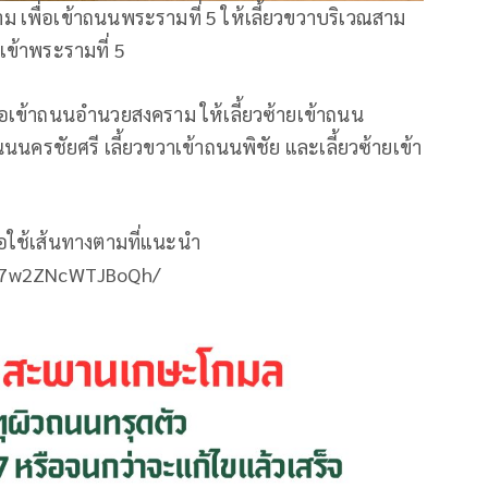
ม เพื่อเข้าถนนพระรามที่ 5 ให้เลี้ยวขวาบริเวณสาม
เข้าพระรามที่ 5
่อเข้าถนนอำนวยสงคราม ให้เลี้ยวซ้ายเข้าถนน
นนนครชัยศรี เลี้ยวขวาเข้าถนนพิชัย และเลี้ยวซ้ายเข้า
ใช้เส้นทางตามที่แนะนำ
eM7w2ZNcWTJBoQh/