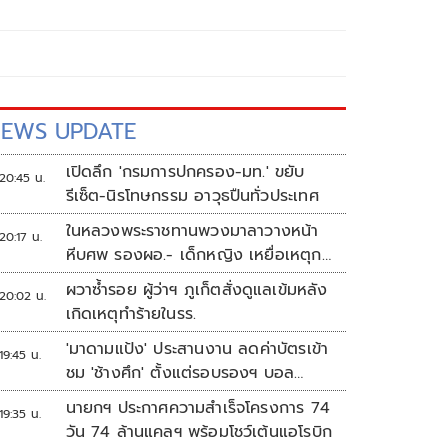
EWS UPDATE
เปิดลึก 'กรมการปกครอง-มท.' ขยับ
20:45 น.
รีเซ็ต-นิรโทษกรรม อาวุธปืนทั่วประเทศ
ในหลวงพระราชทานพวงมาลาวางหน้า
20:17 น.
หีบศพ รองผอ.- เด็กหญิง เหยื่อเหตุก
ราดยิง
ผวาซ้ำรอย ผู้ว่าฯ ภูเก็ตสั่งดูแลเข้มหลัง
20:02 น.
เกิดเหตุทำร้ายในรร.
'มาดามแป้ง' ประสานงาน ลดค่าบัตรเข้า
19:45 น.
ชม 'ช้างศึก' ตั้งแต่รอบรองฯ บอล
อาเซียน
นายกฯ ประกาศความสำเร็จโครงการ 74
19:35 น.
วัน 74 ล้านแคลฯ พร้อมโชว์เต้นแอโรบิก