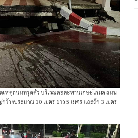
 เกิดเหตุถนนทรุดตัว บริเวณคอสะพานเกษะโกมล ถนน
่กว้างประมาณ 10 เมตร ยาว 5 เมตร และลึก 3 เมตร