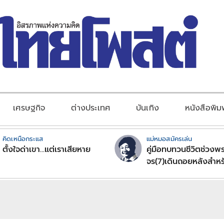
เศรษฐกิจ
ต่างประเทศ
บันเทิง
หนังสือพิม
คิดเหนือกระแส
แม่หมอสมัครเล่น
ตั้งใจด่าเขา...แต่เราเสียหาย
คู่มือทบทวนชีวิตช่วงพร
จร(7)เดินถอยหลังสำหร
ลัคนาราศีตอนที่2