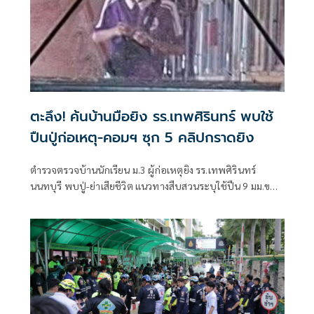
ตะลึง! ค้นบ้านมือยิง รร.เทพศิรินทร์ พบใช้
ปืนปู่ก่อเหตุ-คอมฯ ซุก 5 คลิปกราดยิง
ตำรวจตรวจบ้านนักเรียน ม.3 ผู้ก่อเหตุยิง รร.เทพศิรินทร์
นนทบุรี พบปู่-ย่าเสียชีวิต แนวทางสืบสวนระบุใช้ปืน 9 มม.ของ
ปู่ก่อเหตุก่อนเดินทางไปโรงเรียน