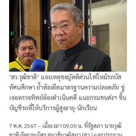
‘สว.วุฒิชาติ’ แจงเหตุชงญัตติด่วนไฟไหม้รถบัส
ทัศนศึกษา ย้ำต้องยึดมาตรฐานความปลอดภัย ขู่
เจอตรวจทิพย์ต้องดำเนินคดี แนะกรมขนส่งฯ ขึ้น
บัญชีรถที่ให้บริการผู้สูงอายุ-นักเรียน
7 ต.ค. 2567 – เมื่อเวลา 09.00 น. ที่รัฐสภา นายวุฒิ
ชาติ กัลยาณมิตร สมาชิกวุฒิสภา (สว.) และประธาน