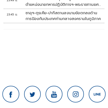
23:49 น.
ตำแหน่งนายทหารปฏิบัติการฯ-พระราชทานยศ
'พลตรี'
ซาอุฯ-ตุรเคีย-ปากีสถานลงนามข้อตกลงด้าน
23:45 น.
การป้องกันประเทศท่ามกลางสงครามในภูมิภาค