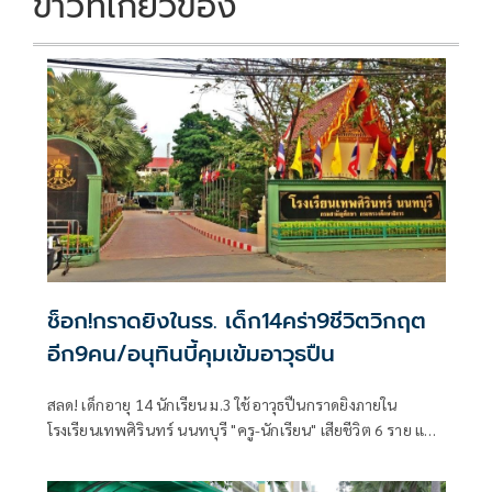
ข่าวที่เกี่ยวข้อง
ช็อก!กราดยิงในรร. เด็ก14คร่า9ชีวิตวิกฤต
อีก9คน/อนุทินบี้คุมเข้มอาวุธปืน
สลด! เด็กอายุ 14 นักเรียน ม.3 ใช้อาวุธปืนกราดยิงภายใน
โรงเรียนเทพศิรินทร์ นนทบุรี "ครู-นักเรียน" เสียชีวิต 6 ราย และ
บาดเจ็บอื้อ ก่อนยิงตัวเองดับ พบยังก่อเหตุยิงปู่-ย่าที่บ้านพัก