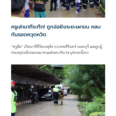
ครูเล่านาทีระทึก! ถูกจ่อยิงระยะเผาขน หลบ
ทันรอดหวุดหวิด
“ครูส้ม” เปิดนาทีชีวิตเหตุยิง รร.เทพศิรินทร์ นนทบุรี เผยถูกผู้
ก่อเหตุจ่อยิงระยะเผาขนแต่หลบทัน ระบุช่วงหนึ่งกร