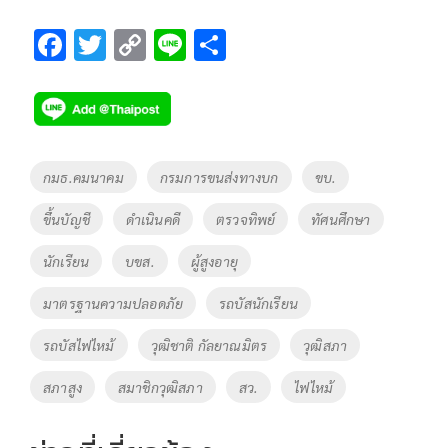
F
T
C
Li
S
ac
wi
o
n
h
e
tt
p
e
ar
b
er
y
e
o
Li
Tags
กมธ.คมนาคม
กรมการขนส่งทางบก
ขบ.
o
n
ขึ้นบัญชี
ดำเนินคดี
ตรวจทิพย์
ทัศนศึกษา
k
k
นักเรียน
บขส.
ผู้สูงอายุ
มาตรฐานความปลอดภัย
รถบัสนักเรียน
รถบัสไฟไหม้
วุฒิชาติ กัลยาณมิตร
วุฒิสภา
สภาสูง
สมาชิกวุฒิสภา
สว.
ไฟไหม้