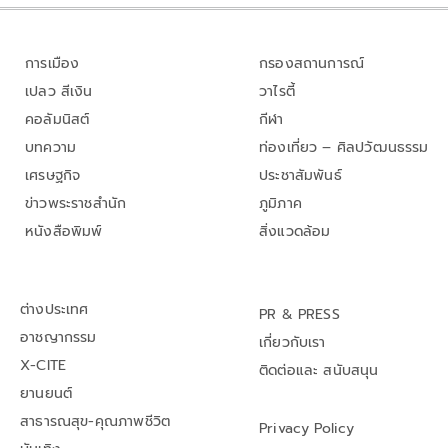
การเมือง
กรองสถานการณ์
เปลว สีเงิน
วาไรตี้
คอลัมนิสต์
กีฬา
บทความ
ท่องเที่ยว – ศิลปวัฒนธรรม
เศรษฐกิจ
ประชาสัมพันธ์
ข่าวพระราชสำนัก
ภูมิภาค
หนังสือพิมพ์
สิ่งแวดล้อม
ต่างประเทศ
PR & PRESS
อาชญากรรม
เกี่ยวกับเรา
X-CITE
ติดต่อและ สนับสนุน
ยานยนต์
สาธารณสุข-คุณภาพชีวิต
Privacy Policy