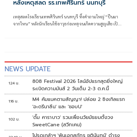
หลังเหตุสลด รร.เทพศิรินทร์ นนทบุรี
เหตุสลดโรงเรียนเทพศิรินทร์ นนทบุรี ทิ้งคำถามใหญ่ “ปืนมา
จากไหน” หลังนักเรียนใช้อาวุธก่อเหตุจนเกิดความสูญเสีย เปิด
ภาพพบทั้งปืน เครื่องกระสุนและซองกระสุนหลายชิ้น จับตา
ตำรวจไล่เส้นทางอาวุธ ใค
NEWS UPDATE
808 Festival 2026 ไลน์อัปแรกสุดยิ่งใหญ่
1:24 น.
ระเบิดความมันส์ 2 วันเต็ม 2-3 ต.ค.นี้
M4 คัมแบคตามสัญญา! ปล่อย 2 ซิงเกิลแรก
1:16 น.
'อะดรีนาลีน' และ 'ชอบU'
'ดั๊ม คาราบาว' รวมเพื่อนวัยมัธยมตั้งวง
1:02 น.
SweetCane (สวีทเคน)
โปรดเกล้าฯ 'พันเอกสุภัทร ชูตินันทน์' ดำรง