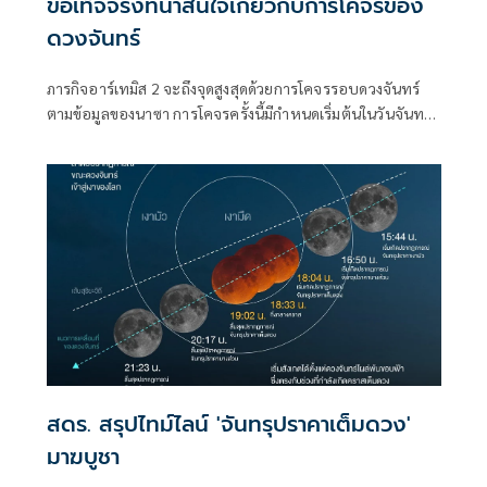
ข้อเท็จจริงที่น่าสนใจเกี่ยวกับการโคจรของ
ดวงจันทร์
ภารกิจอาร์เทมิส 2 จะถึงจุดสูงสุดด้วยการโคจรรอบดวงจันทร์
ตามข้อมูลของนาซา การโคจรครั้งนี้มีกำหนดเริ่มต้นในวันจันทร์
เวลา 20.45 น. ตามเวลามาตรฐานยุโรปกลาง และจะใช้เวลา
ประมาณหกชั่วโมง เป็นครั้งแรกในรอบกว่าครึ่งศตวรรษที่นักบิน
อวกาศจะบินเข้าใกล้ดวงจันทร์ และคาดว่าจะทำลายสถิติระยะ
ทางจากโลกใหม่ด้วย
สดร. สรุปไทม์ไลน์ 'จันทรุปราคาเต็มดวง'
มาฆบูชา