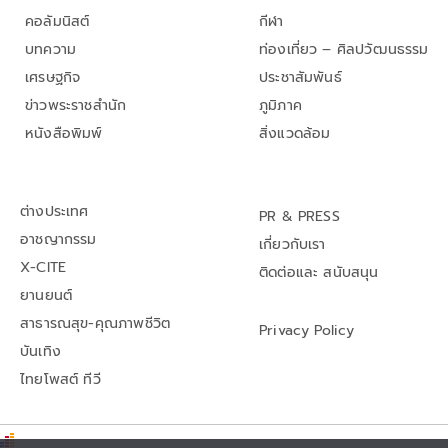
คอลัมนิสต์
กีฬา
บทความ
ท่องเที่ยว – ศิลปวัฒนธรรม
เศรษฐกิจ
ประชาสัมพันธ์
ข่าวพระราชสำนัก
ภูมิภาค
หนังสือพิมพ์
สิ่งแวดล้อม
ต่างประเทศ
PR & PRESS
อาชญากรรม
เกี่ยวกับเรา
X-CITE
ติดต่อและ สนับสนุน
ยานยนต์
สาธารณสุข-คุณภาพชีวิต
Privacy Policy
บันเทิง
ไทยโพสต์ ทีวี