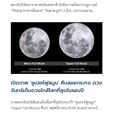
สถาบันวิจัยดาราศาสตร์แห่งชาติ ลำดับการเกิดปรากฏการณ์
“จันทรุปราคาเต็มดวง” วันมาฆบูชา 3 มี.ค. เวลาประมาณ
15:44 - 21:23 น. (ตามเวลาประเทศไทย ณ กรุงเทพมหานคร)
วันนี้แล้วนะแม่
เปิดภาพ 'ซูเปอร์ฟูลมูน' คืนลอยกระทง ดวง
จันทร์เต็มดวงใกล้โลกที่สุดในรอบปี
ภาพดวงจันทร์เต็มดวงใกล้โลกที่สุดในรอบปี “ซูเปอร์ฟูลมูน”
(Super Full Moon) คืน 5 พฤศจิกายน 2568 ระยะห่างจากโลก