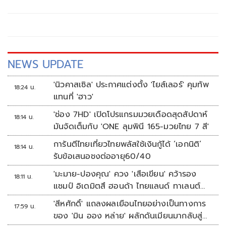
ประมาณ 356,966 กิโลเมตร
NEWS UPDATE
'นิวคาสเซิล' ประกาศแต่งตั้ง 'ไยส์เลอร์' คุมทัพ
18:24 น.
แทนที่ 'ฮาว'
'ช่อง 7HD' เปิดโปรแกรมมวยเดือดสุดสัปดาห์
18:14 น.
มันจัดเต็มกับ 'ONE ลุมพินี 165-มวยไทย 7 สี'
การันตีไทยเที่ยวไทยพลัสใช้เงินกู้ได้ ‘เอกนิติ’
18:14 น.
รับข้อเสนอชงต่ออายุ60/40
'มะมาย-ปองคุณ' ควง 'เสือเขียน' คว้ารอง
18:11 น.
แชมป์ อิเดมิตสึ ฮอนด้า ไทยแลนด์ ทาเลนต์
คัพ สนาม 3
'สีหศักดิ์' แถลงผลเยือนไทยอย่างเป็นทางการ
17:59 น.
ของ 'มิน ออง หล่าย' ผลักดันเมียนมากลับสู่