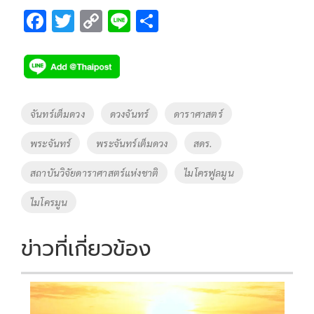
F
T
C
Li
S
ac
wi
o
n
h
e
tt
p
e
ar
b
er
y
e
o
Li
Tags
จันทร์เต็มดวง
ดวงจันทร์
ดาราศาสตร์
o
n
พระจันทร์
พระจันทร์เต็มดวง
สดร.
k
k
สถาบันวิจัยดาราศาสตร์แห่งชาติ
ไมโครฟูลมูน
ไมโครมูน
ข่าวที่เกี่ยวข้อง