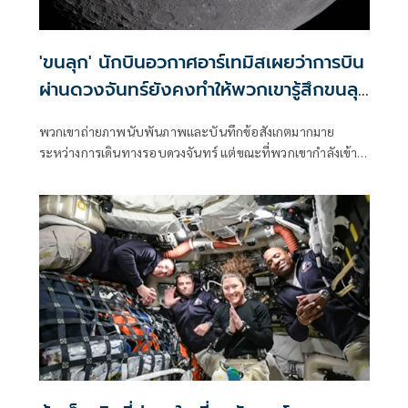
'ขนลุก' นักบินอวกาศอาร์เทมิสเผยว่าการบิน
ผ่านดวงจันทร์ยังคงทำให้พวกเขารู้สึกขนลุก
อยู่
พวกเขาถ่ายภาพนับพันภาพและบันทึกข้อสังเกตมากมาย
ระหว่างการเดินทางรอบดวงจันทร์ แต่ขณะที่พวกเขากำลังเข้า
ใกล้โลกมากขึ้น นักบินอวกาศอาร์เทมิสกล่าวเมื่อวันพุธว่า พวก
เขายังเพิ่งเริ่มต้นประมวลผลประสบการณ์สุดพิเศษที่พวกเขาได้
ร่วมกันเท่านั้น