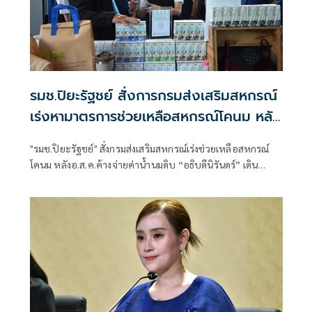
รมช.ปิยะรัฐชย์ สั่งการกรมส่งเสริมสหกรณ์
เร่งหามาตรการช่วยเหลือสหกรณ์โคนม หลัง
อ.ส.ค.ค้างจ่ายค่าน้ำนมดิบ เตรียมงบ กพส.
"รมช.ปิยะรัฐชย์" สั่งกรมส่งเสริมสหกรณ์เร่งช่วยเหลือสหกรณ์
350 ล.กู้ยืมดอกเบี้ยต่ำกรณีพิเศษเสริม
โคนม หลังอ.ส.ค.ค้างจ่ายค่าน้ำนมดิบ “อธิบดีนิรันดร์” เดิน
สภาพคล่อง
เครื่อง 4 มาตรการด่วน บรรเทาความเดือดร้อนสมาชิกสหกรณ์
โคนม พร้อมเผยปีนี้เตรียมเงินกพส.ดอกเบี้ยต่ำไว้ 350 ล้านบาท
ให้สหกรณ์กู้ยืมเป็นกรณีพิเศษ เพื่อเสริมสภาพคล่องดำเนินธุรกิจ
สหกรณ์โคนม