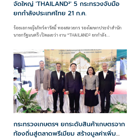
จัดใหญ่ 'THAILAND²' 5 กระทรวงจับมือ
ยกกำลังประเทศไทย 21 ก.ค.
ร้อยเอกหญิงภัทร์ดารัสมิ์ ทองสลวยกร รองโฆษกประจำสำนัก
นายกรัฐมนตรี เปิดเผยว่า งาน “THAILAND² ยกกำลัง
ประเทศไทย ยกระดับทุนมนุษย์” ถือเป็นงานใหญ่ที่เกิดขึ้นเป็น
ครั้งแรกจากการผนึกกำลังของ 5 กระทรวงหลัก
กระทรวงเกษตรฯ ยกระดับสินค้าเกษตรจาก
ท้องถิ่นสู่ตลาดพรีเมียม สร้างมูลค่าเพิ่ม