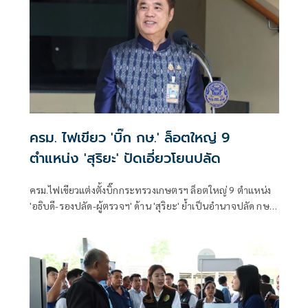
ครม. ไฟเขียว 'บิ๊ก กษ.' ล็อตใหญ่ 9
ตำแหน่ง 'สุริยะ' ปัดเอี่ยวโยนปลัด
ครม.ไฟเขียวแต่งตั้งบิ๊กกระทรวงเกษตรฯ ล็อตใหญ่ 9 ตำแหน่ง
'อธิบดี-รองปลัด-ผู้ตรวจฯ' ด้าน 'สุริยะ' ย้ำเป็นอำนาจปลัด กษ.
ไม่เกี่ยวกับรัฐมนตรี ยันคัดจากผลงาน-ความซื่อสัตย์