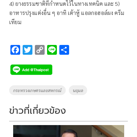
4) ยางธรรมชาติที่กำหนดไว้ในทางเทคนิค และ 5)
อาหารปรุงแต่งอื่น ๆ อาทิ เต้าหู้ แอลกอฮอล์ผง ครีม
เทียม
F
T
C
Li
S
ac
wi
o
n
h
e
tt
p
e
ar
b
er
y
e
o
Li
Tags
กระทรวงเกษตรและสหกรณ์
นฤมล
o
n
k
k
ข่าวที่เกี่ยวข้อง