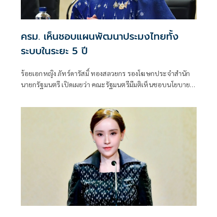
ครม. เห็นชอบแผนพัฒนาประมงไทยทั้ง
ระบบในระยะ 5 ปี
ร้อยเอกหญิง ภัทร์ดารัสมิ์ ทองสลวยกร รองโฆษกประจำสำนัก
นายกรัฐมนตรี เปิดเผยว่า คณะรัฐมนตรีมีมติเห็นชอบนโยบาย
และแผนบริหารจัดการการประมง พ.ศ. 2566-2570 ตามที่
กระทรวงเกษตรและสหกรณ์เสนอ เพื่อใช้เป็นกรอบในการ
บริหารจัดการและพัฒนาการประมงของประเทศในระยะ 5 ปี
ให้สอดคล้องกับสถานการณ์ด้านทรัพยากร เศรษฐกิจ สิ่ง
แวดล้อม และกติกาการค้าระหว่างประเทศ พร้อมยกระดับการ
ประมงไทยให้เติบโตอย่างสมดุลและยั่งยืน