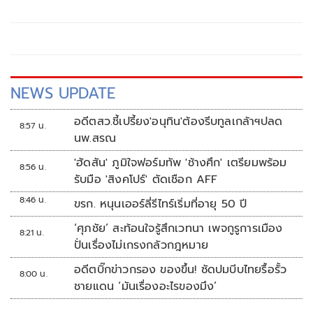
มาตรการบริหารจัดการผลไม้ เตรียมจัดมหกรรมผลไม้ไทยครั้ง
ใหญ่ “Thailand : The Land of Tropical Fruits” ภายใต้แนวคิด
Fresh From Farm มหัศจรรย์ผลไม้ 4 ภาค ณ ศาลาว่าการ
กรุงเทพมหานคร
NEWS UPDATE
อดีตสว.ชี้เปรี้ยง'อนุทิน'ต้องรีบทูลเกล้าฯปลด
8:57 น.
นพ.สรณ
'ฮัดสัน' ภูมิใจฟอร์มทัพ 'ช้างศึก' เตรียมพร้อม
8:56 น.
รับมือ 'สิงคโปร์' ตัดเชือก AFF
8:46 น.
ขรก. หนุนเออร์ลี่รีไทร์เริ่มที่อายุ 50 ปี
‘ศุภชัย’ สะท้อนใจรู้สึกเวทนา เพจกูรูการเมือง
8:21 น.
ปั่นเรื่องไม่เกรงกลัวกฎหมาย
อดีตบิ๊กข่าวกรอง ของขึ้น! ซัดปมบีบไทยรื้อรั้ว
8:00 น.
ชายแดน ‘มันเรื่องอะไรของมึง’