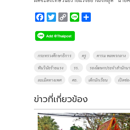
F
T
C
Li
S
ac
wi
o
n
h
e
tt
p
e
ar
b
er
y
e
o
Li
Tags
กระทรวงศึกษาธิการ
ครู
คารม พลพรกลาง
o
n
ฟันวินัยร้ายแรง
รร.
รองโฆษกประจำสำนักนา
k
k
ละเมิดทางเพศ
ศธ.
เด็กนักเรียน
เปิดช่
ข่าวที่เกี่ยวข้อง