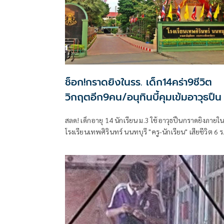
ช็อก!กราดยิงในรร. เด็ก14คร่า9ชีวิต
วิกฤตอีก9คน/อนุทินบี้คุมเข้มอาวุธปืน
สลด! เด็กอายุ 14 นักเรียน ม.3 ใช้อาวุธปืนกราดยิงภายใ
โรงเรียนเทพศิรินทร์ นนทบุรี "ครู-นักเรียน" เสียชีวิต 6 ราย
และบาดเจ็บอื้อ ก่อนยิงตัวเองดับ พบยังก่อเหตุยิงปู่-ย่าท
บ้านพัก