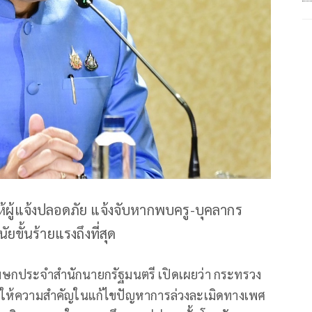
้ผู้แจ้งปลอดภัย แจ้งจับหากพบครู-บุคลากร
ขั้นร้ายแรงถึงที่สุด
ษกประจำสำนักนายกรัฐมนตรี เปิดเผยว่า กระทรวง
ละให้ความสำคัญในแก้ไขปัญหาการล่วงละเมิดทางเพศ