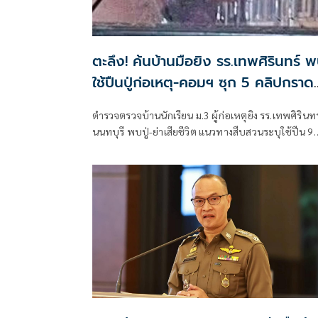
ตะลึง! ค้นบ้านมือยิง รร.เทพศิรินทร์ 
ใช้ปืนปู่ก่อเหตุ-คอมฯ ซุก 5 คลิปกราด
ยิง
ตำรวจตรวจบ้านนักเรียน ม.3 ผู้ก่อเหตุยิง รร.เทพศิรินทร
นนทบุรี พบปู่-ย่าเสียชีวิต แนวทางสืบสวนระบุใช้ปืน 9
มม.ของปู่ก่อเหตุก่อนเดินทางไปโรงเรียน