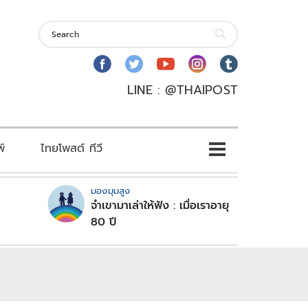
LINE : @THAIPOST
พ์
ไทยโพสต์ ทีวี
มองมุมสูง
จำเขามาเล่าให้ฟัง : เมื่อเราอายุ
80 ปี