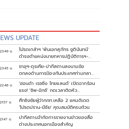
EWS UPDATE
โปรดเกล้าฯ 'พันเอกสุภัทร ชูตินันทน์'
23:49 น.
ดำรงตำแหน่งนายทหารปฏิบัติการฯ-
พระราชทานยศ 'พลตรี'
ซาอุฯ-ตุรเคีย-ปากีสถานลงนามข้อ
23:45 น.
ตกลงด้านการป้องกันประเทศท่ามกลาง
สงครามในภูมิภาค
'ฮอนด้า เรซซิ่ง ไทยแลนด์' เปิดฉากร้อน
22:46 น.
แรง! 'ชิพ-มิกซ์' กดเวลาติดหัว
แถว ARRC สนาม 4 ที่มัลดาลิกา
ศึกชิงชัยผู้ว่ากกท.เหลือ 2 แคนดิเดต
21:57 น.
'โปรดปราน-มีชัย' คุณสมบัติครบถ้วน
ปากีสถานจำกัดการรายงานข่าวของสื่อ
21:47 น.
ต่างประเทศนอกเมืองสำคัญ