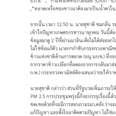
ธ.ก.ส.” , “กำแพงเพชรเกวียนละ 5,000 - 6,0
,“หยาดเหงื่อของชาวนาต้องมาเป็นน้ำตาในวั
จากนั้น เวลา 12.50 น. นายสุชาติ ชมกลิ่น 
เข้าใจปัญหาเกษตรกรชาวนาทุกคน วันนี้ต้
ข้อมูลมาดู 2 ปีที่ผ่านมาอินเดียไม่ได้ส่งออ
ไม่ใช่ข้อแก้ตัว นายกฯกำชับกระทรวงพาณ
ข้าวแห่งชาติด้านการตลาด (อนุ นบข.) ที่
จากราคาข้าวเปลือกที่ลดลงจากการกลับมาส่งอ
ก.พ.) กระทรวงพาณิชย์ต้องเสนอว่าจะให้ราค
นายสุชาติ กล่าวว่า ส่วนที่รัฐบาลเพิ่มภาระ
PM 2.5 การประชุมพรุ่งนี้ก็จะบรรจุเรื่องนี้
ชดเชยด้วยที่จะมีการสอบถามรมว.คลัง ว่าจะเ
แก้ปัญหา และตั้งใจมาติดตามปัญหา ไม่ใช่แค่