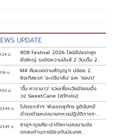
EWS UPDATE
808 Festival 2026 ไลน์อัปแรกสุด
1:24 น.
ยิ่งใหญ่ ระเบิดความมันส์ 2 วันเต็ม 2-
3 ต.ค.นี้
M4 คัมแบคตามสัญญา! ปล่อย 2
1:16 น.
ซิงเกิลแรก 'อะดรีนาลีน' และ 'ชอบU'
'ดั๊ม คาราบาว' รวมเพื่อนวัยมัธยมตั้ง
1:02 น.
วง SweetCane (สวีทเคน)
โปรดเกล้าฯ 'พันเอกสุภัทร ชูตินันทน์'
23:49 น.
ดำรงตำแหน่งนายทหารปฏิบัติการฯ-
พระราชทานยศ 'พลตรี'
ซาอุฯ-ตุรเคีย-ปากีสถานลงนามข้อ
23:45 น.
ตกลงด้านการป้องกันประเทศ