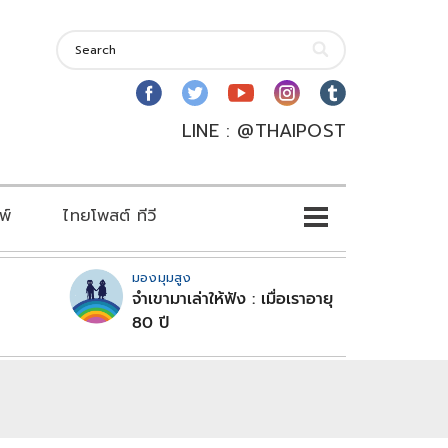
LINE : @THAIPOST
พ์
ไทยโพสต์ ทีวี
มองมุมสูง
จำเขามาเล่าให้ฟัง : เมื่อเราอายุ
80 ปี