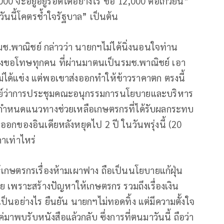
00 จะอยู่อยู่รอดได้อย่างไร ขอ 12,000 ต่อเกวียน”
นนี้โคตรช้ำใจรัฐบาล” เป็นต้น
รมช.พาณิชย์ กล่าวว่า นายกฯไม่ได้นิ่งนอนใจท่าน
องขอโทษทุกคน ที่ผ่านมาตนเป็นรมช.พาณิชย์ เอา
กไม่ได้แข่ง แต่พอเขาส่งออกทำให้ข้าวราคาตก ตรงนี้
ิชย์ว่าการประชุมคณะอนุกรรมการนโยบายและบริหาร
จะกำหนดแนวทางช่วยเหลือเกษตรกรที่ได้รับผลกระทบ
อกของอินเดียหลังหยุดไป 2 ปี ในวันพรุ่งนี้ (20
าเท่าไหร่
ให้เกษตรกรเรื่องห้ามเผาฟาง ถือเป็นนโยบายแก้ฝุ่น
ด้วย เพราะสร้างปัญหาให้เกษตรกร รวมถึงเรื่องเงิน
ป็นอย่างไร ยืนยัน นายกฯไม่ทอดทิ้ง แต่มีความตั้งใจ
มาพบรับหนังสือแล้วกลับ ซึ่งการที่ตนมาวันนี้ ถือว่า