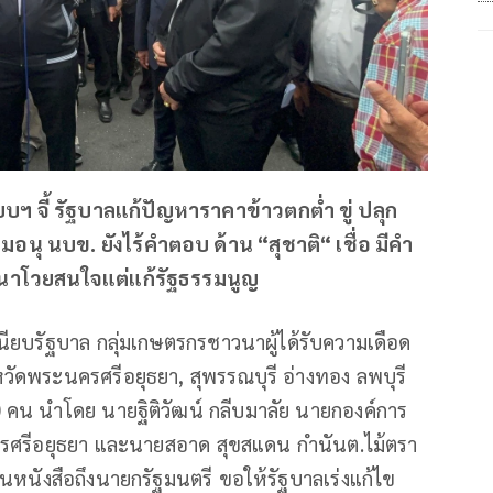
ฯ จี้ รัฐบาลแก้ปัญหาราคาข้าวตกต่ำ ขู่ ปลุก
อนุ นบข. ยังไร้คำตอบ ด้าน “สุชาติ“ เชื่อ มีคำ
าวนาโวยสนใจแต่แก้รัฐธรรมนูญ
นียบรัฐบาล กลุ่มเกษตรกรชาวนาผู้ได้รับความเดือด
หวัดพระนครศรีอยุธยา, สุพรรณบุรี อ่างทอง ลพบุรี
 คน นำโดย นายฐิติวัฒน์ กลีบมาลัย นายกองค์การ
ครศรีอยุธยา และนายสอาด สุขสแดน กำนันต.ไม้ตรา
นหนังสือถึงนายกรัฐมนตรี ขอให้รัฐบาลเร่งแก้ไข