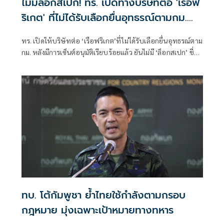
ไม่มีล็อกสเปก! ทร. เปิดทางบริษัทต่อ 'เรือฟ
ริเกต' ที่ไม่ได้รับเลือกยื่นอุทธรณ์ตามกม.
หลังเซ็นอนุมัติเรียบร้อย
ทร. เปิดให้บริษัทต่อ ‘เรือฟริเกต’ที่ไม่ได้รับเลือกยื่นอุทธรณ์ตาม
กม. หลังมีการเซ็นต์อนุมัติเรียบร้อยแล้ว ยันไม่มี ‘ล็อกสเปก’ ชี่มีผู้
เสนอราคา 6 ราย เกินขั้นต่ำ 3 ราย ของ กม.จัดซื้อจัดจ้างฯ แง้ม
‘ฟริเกต’ ลำที่ 1-2 แม้แยกพิจารณา แต่ต้องปฏิบัติการร่วมกันได้
เป็น ‘ชุดเรือปฏิบัติการ’
ทบ. โต้กัมพูชา ย้ำไทยใช้กำลังตามกรอบ
กฎหมาย มุ่งเฉพาะเป้าหมายทางทหาร