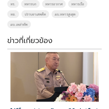
o
n
ทร.
ทหารบก
ทหารอากาศ
ทหารเรือ
k
k
ทอ.
ปราบยาเสพติด
ผบ.ทหารสูงสุด
ผบ.เหล่าทัพ
ข่าวที่เกี่ยวข้อง