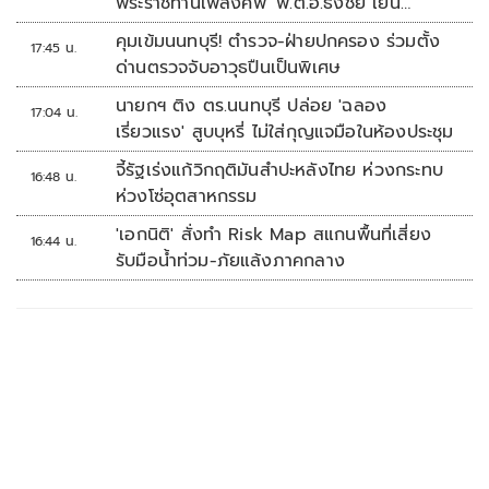
พระราชทานเพลิงศพ 'พ.ต.อ.ธงชัย เย็น
ประเสริฐ'
คุมเข้มนนทบุรี! ตำรวจ-ฝ่ายปกครอง ร่วมตั้ง
17:45 น.
ด่านตรวจจับอาวุธปืนเป็นพิเศษ
นายกฯ ติง ตร.นนทบุรี ปล่อย 'ฉลอง
17:04 น.
เรี่ยวแรง' สูบบุหรี่ ไม่ใส่กุญแจมือในห้องประชุม
จี้รัฐเร่งแก้วิกฤติมันสำปะหลังไทย ห่วงกระทบ
16:48 น.
ห่วงโซ่อุตสาหกรรม
'เอกนิติ' สั่งทำ Risk Map สแกนพื้นที่เสี่ยง
16:44 น.
รับมือน้ำท่วม-ภัยแล้งภาคกลาง