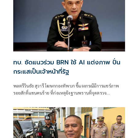
ทบ. ซัดแนวร่วม BRN ใช้ AI แต่งภาพ ปั่น
กระแสเป็นเจ้าหน้าที่รัฐ
พลตรีวินธัย สุวารี โฆษกกองทัพบก ชี้แจงกรณีมีการแชร์ภาพ
รอยสักที่แขนคนร้าย ที่ก่อเหตุยิงฐานพรานที่จุดตรวจ
จ.นราธิวาส พร้อมตั้งข้อสงสัยว่า ถ้าเป็นมุสลิมจะไม่มีรอยสัก