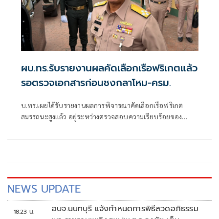
ผบ.ทร.รับรายงานผลคัดเลือกเรือฟริเกตแล้ว
รอตรวจเอกสารก่อนชงกลาโหม-ครม.
บ.ทร.เผยได้รับรายงานผลการพิจารณาคัดเลือกเรือฟริเกต
สมรรถนะสูงแล้ว อยู่ระหว่างตรวจสอบความเรียบร้อยของ
เอกสารก่อนเสนอปลัดกลาโหมตามขั้นตอน พ
NEWS UPDATE
อบจ.นนทบุรี แจ้งกำหนดการพิธีสวดอภิธรรม
18:23 น.