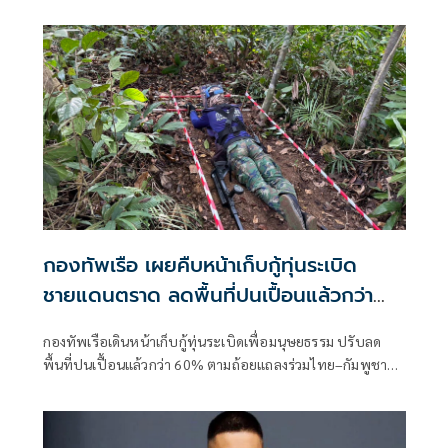
พลัดถิ่น-แรงงาน
กองทัพเรือ เผยคืบหน้าเก็บกู้ทุ่นระเบิด
ชายแดนตราด ลดพื้นที่ปนเปื้อนแล้วกว่า
60%
กองทัพเรือเดินหน้าเก็บกู้ทุ่นระเบิดเพื่อมนุษยธรรม ปรับลด
พื้นที่ปนเปื้อนแล้วกว่า 60% ตามถ้อยแถลงร่วมไทย–กัมพูชา
ส่วนพื้นที่เก็บกู้ร่วมยังไม่มีความคืบหน้า