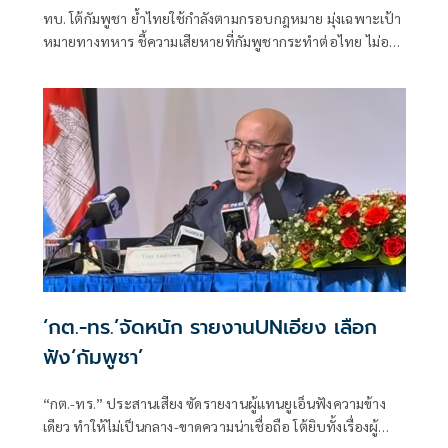
ทบ. โต้กัมพูชา ย้ำไทยใช้กำลังตามกรอบกฎหมาย มุ่งเฉพาะเป้า
หมายทางทหาร ชี้ความเสียหายที่กัมพูชากระทำต่อไทย ไม่อาจ
ลบล้างด้วยการบิดเบือนข้อมูล
‘กต.-ทร.’จัดหนัก รายงานUNเอียง เลือก
ฟัง‘กัมพูชา’
“กต.-ทร.” ประสานเสียง ซัดรายงานผู้แทนยูเอ็นฟังความข้าง
เดียว ทำให้ไม่เป็นกลาง-ขาดความน่าเชื่อถือ โต้ยิบทั้งเรื่องผู้