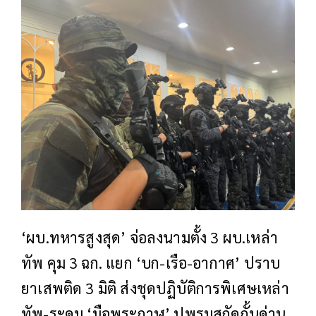
‘ผบ.ทหารสูงสุด’ จ่อลงนามตั้ง 3 ผบ.เหล่า
ทัพ คุม 3 ฉก. แยก ‘บก-เรือ-อากาศ’ ปราบ
ยาเสพติด 3 มิติ ส่งชุดปฏิบัติการพิเศษเหล่า
ทัพ-ระดม ‘มือพระกาฬ’ ปูพรมสกัดกั้นด่าน