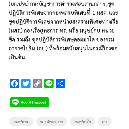
(บก.ปพ.) กองบัญชาการตำรวจสอบสวนกลาง ,ชุด
ปฏิบัติการพิเศษจากกองพลรบพิเศษที่ 1 นสศ. และ
ชุดปฏิบัติการพิเศษจากหน่วยสงครามพิเศษทางเรือ
(นสร.) กองเรือยุทธการ ทร. หรือ มนุษย์กบ หน่วย
ซีล รวมถึง ชุดปฏิบัติการพิเศษคอมมาโด ของกรม
อากาศโยธิน (อย.) ที่พร้อมสนับสนุนในกรณีร้องขอ
เป็นต้น
F
T
C
Li
S
ac
wi
o
n
h
e
tt
p
e
ar
b
er
y
e
o
Li
Tags
กองทัพบก
กองทัพอากาศ
กองทัพเรือ
ทบ.