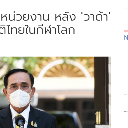
น่วยงาน หลัง 'วาด้า'
ิไทยในกีฬาโลก
N