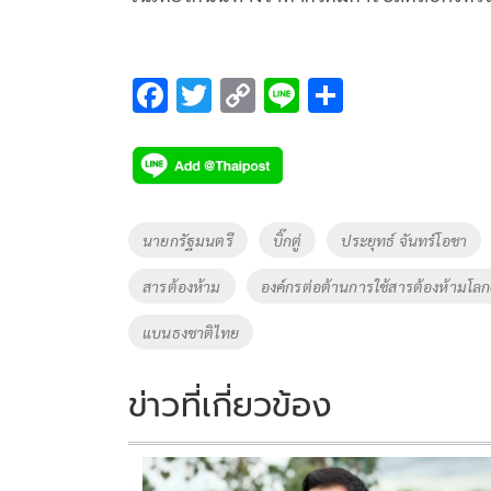
F
T
C
Li
S
ac
wi
o
n
h
e
tt
p
e
ar
b
er
y
e
o
Li
Tags
นายกรัฐมนตรี
บิ๊กตู่
ประยุทธ์ จันทร์โอชา
o
n
สารต้องห้าม
องค์กรต่อต้านการใช้สารต้องห้ามโล
k
k
แบนธงชาติไทย
ข่าวที่เกี่ยวข้อง