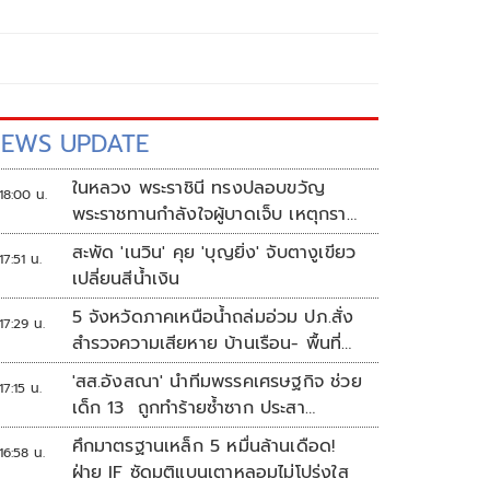
EWS UPDATE
ในหลวง พระราชินี ทรงปลอบขวัญ
18:00 น.
พระราชทานกำลังใจผู้บาดเจ็บ เหตุกราด
ยิง รร.เทพศิรินทร์นนทบุรี
สะพัด 'เนวิน' คุย 'บุญยิ่ง' จับตางูเขียว
17:51 น.
เปลี่ยนสีน้ำเงิน
5 จังหวัดภาคเหนือน้ำถล่มอ่วม ปภ.สั่ง
17:29 น.
สำรวจความเสียหาย บ้านเรือน- พื้นที่
เกษตร
'สส.อังสณา' นำทีมพรรคเศรษฐกิจ ช่วย
17:15 น.
เด็ก 13 ถูกทำร้ายซ้ำซาก ประสา
นพม.เข้าคุ้มครอง
ศึกมาตรฐานเหล็ก 5 หมื่นล้านเดือด!
16:58 น.
ฝ่าย IF ซัดมติแบนเตาหลอมไม่โปร่งใส