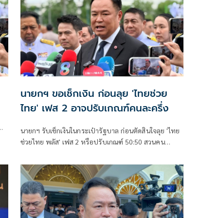
นายกฯ ขอเช็กเงิน ก่อนลุย 'ไทยช่วย
ไทย' เฟส 2 อาจปรับเกณฑ์คนละครึ่ง
นายกฯ รับเช็กเงินในกระเป๋ารัฐบาล ก่อนตัดสินใจลุย 'ไทย
ก
ช่วยไทย พลัส' เฟส 2 หรือปรับเกณฑ์ 50:50 สวนคน
วิจารณ์ปมเป็นภาระประชาชน ชี้การค้า-จีดีพี พุ่งไม่พูดถึง
ยันสถานะคลังยังแข็งแรง