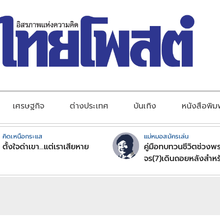
เศรษฐกิจ
ต่างประเทศ
บันเทิง
หนังสือพิม
คิดเหนือกระแส
แม่หมอสมัครเล่น
ตั้งใจด่าเขา...แต่เราเสียหาย
คู่มือทบทวนชีวิตช่วงพร
จร(7)เดินถอยหลังสำหร
ลัคนาราศีตอนที่2