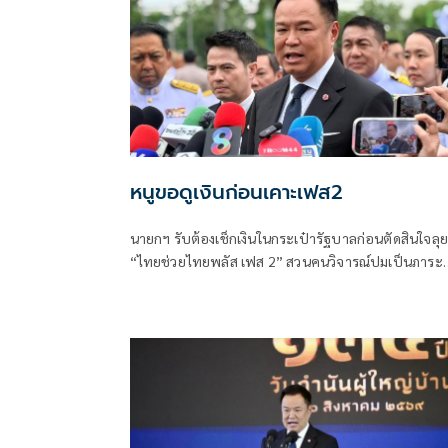
หนูขอดูเงินก่อนเคาะเฟส2
นายกฯ รับต้องเช็กเงินในกระเป๋ารัฐบาลก่อนตัดสินใจลุย
“ไทยช่วยไทยพลัส เฟส 2” สวนคนวิจารณ์ปมเป็นภาระ
ประชาชน ชี้การค้า-จีดีพีพุ่งไม่พูดถึง “ศุภจี” รอถก “เอ
นิติ” ดันไทยเที่ยวไทยพลัสหรือไม่