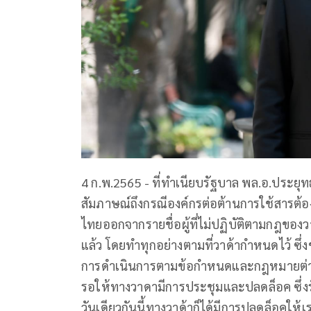
4 ก.พ.2565 - ที่ทำเนียบรัฐบาล พล.อ.ประยุ
สัมภาษณ์ถึงกรณีองค์กรต่อต้านการใช้สารต้
ไทยออกจากรายชื่อผู้ที่ไม่ปฏิบัติตามกฎของว
แล้ว โดยทำทุกอย่างตามที่วาด้ากำหนดไว้ ซึ่
การดำเนินการตามข้อกำหนดและกฎหมายต่างๆก
รอให้ทางวาดามีการประชุมและปลดล็อค ซึ่งรั
วันเดียวกันนี้ทางวาด้าก็ได้มีการปลดล็อคให้เร