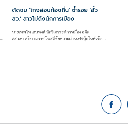
ตัดจบ 'โกงสอบท้องถิ่น' ซ้ำรอย 'ฮั้ว
สว.' สาวไม่ถึงนักการเมือง
นายเทพไท เสนพงศ์ นักวิเคราะห์การเมือง อดีต
าติ
สส.นครศรีธรรมราช โพสต์ข้อความผ่านเฟซบุ๊กในหัวข้อ
ม
"โกง สว.-โกงสอบท้องถิ่น ตัดจบ ไม่ถึงนักการเมือง โดยระบุ
ว่า