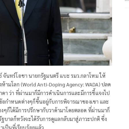
ทธ์ จันทร์โอชา นายกรัฐมนตรี แบะ รมว.กลาโหม ให้
องห้ามโลก (World Anti-Doping Agency: WADA) ปลด
าดา ว่า ที่ผ่านมาก็มีการดำเนินการและมีการชี้แจงไป
งข้อกำหนดต่างๆก็ขึ้นอยู่กับการพิจารณาของเขา และ
็ได้มีการปรึกษากับวาด้ามาโดยตลอด ที่ผ่านมาก็
ฐบาลก็หวังจะได้รับการดูแลกลับมาสู่ภาวะปกติ ซึ่ง
าเป็นที่เรียบร้อยแล้ว