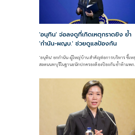
'อนุทิน' จ่อลงดูที่เกิดเหตุกราดยิง ย้ำ
'กำนัน-ผญบ.' ช่วยดูแลป้องกัน
'อนุทิน' ยกกำนัน-ผู้ใหญ่บ้าน สำคัญต่อการบริหาร ชี้เหต
สลดนนทบุรีในฐานะนักปกครองต้องป้องกัน ย้ำห้ามพก
ล้อมคอกแล้วแต่ยังเล็ดลอดได้ ขอร่วมมือดูแลพื้นที่เข้ม
เตรียมรุดลงดูที่เกิดเหตุ