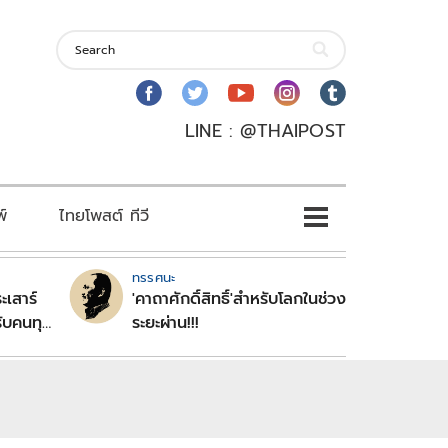
LINE : @THAIPOST
พ์
ไทยโพสต์ ทีวี
ทรรศนะ
ะเสาร์
'คาถาศักดิ์สิทธิ์'สำหรับโลกในช่วง
ับคนทุก
ระยะผ่าน!!!