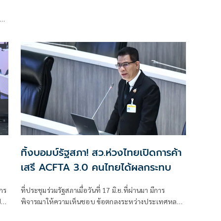
ทิ้งบอมบ์รัฐสภา! สว.ห่วงไทยเปิดการค้า
เสรี ACFTA 3.0 คนไทยได้ผลกระทบ
ไกร
ที่ประชุมร่วมรัฐสภาเมื่อวันที่ 17 มิ.ย.ที่ผ่านมา มีการ
ี
พิจารณาให้ความเห็นชอบ ข้อตกลงระหว่างประเทศหลาย
าย
ฉบับ เช่น”การยอมรับพิธีสารแก้ไขความตกลงมาร์ราเกช