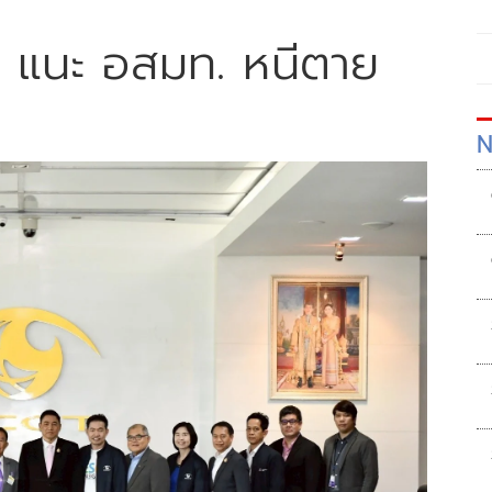
า แนะ อสมท. หนีตาย
N