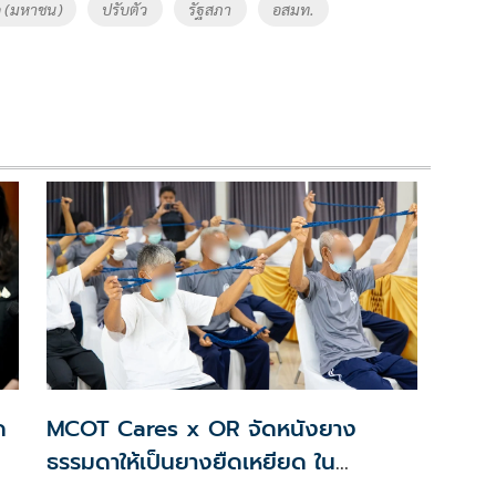
ด (มหาชน)
ปรับตัว
รัฐสภา
อสมท.
ด
MCOT Cares x OR จัดหนังยาง
ธรรมดาให้เป็นยางยืดเหยียด ใน
กิจกรรม'ยางห่วงใย ไอห่วงยูว์'