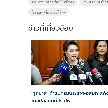
คณะกรรมาธิการไอซีที วุฒิสภา
บริษัท อสมท จำกั
k
k
ใบอนุญาตโทรทัศน์ดิจิทัล
ข่าวที่เกี่ยวข้อง
'ศุภมาส' กำชับกรมประชาฯ-อสมท สกั
ข่าวปลอมคดี 5 ศพ