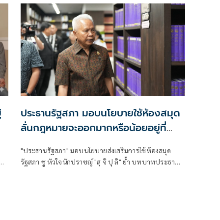
ด้
จัดตั้งองค์การการค้าโลกเพื่อผนวกความตกลงว่าด้วยการ
อุดหนุนประมง”
่
ประธานรัฐสภา มอบนโยบายใช้ห้องสมุด
ลั่นกฎหมายจะออกมากหรือน้อยอยู่ที่
สมาชิก-พรรคการเมือง
"ประธานรัฐสภา" มอบนโยบายส่งเสริมการใช้ห้องสมุด
รณี
รัฐสภา ชู หัวใจนักปราชญ์ "สุ จิ ปุ ลิ" ย้ำ บทบาทประธาน
รัฐสภาต้องบริหารนิติบัญญัติให้เป็นที่พึ่งประชาชน เสาร์-
อาทิตย์แก้ปัญหายาเสพติด ชี้กฎหมายจะเดินหน้าได้อยู่
สมาชิก-พรรคการเมือง