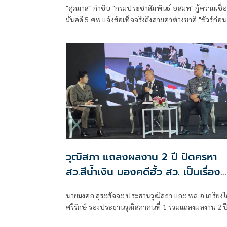
"ศุภมาส" กำชับ "กรมประชาสัมพันธ์-อสมท" กู้ความเชื่อ
มั่นคดี 5 ศพ แจ้งข้อเท็จจริงถึงสายตาต่างชาติ "ชัวร์ก่อน
แชร์" สกัดข่าวปลอมซ้ำเติมครอบครัวเหยื่อ
วุฒิสภา แถลงผลงาน 2 ปี ปัดครหา
สว.สีน้ำเงิน มองคดีฮั้ว สว. เป็นเรื่อง
นานาจิตตัง
นายมงคล สุระสัจจะ ประธานวุฒิสภา และ พล.อ.เกรียง
ศรีรักษ์ รองประธานวุฒิสภาคนที่ 1 ร่วมแถลงผลงาน 2 ป
วุฒิสภาภารกิจเพื่อประชาชน รวมถึงผลการดำเนินงานภ