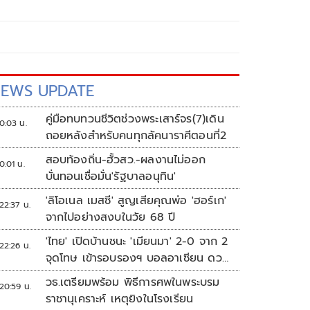
EWS UPDATE
คู่มือทบทวนชีวิตช่วงพระเสาร์จร(7)เดิน
0:03 น.
ถอยหลังสำหรับคนทุกลัคนาราศีตอนที่2
สอบท้องถิ่น-ฮั้วสว.-ผลงานไม่ออก
0:01 น.
บั่นทอนเชื่อมั่น'รัฐบาลอนุทิน'
'ลิโอเนล เมสซี' สูญเสียคุณพ่อ 'ฮอร์เก'
22:37 น.
จากไปอย่างสงบในวัย 68 ปี
'ไทย' เปิดบ้านชนะ 'เมียนมา' 2-0 จาก 2
22:26 น.
จุดโทษ เข้ารอบรองฯ บอลอาเซียน ดวล
'สิงคโปร์'
วธ.เตรียมพร้อม พิธีการศพในพระบรม
20:59 น.
ราชานุเคราะห์ เหตุยิงในโรงเรียน