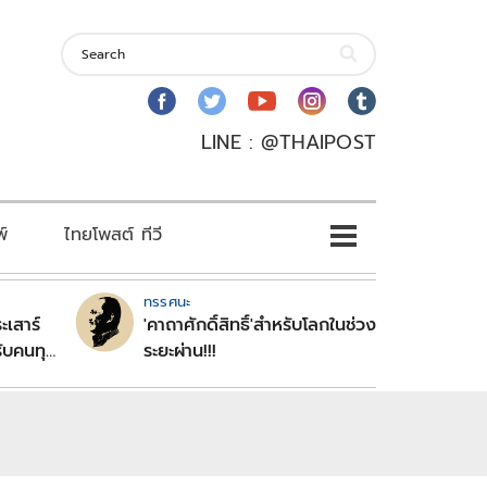
LINE : @THAIPOST
พ์
ไทยโพสต์ ทีวี
ทรรศนะ
ะเสาร์
'คาถาศักดิ์สิทธิ์'สำหรับโลกในช่วง
ับคนทุก
ระยะผ่าน!!!