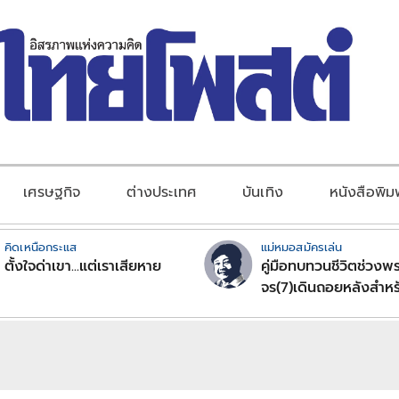
เศรษฐกิจ
ต่างประเทศ
บันเทิง
หนังสือพิม
คิดเหนือกระแส
แม่หมอสมัครเล่น
ตั้งใจด่าเขา...แต่เราเสียหาย
คู่มือทบทวนชีวิตช่วงพร
จร(7)เดินถอยหลังสำหร
ลัคนาราศีตอนที่2