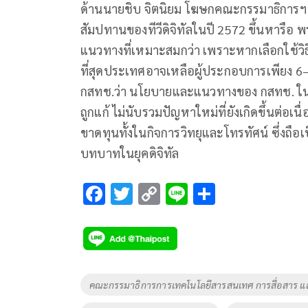
ด้านนายชิบ จิตนิยม โฆษกคณะกรรมาธิการฯ 
สัมปทานของทีวีดิจิทัลในปี 2572 ขึ้นหารือ
แนวทางที่เหมาะสมกว่า เพราะหากเลือกใช้วิธ
ที่สุดประเทศอาจเหลือผู้ประกอบการเพียง 
กสทช.ว่า นโยบายและแนวทางของ กสทช. ในหล
ถูกแก้ ไม่นับรวมปัญหาใหม่ที่ยังเกิดขึ้นต่อ
ขาดทุนทั้งในกิจการวิทยุและโทรทัศน์ ซึ่งถ
บทบาทในยุคดิจิทัล
F
T
C
Li
S
ac
wi
o
n
h
e
tt
p
e
ar
b
er
y
e
o
Li
Tags
คณะกรรมาธิการการเทคโนโลยีสารสนเทศ การสื่อสาร 
o
n