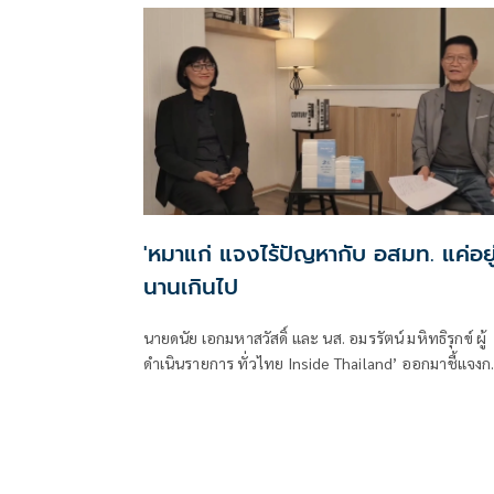
ใต้ความรับผิดชอบ โดยมีวัตถุประสงค์เพื่อให้ประชาชนไ
รับรู้ รับทราบผลการดำเนินงานของวุฒิสภาในด้านต่างๆ
'หมาแก่ แจงไร้ปัญหากับ อสมท. แค่อยู
นานเกินไป
นายดนัย เอกมหาสวัสดิ์ และ นส. อมรรัตน์ มหิทธิรุกข์ ผู้
ดำเนินรายการ ทั่วไทย Inside Thailand’ ออกมาชี้แจงก
รายการ ‘เจาะลึกทั่วไทย