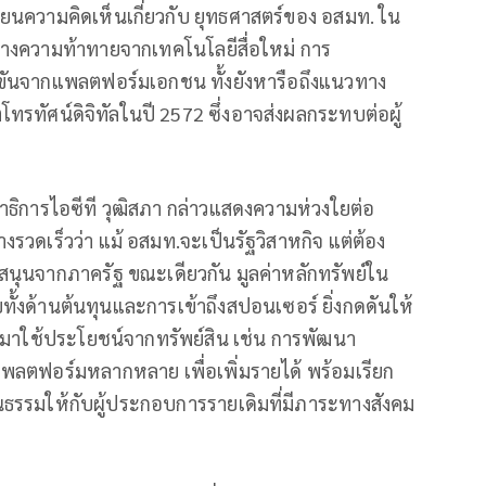
ี่ยนความคิดเห็นเกี่ยวกับ ยุทธศาสตร์ของ อสมท. ใน
างความท้าทายจากเทคโนโลยีสื่อใหม่ การ
ขันจากแพลตฟอร์มเอกชน ทั้งยังหารือถึงแนวทาง
รทัศน์ดิจิทัลในปี 2572 ซึ่งอาจส่งผลกระทบต่อผู้
ธิการไอซีที วุฒิสภา กล่าวแสดงความห่วงใยต่อ
งรวดเร็วว่า แม้ อสมท.จะเป็นรัฐวิสาหกิจ แต่ต้อง
บสนุนจากภาครัฐ ขณะเดียวกัน มูลค่าหลักทรัพย์ใน
ทั้งด้านต้นทุนและการเข้าถึงสปอนเซอร์ ยิ่งกดดันให้
นมาใช้ประโยชน์จากทรัพย์สิน เช่น การพัฒนา
พลตฟอร์มหลากหลาย เพื่อเพิ่มรายได้ พร้อมเรียก
็นธรรมให้กับผู้ประกอบการรายเดิมที่มีภาระทางสังคม