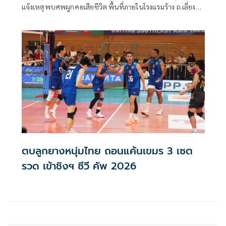
แจ้งเหตุพบศพผูกคอเสียชีวิต พื้นที่ภายในโรงแรมร้าง ถ.เลี่ยง
เมืองพิษณุโลก หมู่ที่ 7 ตำบลบึงพระ อำเภอเมือง จังหวัด
พิษณุโลก จึงรุดตรวจสอบที่เกิดเหตุพร้อมด้วยกู้ภัยพิษณุโลก
มูลนิธิประสาทบุญสถาน แพทย์เวรโรงพยาบาลพุทธชินราช
พิษณุโลก เมื่อมาถึงที่เกิดเหตุพบร่างผู้เสียชีวิตผูกคอตนเองใต้
ต้นยาง
ตบลูกยางหนุ่มไทย ถอนแค้นเขมร 3 เซต
รวด เข้าชิงฯ ซีวี คัพ 2026