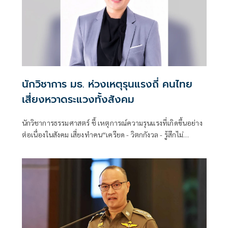
นักวิชาการ มธ. ห่วงเหตุรุนแรงถี่ คนไทย
เสี่ยงหวาดระแวงทั้งสังคม
นักวิชาการธรรมศาสตร์ ชี้ เหตุการณ์ความรุนแรงที่เกิดขึ้นอย่าง
ต่อเนื่องในสังคม เสี่ยงทำคน“เครียด - วิตกกังวล - รู้สึกไม่
ปลอดภัย” กระทบทั้งสุขภาพจิต - กาย หากปล่อยไว้จะกลาย
เป็นหวาดระแวงทั้งสังคม แนะ 3 วิธีป้องกันผลกระทบทางใจ
สำหรับทุกคน พร้อมจี้ภาครัฐ เร่งจัดการปัญหาอย่างจริงจัง
สร้างความเชื่อมั่นให้ ปชช. ส่วนสื่อควรนำเสนอเนื้อหาอย่าง
เหมาะสม ไม่เน้นเร้าอารมณ์เกินไป