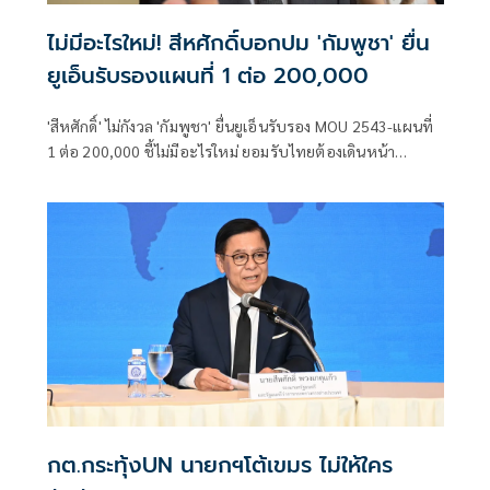
ไม่มีอะไรใหม่! สีหศักดิ์บอกปม 'กัมพูชา' ยื่น
ยูเอ็นรับรองแผนที่ 1 ต่อ 200,000
'สีหศักดิ์' ไม่กังวล 'กัมพูชา' ยื่นยูเอ็นรับรอง MOU 2543-แผนที่
1 ต่อ 200,000​ ชี้ไม่มีอะไรใหม่ ยอมรับไทยต้องเดินหน้า
UNCLOS หลัง 'กัมพูชา' เมินเจรจาทวิภาคี เตือนกรรมการสิทธิฯ
ระวังตกเป็นเครื่องมือเขมร​
กต.กระทุ้งUN นายกฯโต้เขมร ไม่ให้ใคร