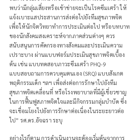
พบว่ามีกลุ่มเสี่ยงหรือเข้าข่ายจะเป็นโรคซึมเศร้า ให้
แจ้งเบาะแสประสานการส่งต่อไปยังทีมสุขภาพจิต
เพื่อให้นักจิตวิทยาทำการประเมินต่อไป หรือบทบาท
ของนักสังคมสงเคราะห์จากภาคส่วนต่างๆ ควร
สนับสนุนการคัดกรองทางสังคมและประเมินความ
เปราะบาง ผ่านแบบฟอร์มประเมินสุขภาพจิตเบื้อง
ต้น เช่น แบบทดสอบภาวะซึมเศร้า PHQ-9
แบบสอบถามการควบคุมตนเอง (SRQ) แบบสังเกต
พฤติกรรมเด็ก ฯลฯ เพื่อส่งต่อการรักษาไปยังทีม
สุขภาพจิตเคลื่อนที่ หรือโรงพยาบาลที่มีผู้เชี่ยวชาญ
ในการฟื้นฟูสภาพจิตใจและมีกิจกรรมกลุ่มบำบัด ซึ่ง
จะเชื่อมโยงไปยังการรักษาต่อเนื่องในระยะยาวต่อ
ไป” รศ.ดร.อัจฉรา ระบุ
อย่างไรก็ตาม การดำเนินงานจะต้องเริ่มต้นจากการ