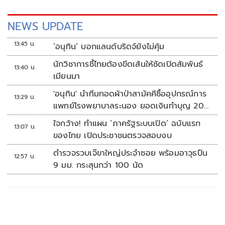
NEWS UPDATE
13:45 น.
‘อนุทิน’ บอกแลนด์บริดจ์ยังไม่คุ้ม
นักวิชาการชี้ไทยต้องขีดเส้นให้ชัดเปิดสัมพันธ์
13:40 น.
เมียนมา
'อนุทิน' นำทีมทอดผ้าป่าสามัคคีซื้ออุปกรณ์การ
13:29 น.
แพทย์โรงพยาบาลระนอง ยอดเงินทำบุญ 20
ล้านบาท
ใจกว้าง! ทำแผน ‘ภาครัฐระบบเปิด’ ฉบับแรก
13:07 น.
ของไทย เปิดประชาชนตรวจสอบงบ
ตำรวจรวบเจ๊ขาใหญ่ประจำซอย พร้อมอาวุธปืน
12:57 น.
9 มม. กระสุนกว่า 100 นัด