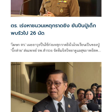
ตร. เร่งหาชนวนเหตุกราดยิง ยันปืนปู่เด็ก
พบรัวไป 26 นัด
'โฆษก ตร.' เผยอาวุธปืนใช้ก่อเหตุกราดยิงในโรงเรียนเป็นของปู่
'บิ๊กต่าย' ส่งแพทย์ รพ.ตำรวจ จัดทีมจิตวิทยาดูแลสุขภาพจิตครู
นักเรียน ผู้ปกครอง