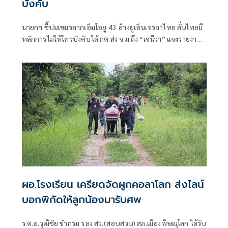
บังคับ
นายกฯ ชี้ปมเขมรลากเอ็มโอยู 43 อ้างยูเอ็นเจรจาไทย ลั่นไทยมี
หลักการไม่ให้ใครบังคับได้ กต.ส่ง จ.ม.ถึง “เจนีวา” แจงรายงาน
“ทอม แอนดรูว์ส” กระทบ "ความเป็นกลาง-เที่ยงธรรม" คณะ
มนตรีสิทธิมนุษยชนฯ “สีหศักดิ์” ซัด “กัมพูชา” ใช้ปมพาดพิง
ไทยโฆษณาชวนเชื่อทางการเมือง
ผอ.โรงเรียน เครียดจัดผูกคอลาโลก ส่งไลน์
บอกพิกัดให้ลูกน้องมารับศพ
ร.ต.อ.วุฒิชัย ขำกรม รอง สว.(สอบสวน) สภ.เมืองพิษณุโลก ได้รับ