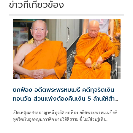
ข่าวที่เกี่ยวข้อง
ยกฟ้อง อดีตพระพรหมเมธี คดีทุจริตเงิน
ทอนวัด ส่วนแพ่งต้องคืนเงิน 5 ล้านให้สำ
นักพุทธฯ
เปิดเหตุผลศาลอาญาคดีทุจริต ยกฟ้อง อดีตพระพรหมเมธี คดี
ทุจริตเงินอุดหนุนการศึกษาปริยัติธรรม ชี้ ไม่มีส่วนรู้เห็น
สนับสนุน จพง.-ฟอกเงินฯ “อดีต ผอ.สำนักพุทธกับพวก แต่รับ
ชดใช้ส่วนเเพ่งสั่งคืนเงิน 5 ล้าน