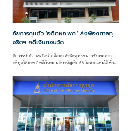
อัยการคุมตัว 'อดีตผอ.พศ.' ส่งฟ้องศาลทุ
จริตฯ คดีเงินทอนวัด
อัยการนำตัว 'นพรัตน์' อดีตผอ.สำนักพุทธฯ ฝากขังศาลอาญา
คดีทุจริตภาค 7 คดีเงินทอนวัดพนัญเชิง-65 วัดชายเเดนใต้ ค้าน
ประกันหวั่นหนีซ้ำ