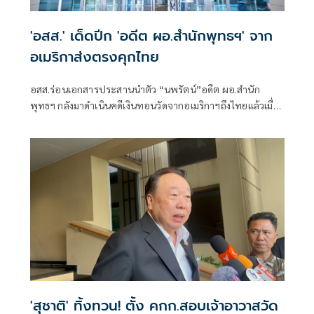
'อสส.' เด็ดปีก 'อดีต ผอ.สำนักพุทธฯ' จาก
อเมริกาส่งตรงคุกไทย
อสส.ร่อนเอกสารประสานนำตัว “นพรัตน์”อดีต ผอ.สำนัก
พุทธฯ กลังมาดำเนินคดีเงินทอนวัดจากอเมริกาฯถึงไทยเเล้วเมื่อ
วาน
'สุชาติ' ทิ้งทวน! ตั้ง คกก.สอบเจ้าอาวาสวัด