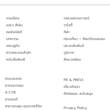
การเมือง
กรองสถานการณ์
เปลว สีเงิน
วาไรตี้
คอลัมนิสต์
กีฬา
บทความ
ท่องเที่ยว – ศิลปวัฒนธรรม
เศรษฐกิจ
ประชาสัมพันธ์
ข่าวพระราชสำนัก
ภูมิภาค
หนังสือพิมพ์
สิ่งแวดล้อม
ต่างประเทศ
PR & PRESS
อาชญากรรม
เกี่ยวกับเรา
X-CITE
ติดต่อและ สนับสนุน
ยานยนต์
สาธารณสุข-คุณภาพชีวิต
Privacy Policy