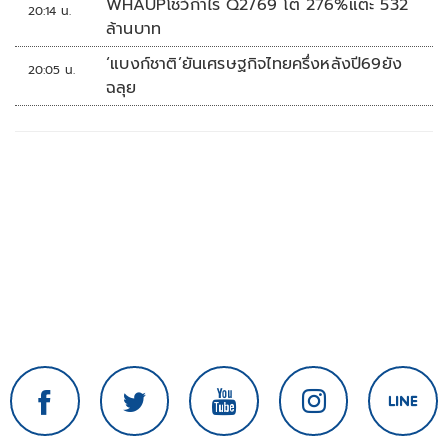
WHAUPโชว์กำไร Q2/69 โต 276%แตะ 532
20:14 น.
ล้านบาท
‘แบงก์ชาติ’ยันเศรษฐกิจไทยครึ่งหลังปี69ยัง
20:05 น.
ฉลุย