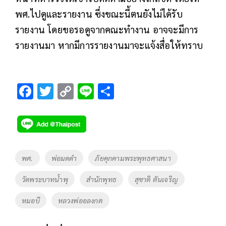
พศ.ไปดูและรายงาน ซึ่งขณะนี้ตนยังไม่ได้รับ
รายงาน โดยขอรอดูจากคณะทำงาน อาจจะมีการ
รายงานมา หากมีการรายงานมาจะแจ้งสื่อให้ทราบ
F
T
C
Li
S
ac
wi
o
n
h
e
tt
p
e
ar
b
er
y
e
o
Li
Tags
พศ.
พ่อมดดำ
ภัยคุกคามพระพุทธศาสนา
o
n
วัดพระบาทน้ำพุ
สำนักพุทธ
สุชาติ ตันเจริญ
k
k
หมอบี
หลวงพ่ออลงกต