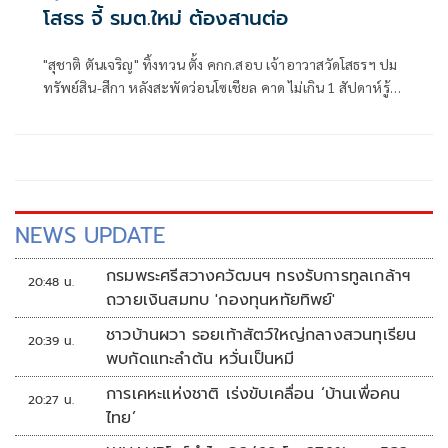
โสธร จี้ รมต.ใหม่ ต้องสานต่อ
"สุชาติ ตันเจริญ" ทิ้งทวน ตั้ง คกก.สอบ​ เจ้าอาวาสวัดโสธรฯ​ ปม​
ทรัพย์สิน​-​สีกา​ หลังสะพัดว่อนโซเชียล​ คาด​ ไม่เกิน​ 1 สัปดาห์รู้
ผล​
NEWS UPDATE
กรมพระศรีสวางควัฒนฯ ทรงรับการทูลเกล้าฯ
20:48 น.
ถวายเงินสมทบ 'กองทุนหทัยทิพย์'
ชาวบ้านผวา รอยเท้าสัตว์ใหญ่กลางสวนทุเรียน
20:39 น.
พบกัดแทะลำต้น หวั่นเป็นหมี
การเคหะแห่งชาติ เร่งขับเคลื่อน ‘บ้านเพื่อคน
20:27 น.
ไทย’