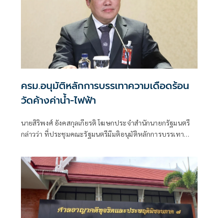
ครม.อนุมัติหลักการบรรเทาความเดือดร้อน
วัดค้างค่าน้ำ-ไฟฟ้า
นายสิริพงศ์ อังคสกุลเกียรติ โฆษกประจำสำนักนายกรัฐมนตรี
กล่าวว่า ที่ประชุมคณะรัฐมนตรีมีมติอนุมัติหลักการบรรเทา
ความเดือดร้อนให้แก่วัดที่ประสบปัญหามีหนี้ค้างชำระค่า
สาธารณูปโภค ดังนี้ 1. ขอความร่วมมือให้การไฟฟ้านครหลวง