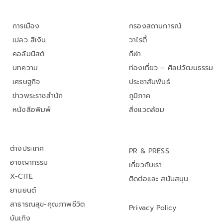
การเมือง
กรองสถานการณ์
เปลว สีเงิน
วาไรตี้
คอลัมนิสต์
กีฬา
บทความ
ท่องเที่ยว – ศิลปวัฒนธรรม
เศรษฐกิจ
ประชาสัมพันธ์
ข่าวพระราชสำนัก
ภูมิภาค
หนังสือพิมพ์
สิ่งแวดล้อม
ต่างประเทศ
PR & PRESS
อาชญากรรม
เกี่ยวกับเรา
X-CITE
ติดต่อและ สนับสนุน
ยานยนต์
สาธารณสุข-คุณภาพชีวิต
Privacy Policy
บันเทิง