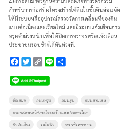
4.ยกระดับมาตรฐานความปลอดภัยทางวิศวกรรม
สำหรับการก่อสร้างโครงสร้างใต้ดินในชั้นดินอ่อน จัด
ให้มีระบบหรืออุปกรณ์ตรวจวัดการเคลื่อนที่ของดิน
แบบต่อเนื่องและเรียลไทม์ และมีระบบแจ้งเตือนการ
ทรุดตัวล่วงหน้า เพื่อให้ปิดการจราจรหรือแจ้งเตือน
ประชาชนรอบข้างได้ทันท่วงที.
F
T
C
Li
S
ac
wi
o
n
h
e
tt
p
e
ar
b
er
y
e
o
Li
Tags
ข้อเสนอ
ถนนทรุด
ถนนยุบ
ถนนสามเสน
o
n
นายกสมาคมวิศวกรโครงสร้างแห่งประเทศไทย
k
k
ปัจจัยเสี่ยง
รถไฟฟ้า
รพ.วชิรพยาบาล