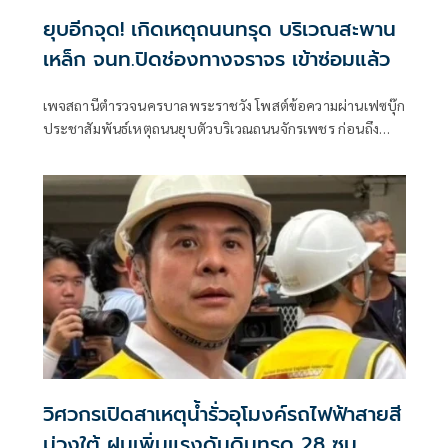
ยุบอีกจุด! เกิดเหตุถนนทรุด บริเวณสะพาน
เหล็ก จนท.ปิดช่องทางจราจร เข้าซ่อมแล้ว
เพจสถานีตำรวจนครบาลพระราชวัง โพสต์ข้อความผ่านเฟซบุ๊ก
ประชาสัมพันธ์เหตุถนนยุบตัวบริเวณถนนจักรเพชร ก่อนถึง
สะพานข้ามเมก้าพลาซ่า (สะพานเหล็ก) เจ้าหน้าที่ตำรวจ
วิศวกรเปิดสาเหตุน้ำรั่วอุโมงค์รถไฟฟ้าสายสี
ม่วงใต้ ฝนเพิ่มแรงดันดินทรุด 28 ซม.