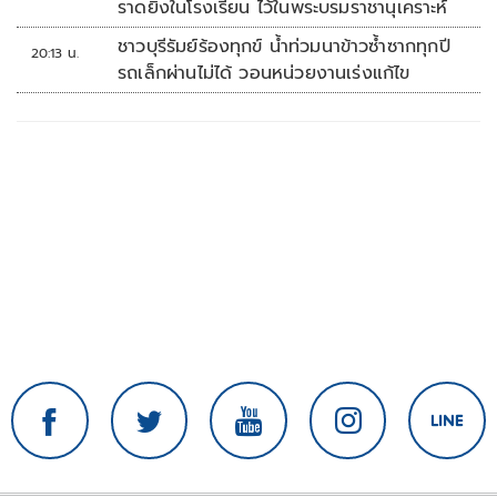
ราดยิงในโรงเรียน ไว้ในพระบรมราชานุเคราะห์
ชาวบุรีรัมย์ร้องทุกข์ น้ำท่วมนาข้าวซ้ำซากทุกปี
20:13 น.
รถเล็กผ่านไม่ได้ วอนหน่วยงานเร่งแก้ไข