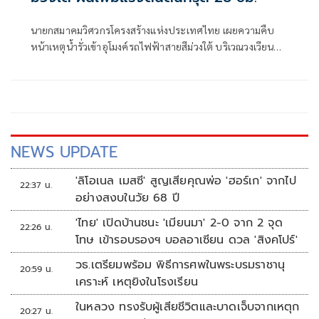
นายกสมาคมวิศวกรโครงสร้างแห่งประเทศไทย เผยความคืบ
หน้าเหตุน้ำรั่วเข้าอุโมงค์รถไฟฟ้าสายสีม่วงใต้ บริเวณวงเวียน
ใหญ่
NEWS UPDATE
'ลิโอเนล เมสซี' สูญเสียคุณพ่อ 'ฮอร์เก' จากไป
22:37 น.
อย่างสงบในวัย 68 ปี
'ไทย' เปิดบ้านชนะ 'เมียนมา' 2-0 จาก 2 จุด
22:26 น.
โทษ เข้ารอบรองฯ บอลอาเซียน ดวล 'สิงคโปร์'
วธ.เตรียมพร้อม พิธีการศพในพระบรมราชานุ
20:59 น.
เคราะห์ เหตุยิงในโรงเรียน
ในหลวง ทรงรับผู้เสียชีวิตและบาดเจ็บจากเหตุก
20:27 น.