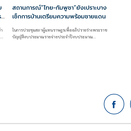
บ
สถานการณ์“ไทย-กัมพูชา”ยังเปราะบาง
ร
เช็กการบ้านเตรียมความพร้อมชายแดน
้า
ในการประชุมสภาผู้แทนราษฎรเพื่ออภิปรายร่างพระราช
บ
บัญญัติงบประมาณรายจ่ายประจำปีงบประมาณ
พ.ศ.2570 "สส.กังฟู" วสวรรธน์ พวงพรศรี