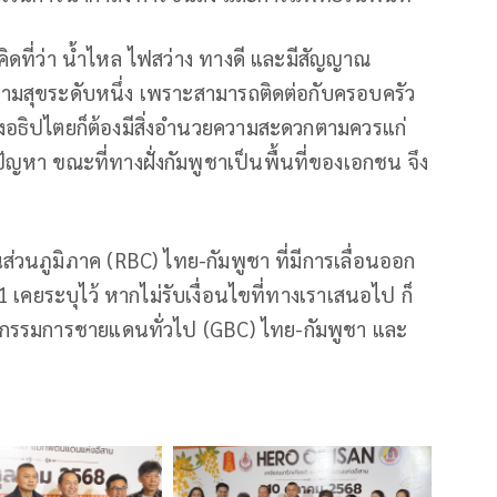
ิดที่ว่า น้ำไหล ไฟสว่าง ทางดี และมีสัญญาณ
ความสุขระดับหนึ่ง เพราะสามารถติดต่อกับครอบครัว
องอธิปไตยก็ต้องมีสิ่งอํานวยความสะดวกตามควรแก่
ัญหา ขณะที่ทางฝั่งกัมพูชาเป็นพื้นที่ของเอกชน จึง
วนภูมิภาค (RBC) ไทย-กัมพูชา ที่มีการเลื่อนออก
 1 เคยระบุไว้ หากไม่รับเงื่อนไขที่ทางเราเสนอไป ก็
ณะกรรมการชายแดนทั่วไป (GBC) ไทย-กัมพูชา และ