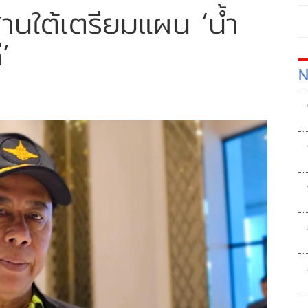
านใต้เตรียมแผน ‘น้ำ
’
N