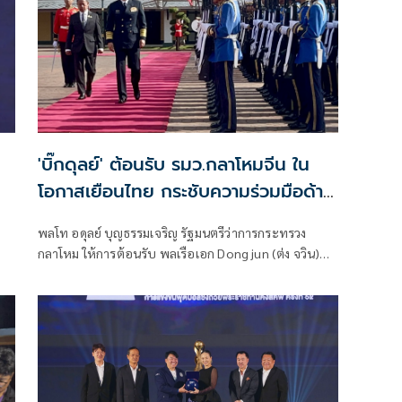
'บิ๊กดุลย์' ต้อนรับ รมว.กลาโหมจีน ใน
โอกาสเยือนไทย กระชับความร่วมมือด้าน
ความมั่นคง
พลโท อดุลย์ บุญธรรมเจริญ รัฐมนตรีว่าการกระทรวง
กลาโหม ให้การต้อนรับ พลเรือเอก Dong jun (ต่ง จวิน)
รัฐมนตรีว่าการกระทรวงกลาโหมสาธารณรัฐประชาชนจีน
และคณะ ในโอกาสเดินทางมาเยือนประเทศไทยอย่างเป็น
ทางการในฐานะแขกของกระทรวงกลาโหม ระหว่างวันที่
23 - 26 กรกฎาคม 2569