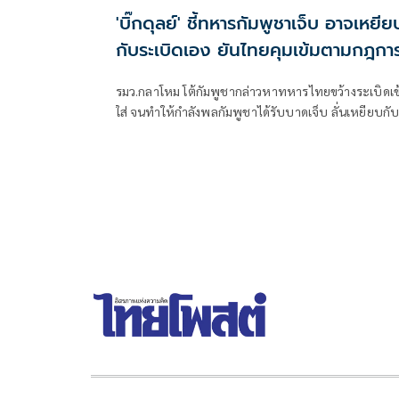
'บิ๊กดุลย์' ชี้ทหารกัมพูชาเจ็บ อาจเหยีย
กับระเบิดเอง ยันไทยคุมเข้มตามกฎกา
ปะทะ-ถ้อยแถลงร่วมฯ
รมว.กลาโหม โต้กัมพูชากล่าวหาทหารไทยขว้างระเบิดเข
ใส่ จนทำให้กำลังพลกัมพูชาได้รับบาดเจ็บ ลั่นเหยียบกั
ระเบิดเอง