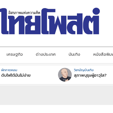
เศรษฐกิจ
ต่างประเทศ
บันเทิง
หนังสือพิม
ผักกาดหอม
วิสามัญบันเทิง
ดับไฟใต้มันไม่ง่าย
สุภาพบุรุษผู้อาวุโส?