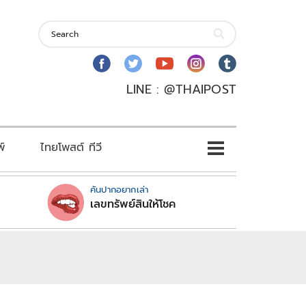
LINE : @THAIPOST
พ์
ไทยโพสต์ ทีวี
คันปากอยากเล่า
เลขทรัพย์สินให้โชค