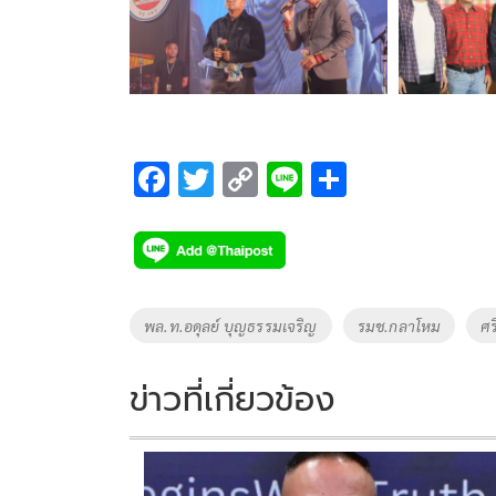
F
T
C
Li
S
ac
wi
o
n
h
e
tt
p
e
ar
b
er
y
e
o
Li
Tags
พล.ท.อดุลย์ บุญธรรมเจริญ
รมช.กลาโหม
ศร
o
n
k
k
ข่าวที่เกี่ยวข้อง