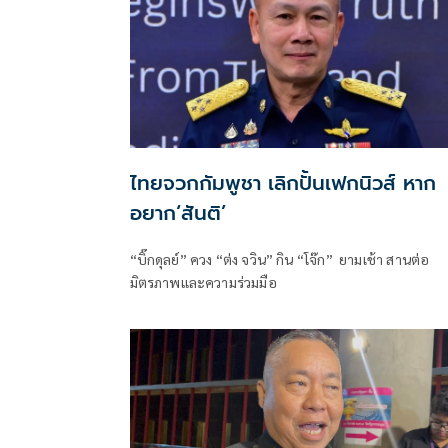
ไทยจวกกัมพูชา เลิกปั้นเฟกนิวส์ หาก
อยาก‘สันติ’
“บิ๊กดุลย์” ควง “ต่ง จวิน” กิน “โจ๊ก” ยามเช้า สานต่อ
มิตรภาพและความร่วมมือ