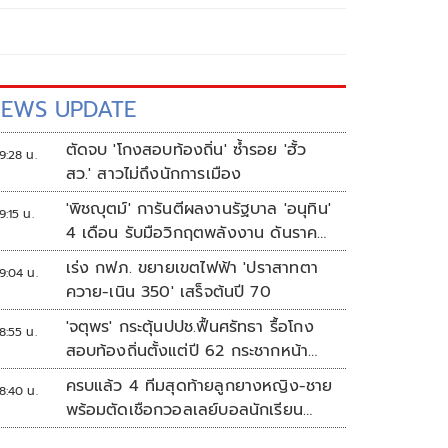
EWS UPDATE
ตัดจบ 'โกงสอบท้องถิ่น' ซ้ำรอย 'ฮั้ว
9:28 น.
สว.' สาวไม่ถึงนักการเมือง
'พิชญุตม์' การันตีผลงานรัฐบาล 'อนุทิน'
9:15 น.
4 เดือน รับมือวิกฤตพลังงาน ดันราคา
ข้าว-ยาง-ปาล์ม พุ่งต่อเนื่อง พร้อมอัด
เร่ง กฟภ. ขยายเขตไฟฟ้า 'ปราสาทตา
9:04 น.
มาตรการช่วยลดต้นทุน-ขยายตลาดโลก
ควาย-เนิน 350' เสร็จต้นปี 70
'จตุพร' กระตุ้นปปช.ฟื้นศรัทธา รื้อโกง
8:55 น.
สอบท้องถิ่นตั้งแต่ปี 62 กระชากหน้า
ลงโทษให้เข็ดหลาบ
ครบแล้ว 4 ทีมสุดท้ายลูกยางหญิง-ชาย
8:40 น.
พร้อมตัดเชือกวอลเลย์บอลนักเรียน
แชมป์กีฬา '7HD 2026'