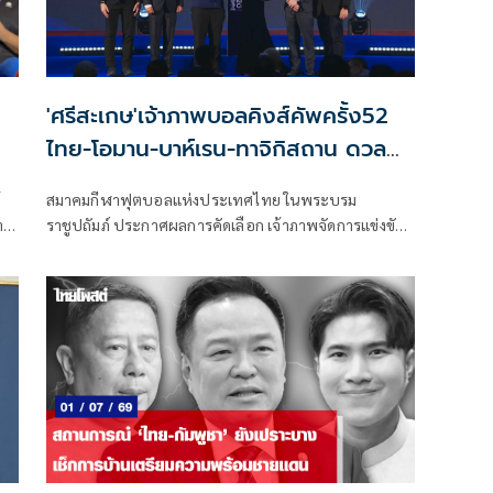
'ศรีสะเกษ'เจ้าภาพบอลคิงส์คัพครั้ง52
ไทย-โอมาน-บาห์เรน-ทาจิกิสถาน ดวล
แข้ง9-17พ.ย.นี้
สมาคมกีฬาฟุตบอลแห่งประเทศไทย ในพระบรม
าง
ราชูปถัมภ์ ประกาศผลการคัดเลือก เจ้าภาพจัดการแข่งขัน
ฟุตบอลคิงส์คัพ ครั้งที่ 52 ในงาน FA Thailand Awards
2025/26 ผลปรากฎว่าสิทธิ์ตกเป็นของ จังหวัดศรีสะเกษ ณ
สนามกีฬาเกาะกลางน้ำ การกีฬาแห่งประเทศไทย (เกาะ
กลางน้ำ สเตเดียม) ความจุ 12,000 ที่นั่ง จากการพิจารณา
ของคณะกรรมการที่ สมาคมฯ ตั้งขึ้น