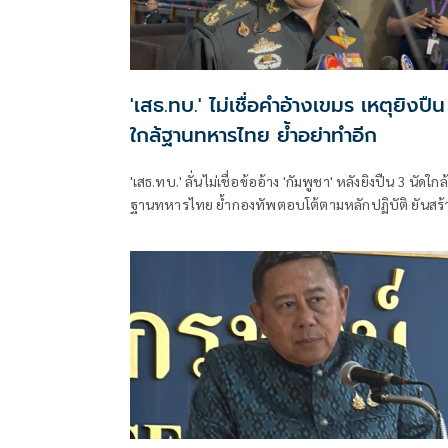
'เสธ.ทบ.' ไม่เชื่อคำอ้างเขมร เหตุยิงปืน
ใกล้ฐานทหารไทย ย้ำอย่าทำอีก
'เสธ.ทบ.' ลั่นไม่เชื่อข้ออ้าง 'กัมพูชา' หลังยิงปืน 3 นัดใกล้
ฐานทหารไทย ย้ำกองทัพตอบโต้ตามหลักปฏิบัติ ยันสร้
แน่อ่างเก็บน้ำ 'ห้วยตามาเรีย' ไม่ว่าจะใช้งบไหน ขอแค่
สร้างประโยชน์ให้ประเทศชาติ