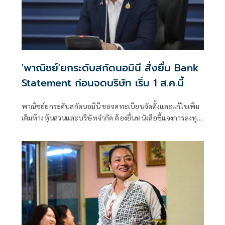
'พาณิชย์'ยกระดับสกัดนอมินี สั่งยื่น Bank
Statement ก่อนจดบริษัท เริ่ม 1 ส.ค.นี้
พาณิชย์ยกระดับสกัดนอมินี ขอจดทะเบียนจัดตั้งและแก้ไขเพิ่ม
เติมห้างหุ้นส่วนและบริษัทจำกัด ต้องยื่นหนังสือชี้แจงการลงทุน
Bank Statement มีผลบังคับใช้ตั้งแต่ 1 ส.ค.69 เป็นต้นไป