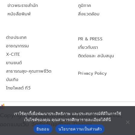
ข่าวพระราชสำนัก
ภูมิภาค
หนังสือพิมพ์
สิ่งแวดล้อม
ต่างประเทศ
PR & PRESS
อาชญากรรม
เกี่ยวกับเรา
X-CITE
ติดต่อและ สนับสนุน
ยานยนต์
สาธารณสุข-คุณภาพชีวิต
Privacy Policy
บันเทิง
ไทยโพสต์ ทีวี
Copyright© thaipost.net, All rights reserved.,
เราใช้คุกกี้เพื่อพัฒนาประสิทธิภาพ และประสบการณ์ที่ดีในการใช้
เว็บไซต์ของคุณ คุณสามารถศึกษารายละเอียดได้ที่นี่
ออกแบบเว็บ จัดทำเว็บไซต์โดย iDesign
ยินยอม
นโยบายความเป็นส่วนตัว