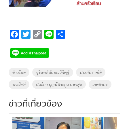
F
T
C
Li
S
ac
wi
o
n
h
e
tt
p
e
ar
b
er
y
e
o
Li
Tags
ข้าวโพด
จุรินทร์ ลักษณวิศิษฏ์
ประกันรายได้
o
n
พาณิชย์
มัลลิกา บุญมีตระกูล มหาสุข
เกษตรกร
k
k
ข่าวที่เกี่ยวข้อง