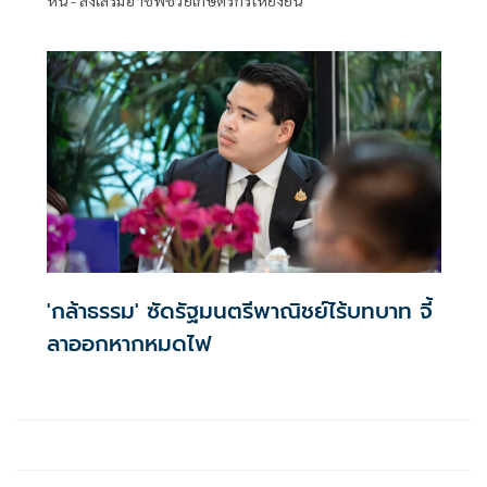
'กล้าธรรม' ซัดรัฐมนตรีพาณิชย์ไร้บทบาท จี้
ลาออกหากหมดไฟ