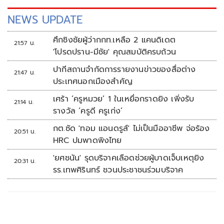
NEWS UPDATE
ศึกชิงชัยผู้ว่ากกท.เหลือ 2 แคนดิเดต
21:57 น.
'โปรดปราน-มีชัย' คุณสมบัติครบถ้วน
ปากีสถานจำกัดการรายงานข่าวของสื่อต่าง
21:47 น.
ประเทศนอกเมืองสำคัญ
เศร้า ‘ครูหมวย’ 1 ในเหยื่อกราดยิง เพิ่งรับ
21:14 น.
รางวัล ‘ครูดี ครูเก่ง’
กต.ซัด 'ทอม แอนดรูส์' ไม่เป็นมืออาชีพ จ่อร้อง
20:51 น.
HRC ปมพาดพิงไทย
'ยศชนัน' รุดบริจาคเลือดช่วยผู้บาดเจ็บเหตุยิง
20:31 น.
รร.เทพศิรินทร์ ชวนประชาชนร่วมบริจาค