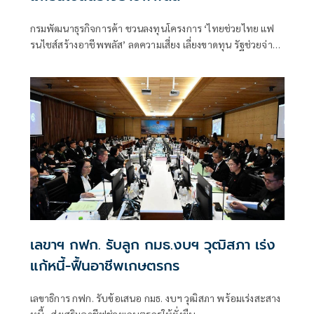
กรมพัฒนาธุรกิจการค้า ชวนลงทุนโครงการ ‘ไทยช่วยไทย แฟ
รนไชส์สร้างอาชีพพลัส’ ลดความเสี่ยง เลี่ยงขาดทุน รัฐช่วยจ่าย
50% พร้อมหาทำเลขายให้และฟรีค่าเช่า 6 เดือน
เลขาฯ กฟก. รับลูก กมธ.งบฯ วุฒิสภา เร่ง
แก้หนี้-ฟื้นอาชีพเกษตรกร
เลขาธิการ กฟก. รับข้อเสนอ กมธ. งบฯ วุฒิสภา พร้อมเร่งสะสาง
หนี้ - ส่งเสริมอาชีฟช่วยเกษตรกรให้ยั่งยืน