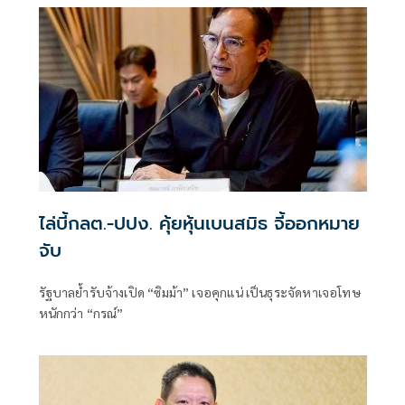
ไล่บี้กลต.-ปปง. คุ้ยหุ้นเบนสมิธ จี้ออกหมาย
จับ
รัฐบาลย้ำรับจ้างเปิด “ซิมม้า” เจอคุกแน่ เป็นธุระจัดหาเจอโทษ
หนักกว่า “กรณ์”