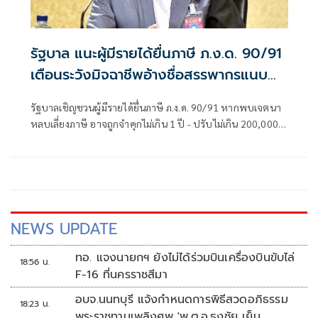
รัฐบาล แนะผู้มีรายได้ยื่นภาษี ภ.ง.ด. 90/91
เตือนระวังมิจฉาชีพอ้างชื่อสรรพากรแนบ
ลิงค์ล้วงข้อมูล
รัฐบาลเชิญชวนผู้มีรายได้ยื่นภาษี ภ.ง.ด. 90/91 หากพบเจตนา
หลบเลี่ยงภาษี อาจถูกจำคุกไม่เกิน 1 ปี - ปรับไม่เกิน 200,000
บาท หรือทั้งจำทั้งปรับ เตือนระวังมิจฯ แอบอ้าง สรรพากร
แนบลิงค์ล้วงข้อมูล
NEWS UPDATE
ทอ. แจงนายกฯ ยังไม่ได้ร่วมบินเครื่องบินขับไล่
18:56 น.
F-16 ที่นครราชสีมา
อบจ.นนทบุรี แจ้งกำหนดการพิธีสวดอภิธรรม
18:23 น.
พระราชทานเพลิงศพ 'พ.ต.อ.ธงชัย เย็น