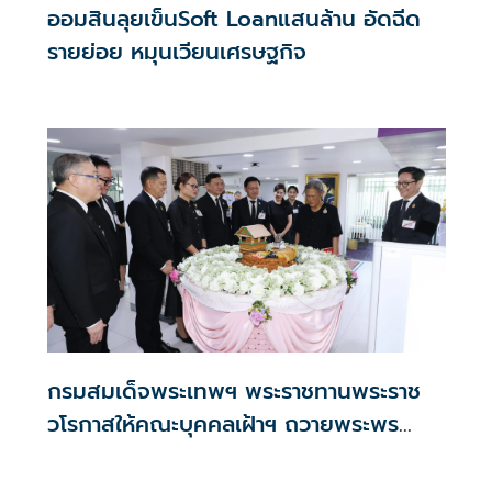
ออมสินลุยเข็นSoft Loanแสนล้าน อัดฉีด
รายย่อย หมุนเวียนเศรษฐกิจ
กรมสมเด็จพระเทพฯ พระราชทานพระราช
วโรกาสให้คณะบุคคลเฝ้าฯ ถวายพระพร
ชัยมงคล