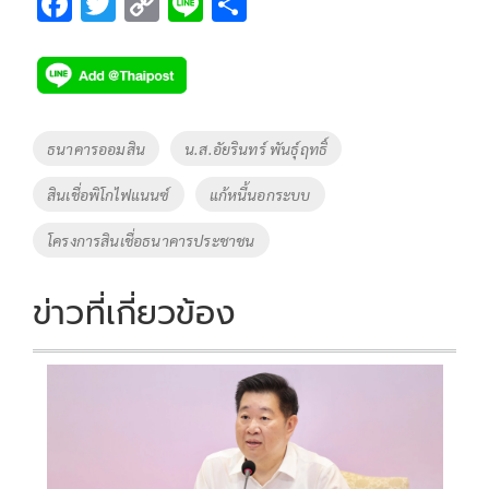
F
T
C
Li
S
ac
wi
o
n
h
e
tt
p
e
ar
b
er
y
e
o
Li
Tags
ธนาคารออมสิน
น.ส.อัยรินทร์ พันธุ์ฤทธิ์
o
n
สินเชื่อพิโกไฟแนนซ์
แก้หนี้นอกระบบ
k
k
โครงการสินเชื่อธนาคารประชาชน
ข่าวที่เกี่ยวข้อง