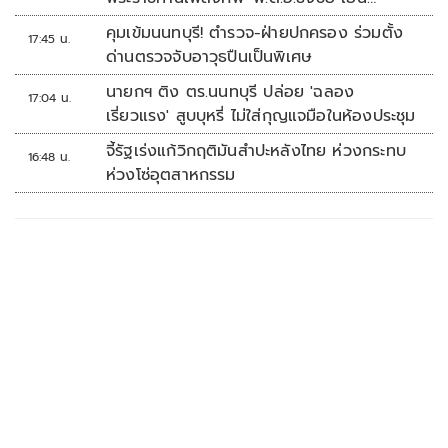
ประเสริฐ'
คุมเข้มนนทบุรี! ตำรวจ-ฝ่ายปกครอง ร่วมตั้ง
17:45 น.
ด่านตรวจจับอาวุธปืนเป็นพิเศษ
นายกฯ ติง ตร.นนทบุรี ปล่อย 'ฉลอง
17:04 น.
เรี่ยวแรง' สูบบุหรี่ ไม่ใส่กุญแจมือในห้องประชุม
จี้รัฐเร่งแก้วิกฤติมันสำปะหลังไทย ห่วงกระทบ
16:48 น.
ห่วงโซ่อุตสาหกรรม