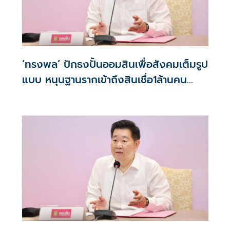
‘ทรงพล’ ปักธงปั้นออมสินเพื่อสังคมเต็มรูป
แบบ หนุนฐานรากเข้าถึงสินเชื่อ1ล้านคน
ดันSoft Loanพลังงาน