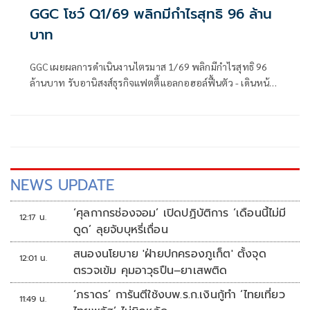
GGC โชว์ Q1/69 พลิกมีกำไรสุทธิ 96 ล้าน
บาท
GGC เผยผลการดำเนินงานไตรมาส 1/69 พลิกมีกำไรสุทธิ 96
ล้านบาท รับอานิสงส์ธุรกิจแฟตตี้แอลกอฮอล์ฟื้นตัว - เดินหน้า
ตอกย้ำความเป็นผู้นำเคมีสีเขียวระดับสากล
NEWS UPDATE
‘ศุลกากรช่องจอม’ เปิดปฏิบัติการ ‘เดือนนี้ไม่มี
12:17 น.
ดูด’ ลุยจับบุหรี่เถื่อน
สนองนโยบาย 'ฝ่ายปกครองภูเก็ต' ตั้งจุด
12:01 น.
ตรวจเข้ม คุมอาวุธปืน–ยาเสพติด
‘ภราดร’ การันตีใช้งบพ.ร.ก.เงินกู้ทำ ‘ไทยเที่ยว
11:49 น.