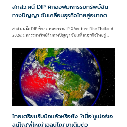
สกสว.ผนึ DIP คิกออฟมหกรรมทรัพย์สิน
ทางปัญญา ขับเคลื่อนธุรกิจไทยสู่อนาคต
สกสว. ผนึก DIP คิกออฟมหกรรม IP X Venture Rise Thailand
2026: มหกรรมทรัพย์สินทางปัญญา ขับเคลื่อนธุรกิจไทยสู่
อนาคต” สร้างระบบนิเวศเชื่อมทรัพย์สินทางปัญญาผ่าน
กองทุน ววน. เพิ่มคุณค่างานวิจัยไทย
ไทยเตรียมรับมือแล้วหรือยัง ?เมื่อ'ซูเปอร์เอ
ลนีโญ'พี่ใหญ่'เอลนีโญ'มาเต็มตัว