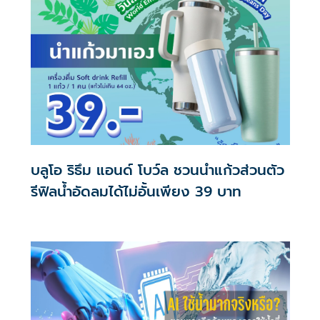
บลูโอ ริธึม แอนด์ โบว์ล ชวนนำแก้วส่วนตัว
รีฟิลน้ำอัดลมได้ไม่อั้นเพียง 39 บาท