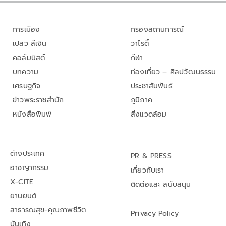
การเมือง
กรองสถานการณ์
เปลว สีเงิน
วาไรตี้
คอลัมนิสต์
กีฬา
บทความ
ท่องเที่ยว – ศิลปวัฒนธรรม
เศรษฐกิจ
ประชาสัมพันธ์
ข่าวพระราชสำนัก
ภูมิภาค
หนังสือพิมพ์
สิ่งแวดล้อม
ต่างประเทศ
PR & PRESS
อาชญากรรม
เกี่ยวกับเรา
X-CITE
ติดต่อและ สนับสนุน
ยานยนต์
สาธารณสุข-คุณภาพชีวิต
Privacy Policy
บันเทิง