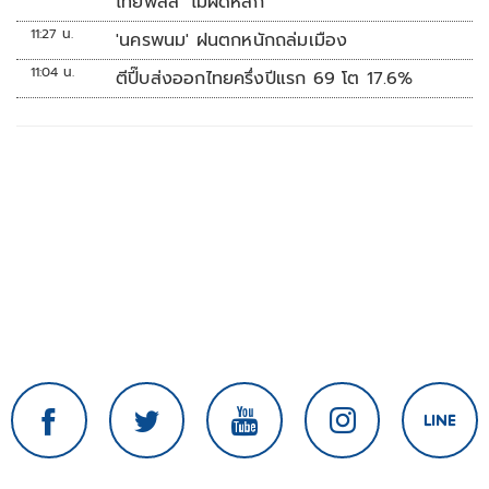
ไทยพลัส’ ไม่ผิดหลัก
11:27 น.
'นครพนม' ฝนตกหนักถล่มเมือง
11:04 น.
ตีปี๊บส่งออกไทยครึ่งปีแรก 69 โต 17.6%