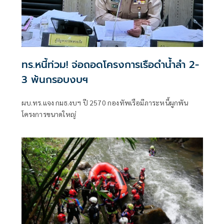
ทร.หนี้ท่วม! จ่อถอดโครงการเรือดำน้ำลำ 2-
3 พ้นกรอบงบฯ
ผบ.ทร.แจง กมธ.งบฯ ปี 2570 กองทัพเรือมีภาระหนี้ผูกพัน
โครงการขนาดใหญ่