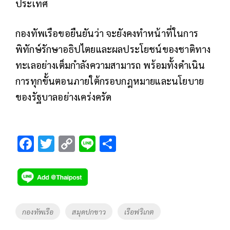
ประเทศ
กองทัพเรือขอยืนยันว่า จะยังคงทำหน้าที่ในการ
พิทักษ์รักษาอธิปไตยและผลประโยชน์ของชาติทาง
ทะเลอย่างเต็มกำลังความสามารถ พร้อมทั้งดำเนิน
การทุกขั้นตอนภายใต้กรอบกฎหมายและนโยบาย
ของรัฐบาลอย่างเคร่งครัด
F
T
C
Li
S
ac
wi
o
n
h
e
tt
p
e
ar
b
er
y
e
o
Li
Tags
กองทัพเรือ
สมุดปกขาว
เรือฟริเกต
o
n