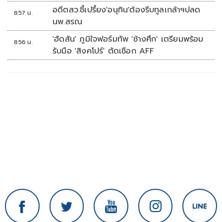
อดีตสว.ชี้เปรี้ยง'อนุทิน'ต้องรีบทูลเกล้าฯปลด
8:57 น.
นพ.สรณ
'ฮัดสัน' ภูมิใจฟอร์มทัพ 'ช้างศึก' เตรียมพร้อม
8:56 น.
รับมือ 'สิงคโปร์' ตัดเชือก AFF