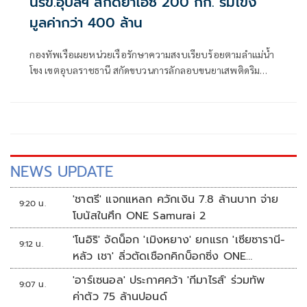
นรข.อุบลฯ สกัดยาไอซ์ 200 กก. ริมโขง
มูลค่ากว่า 400 ล้าน
กองทัพเรือเผยหน่วยเรือรักษาความสงบเรียบร้อยตามลำแม่น้ำ
โขง เขตอุบลราชธานี สกัดขบวนการลักลอบขนยาเสพติดริม
แม่น้ำโข
NEWS UPDATE
'ชาตรี' แจกแหลก ควักเงิน 7.8 ล้านบาท จ่าย
9:20 น.
โบนัสในศึก ONE Samurai 2
'โนอิริ' จัดน็อก 'เมิงหยาง' ยกแรก 'เซียซารานี-
9:12 น.
หลัว เชา' ลิ่วตัดเชือกคิกบ็อกซิ่ง ONE
Samurai 2
'อาร์เซนอล' ประกาศคว้า 'กีมาไรส์' ร่วมทัพ
9:07 น.
ค่าตัว 75 ล้านปอนด์