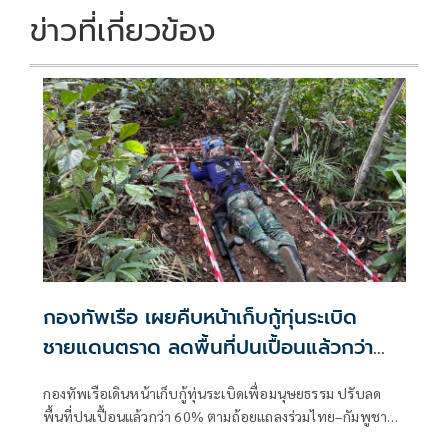
k
k
ข่าวที่เกี่ยวข้อง
กองทัพเรือ เผยคืบหน้าเก็บกู้ทุ่นระเบิด
ชายแดนตราด ลดพื้นที่ปนเปื้อนแล้วกว่า
60%
กองทัพเรือเดินหน้าเก็บกู้ทุ่นระเบิดเพื่อมนุษยธรรม ปรับลด
พื้นที่ปนเปื้อนแล้วกว่า 60% ตามถ้อยแถลงร่วมไทย–กัมพูชา
ส่วนพื้นที่เก็บกู้ร่วมยังไม่มีความคืบหน้า