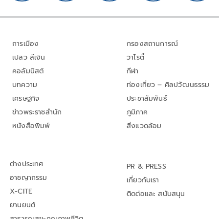
การเมือง
กรองสถานการณ์
เปลว สีเงิน
วาไรตี้
คอลัมนิสต์
กีฬา
บทความ
ท่องเที่ยว – ศิลปวัฒนธรรม
เศรษฐกิจ
ประชาสัมพันธ์
ข่าวพระราชสำนัก
ภูมิภาค
หนังสือพิมพ์
สิ่งแวดล้อม
ต่างประเทศ
PR & PRESS
อาชญากรรม
เกี่ยวกับเรา
X-CITE
ติดต่อและ สนับสนุน
ยานยนต์
สาธารณสุข-คุณภาพชีวิต