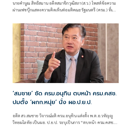
นายคำนูณ สิทธิสมาน อดีตสมาชิกวุฒิสภา(ส.ว.) โพสต์ข้อความ
ผ่านเฟซบุ๊กแสดงความคิดเห็นต่อมติคณะรัฐมนตรี (ครม.) ที่เห็น
ชอบแต่งตั้ง พ.ต.อ.วทัญญู วิทยผโลทัย เป็นผู้อำนวยการ
สำนักงานขับเคลื่อนการปฏิรูปประเทศ
‘สมชาย’ ซัด ครม.อนุทิน ตบหน้า ครม.คสช.
ปมตั้ง ‘ผกก.หนุ่ย’ นั่ง ผอ.ป.ย.ป.
อดีต สว.สมชาย วิจารณ์มติ ครม.อนุทิน แต่งตั้ง พ.ต.อ.วทัญญู
วิทยผโลทัย เป็นผอ. ป.ย.ป. ระบุเป็นการ “ตบหน้า ครม.คสช.”
พร้อมตั้งคำถามต่อแนวทางการปฏิรูปประเทศและยุทธศาสตร์