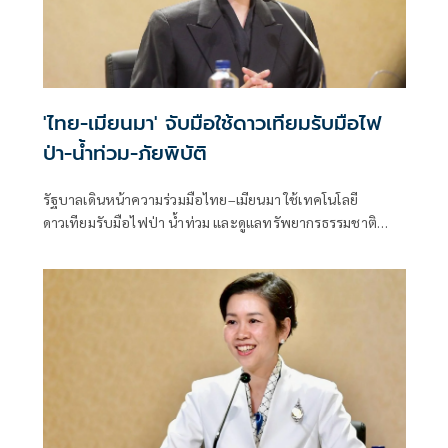
'ไทย-เมียนมา' จับมือใช้ดาวเทียมรับมือไฟ
ป่า-น้ำท่วม-ภัยพิบัติ
รัฐบาลเดินหน้าความร่วมมือไทย–เมียนมา ใช้เทคโนโลยี
ดาวเทียมรับมือไฟป่า น้ำท่วม และดูแลทรัพยากรธรรมชาติ
ชายแดน ยกระดับการจัดการภัยพิบัติและสิ่งแวดล้อมร่วมกัน