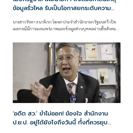
ข้อมูลรั่วไหล รับเป็นโอกาสยกระดับความ
มั่นคงปลอดภัยข้อมูลภาครัฐทั้งระบบ
นางสาวรัชดา ธนาดิเรก โฆษกประจำสำนักนายกรัฐมนตรี เปิด
เผยกรณีมีการเผยแพร่ภาพและข้อมูลส่วนบุคคลผ่านสื่อสังคม
ออนไลน์นั้น นายอนุทิน ชาญวีรกูล นายกรัฐมนตรี สั่งการทุก
หน่วยงานที่เกี่ยวข้องเร่งตรวจสอบข้อเท็จจริง พร้อมตั้งคณะ
กรรมการสอบสวนภายใน ห
'อดีต สว.' ขำไม่ออก! ข้องใจ สำนักงาน
ป.ย.ป. อยู่ได้ยังไงถึงวันนี้ ทั้งที่ควรยุบ
ตั้งแต่ปี 66