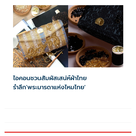
ชาติ
ไอคอนชวนสัมผัสเสน่ห์ผ้าไทย
รำลึก'พระมารดาแห่งไหมไทย'