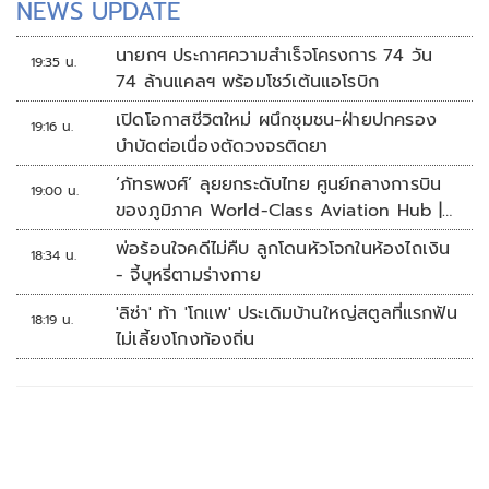
NEWS UPDATE
นายกฯ ประกาศความสำเร็จโครงการ 74 วัน
19:35 น.
74 ล้านแคลฯ พร้อมโชว์เต้นแอโรบิก
เปิดโอกาสชีวิตใหม่ ผนึกชุมชน-ฝ่ายปกครอง
19:16 น.
บำบัดต่อเนื่องตัดวงจรติดยา
‘ภัทรพงศ์’ ลุยยกระดับไทย ศูนย์กลางการบิน
19:00 น.
ของภูมิภาค World-Class Aviation Hub |
ห้องข่าวไทยโพสต์สุดสัปดาห์
พ่อร้อนใจคดีไม่คืบ ลูกโดนหัวโจกในห้องไถเงิน
18:34 น.
- จี้บุหรี่ตามร่างกาย
'ลิซ่า' ท้า 'โกแพ' ประเดิมบ้านใหญ่สตูลที่แรกฟัน
18:19 น.
ไม่เลี้ยงโกงท้องถิ่น