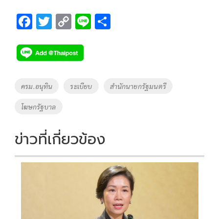
F
T
C
Li
S
ac
wi
o
n
h
e
tt
p
e
ar
b
er
y
e
o
Li
Tags
ครม.อนุทิน
ระเบียบ
สำนักนายกรัฐมนตรี
o
n
โฆษกรัฐบาล
k
k
ข่าวที่เกี่ยวข้อง