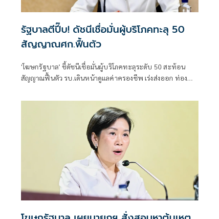
รัฐบาลตีปี๊บ! ดัชนีเชื่อมั่นผู้บริโภคทะลุ 50
สัญญาณศก.ฟื้นตัว
'โฆษกรัฐบาล' ชี้ดัชนีเชื่อมั่นผู้บริโภคทะลุระดับ 50 สะท้อน
สัญญาณฟื้นตัว รบ.เดินหน้าดูแลค่าครองชีพ เร่งส่งออก ท่อง
เที่ยว และการลงทุนต่อเนื่อง
โฆษกรัฐบาล เผยนายกฯ สั่งสอบหาต้นเหตุ