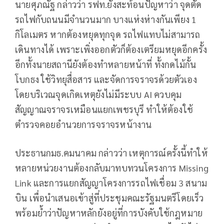
นายศุภณัฐ กล่าวว่า รฟท.ยังสะท้อนปัญหาว่า จุดตัด
รถไฟกับถนนมีจำนวนมาก บางแห่งห่างกันเพียง 1
กิโลเมตร หากต้องหยุดทุกจุด รถไฟแทบไม่สามารถ
เดินทางได้ เพราะเพิ่งออกตัวก็ต้องเตรียมหยุดอีกครั้ง
อีกทั้งนายสถานียังต้องทำหลายหน้าที่ ทั้งกดไม้กั้น
โบกธง ใช้วิทยุสื่อสาร และจัดการจราจรด้วยตัวเอง
โดยบริเวณจุดเกิดเหตุยังไม่มีระบบ AI ควบคุม
สัญญาณจราจรเหมือนแยกเพชรบุรี ทำให้ต้องใช้
ตำรวจคอยอำนวยการจราจรหน้างาน
ประธานกมธ.คมนาคม กล่าวว่า เหตุการณ์ครั้งนี้ทำให้
หลายหน่วยงานต้องกลับมาทบทวนโครงการ Missing
Link และการแยกสัญญาโครงการรถไฟเชื่อม 3 สนาม
บิน เพื่อนำเสนอเข้าสู่ที่ประชุมคณะรัฐมนตรีโดยเร็ว
พร้อมย้ำว่าปัญหาหลักยังอยู่ที่การบังคับใช้กฎหมาย