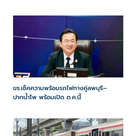
ขร.เช็คความพร้อมรถไฟทางคู่ลพบุรี–
ปากน้ำโพ พร้อมเปิด ต.ค.นี้