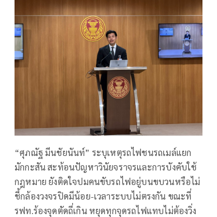
“ศุภณัฐ มีนชัยนันท์” ระบุเหตุรถไฟชนรถเมล์แยก
มักกะสัน สะท้อนปัญหาวินัยจราจรและการบังคับใช้
กฎหมาย ยังติดใจปมคนขับรถไฟอยู่บนขบวนหรือไม่
ชี้กล้องวงจรปิดมีน้อย-เวลาระบบไม่ตรงกัน ขณะที่
รฟท.ร้องจุดตัดถี่เกิน หยุดทุกจุดรถไฟแทบไม่ต้องวิ่ง