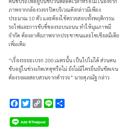
คนขับรถไฟอยู่บนขบวนตลอดเวลาหรือไม่ เนื่องจาก
ภาพจากกล้องวงจรปิดบริเวณดังกล่าวมีเพียง
ประมาณ 10 ตัว และต้องใช้ตรวจสอบทั้งพฤติกรรม
รถไฟและการขับขี่ของรถบนถนน ทำให้มุมภาพมี
จำกัด ต้องอาศัยภาพจากประชาชนและโซเชียลมีเดีย
เพิ่มเติม
“เรื่องระยะเบรก 200 เมตรนั้น เป็นไปไม่ได้ ส่วนคน
ขับอยู่ในช่วงเกิดเหตุหรือไม่ ยังไม่มีใครยืนยันชัดเจน
ต้องรอผลสอบสวนจากตำรวจ” นายศุภณัฐ กล่าว
F
T
C
Li
S
ac
wi
o
n
h
e
tt
p
e
ar