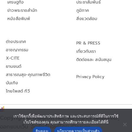
เศรษฐกิจ
ประชาสัมพันธ์
ข่าวพระราชสำนัก
ภูมิภาค
หนังสือพิมพ์
สิ่งแวดล้อม
ต่างประเทศ
PR & PRESS
อาชญากรรม
เกี่ยวกับเรา
X-CITE
ติดต่อและ สนับสนุน
ยานยนต์
สาธารณสุข-คุณภาพชีวิต
Privacy Policy
บันเทิง
ไทยโพสต์ ทีวี
Copyright© thaipost.net, All rights reserved.,
เราใช้คุกกี้เพื่อพัฒนาประสิทธิภาพ และประสบการณ์ที่ดีในการใช้
เว็บไซต์ของคุณ คุณสามารถศึกษารายละเอียดได้ที่นี่
ออกแบบเว็บ จัดทำเว็บไซต์โดย iDesign
ยินยอม
นโยบายความเป็นส่วนตัว