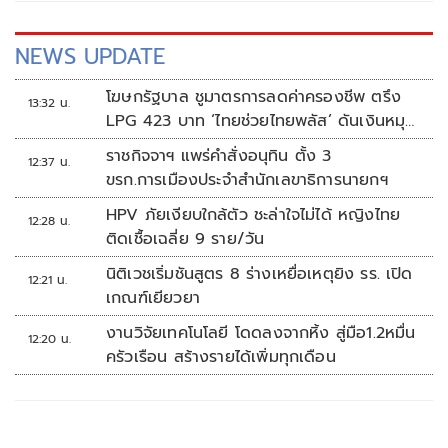
NEWS UPDATE
โฆษกรัฐบาล ชูมาตรการลดค่าครองชีพ ตรึง
13:32 น.
LPG 423 บาท ‘ไทยช่วยไทยพลัส’ ดันเงินหมุน
แสนล้าน
ราชกิจจาฯ แพร่คำสั่งอนุทิน ตั้ง 3
12:37 น.
ขรก.การเมืองประจำสำนักเลขาธิการนายกฯ
HPV ภัยเงียบใกล้ตัว ชะล่าใจไม่ได้ หญิงไทย
12:28 น.
ติดเชื้อเฉลี่ย 9 ราย/วัน
นิติเวชเริ่มชันสูตร 8 ร่างเหยื่อเหตุยิง รร. เปิด
12:21 น.
เกณฑ์เยียวยา
งานวิจัยเทคโนโลยี โดดลงจากหิ้ง สู่มือ1.2หมื่น
12:20 น.
ครัวเรือน สร้างรายได้เพิ่มทุกเดือน