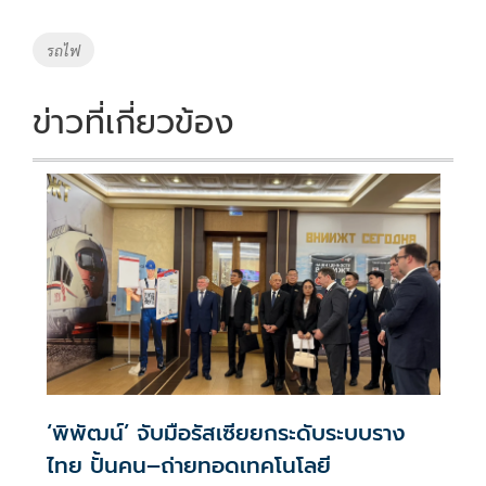
b
er
y
e
o
Li
Tags
รถไฟ
o
n
k
k
ข่าวที่เกี่ยวข้อง
‘พิพัฒน์’ จับมือรัสเซียยกระดับระบบราง
ไทย ปั้นคน–ถ่ายทอดเทคโนโลยี