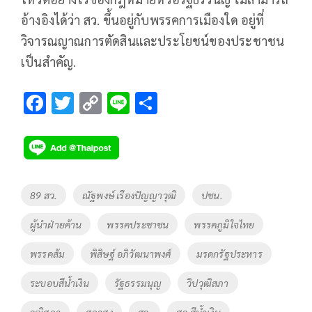
อ้างอิงได้ว่า สว. ขึ้นอยู่กับพรรคการเมืองใด อยู่ที่
วิจารณญาณการตัดสินและประโยชน์ของประชาชน
เป็นสำคัญ.
F
T
C
Li
S
ac
wi
o
n
h
e
tt
p
e
ar
b
er
y
e
o
Li
Tags
89 สว.
ณัฐพงษ์ เรืองปัญญาวุฒิ
ปชน.
o
n
ผู้นำฝ่ายค้าน
พรรคประชาชน
พรรคภูมิใจไทย
k
k
พรรคส้ม
พิสิษฐ์ อภิวัฒนาพงศ์
มรดกรัฐประหาร
ระบอบสีน้ำเงิน
รัฐธรรมนุญ
วิปวุฒิสภา
วุฒิสภา
สภาสูง
สว.
สว.สีน้ำเงิน