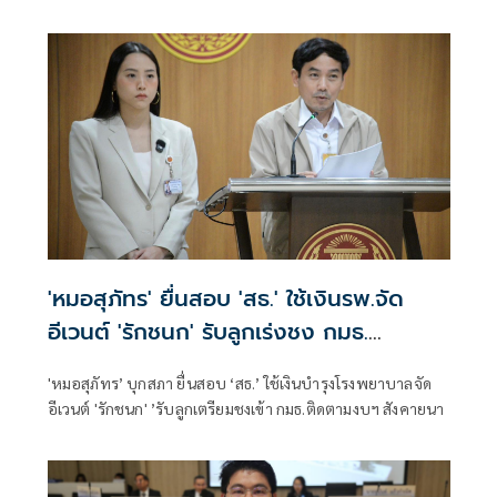
ของดเผยแพร่ความรุนแรง
'หมอสุภัทร' ยื่นสอบ 'สธ.' ใช้เงินรพ.จัด
อีเวนต์ 'รักชนก' รับลูกเร่งชง กมธ.
สังคายนา
'หมอสุภัทร’ บุกสภา ยื่นสอบ ‘สธ.’ ใช้เงินบำรุงโรงพยาบาลจัด
อีเวนต์ 'รักชนก' ’รับลูกเตรียมชงเข้า กมธ.ติดตามงบฯ สังคายนา