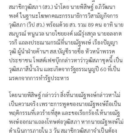
สมาชิกวุฒิสภา (สว.) นำโดย นายพิสิษฐ์ อภิวัฒนา
พงศ์ ในฐานะโฆษกคณะกรรมาธิการวิสามัญกิจการ
วุฒิสภา (วิป สว.) พร้อมด้วย สว. รวม 89 คน อาทิ นาย
สมบูรณ์ หนูนวล นายไชยยงค์ มณีรุ่งสกุล นายอลงกต
วรกี แถลงประณามกรณีที่นายณัฐพงษ์ เรืองปัญญา
วุฒิ ผู้นำฝ่ายค้านฯ สส.บัญชีรายชื่อ หัวหน้าพรรค
ประชาชน โพสต์เฟซบุ๊กกล่าวหาว่าวุฒิสภาชุดนี้ เป็น
วุฒิสภาสีน้ำเงิน และเกิดจากรัฐธรรมนูญปี 60 ที่เป็น
มรดกจากการทำรัฐประหาร
โดยนายพิสิษฐ์ กล่าวว่า สิ่งที่นายณัฐพงษ์กล่าวหาไม่
เป็นความจริง เพราะการพูดของนายณัฐพงษ์ถือเป็น
พฤติกรรมที่เลวร้ายที่สุด และขอเรียกร้องให้นายณัฐ
พงษ์ออกมาแถลงโทษต่อวุฒิสภา หากนายณัฐพงษ์ไม่
ดำเนินการภายใน 3 วัน สมาชิกวุฒิสภาจำเป็นต้อง