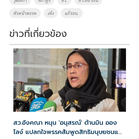
หัวหน้าพรรค
เท้ง
แก้รธน.
ข่าวที่เกี่ยวข้อง
สว.อังคณา หนุน 'อนุสรณ์' ต้านมิน ออง
ไลง์ แปลกใจพรรคส้มพูดสิทธิมนุษยชนแต่