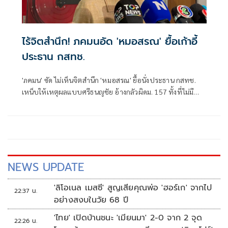
ไร้จิตสำนึก! ภคมนอัด 'หมอสรณ' ยื้อเก้าอี้
ประธาน กสทช.
'ภคมน' ซัด ไม่เห็นจิตสำนึก 'หมอสรณ' ยื้อนั่งประธาน กสทช.
เหน็บให้เหตุผลแบบศรีธนญชัย อ้างกลัวผิดม. 157 ทั้งที่ไม่มี
คุณสมบัติตั้งแต่แรก จี้ 'นายกฯ' เลิกแบก ยื่นโปรดเกล้าฯปลดพ้น
ตำแหน่งได้แล้ว
NEWS UPDATE
'ลิโอเนล เมสซี' สูญเสียคุณพ่อ 'ฮอร์เก' จากไป
22:37 น.
อย่างสงบในวัย 68 ปี
'ไทย' เปิดบ้านชนะ 'เมียนมา' 2-0 จาก 2 จุด
22:26 น.