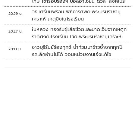
โทษ เข้ารอบรองฯ บอลอาเซียน ดวล 'สิงคโปร์'
วธ.เตรียมพร้อม พิธีการศพในพระบรมราชานุ
20:59 น.
เคราะห์ เหตุยิงในโรงเรียน
ในหลวง ทรงรับผู้เสียชีวิตและบาดเจ็บจากเหตุก
20:27 น.
ราดยิงในโรงเรียน ไว้ในพระบรมราชานุเคราะห์
ชาวบุรีรัมย์ร้องทุกข์ น้ำท่วมนาข้าวซ้ำซากทุกปี
20:13 น.
รถเล็กผ่านไม่ได้ วอนหน่วยงานเร่งแก้ไข