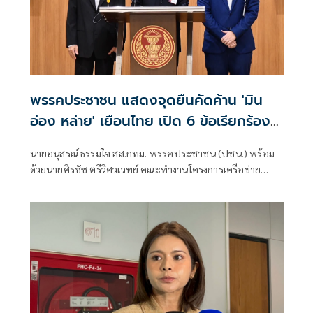
พรรคประชาชน แสดงจุดยืนคัดค้าน 'มิน
อ่อง หล่าย' เยือนไทย เปิด 6 ข้อเรียกร้อง
รัฐสภา-รัฐบาล
นายอนุสรณ์ ธรรมใจ สส.กทม. พรรคประชาชน (ปชน.) พร้อม
ด้วยนายศิรชัช ตรีวิศวเวทย์ คณะทำงานโครงการเครือข่าย
ประชาธิปไตยอาเซียนเพื่อสันติภาพ สิทธิมนุษยชน และการ
พัฒนาอย่างยั่งยืน แถลงคัดค้านการเยือนไทยอย่างเป็นทางการ
ของพลเอกอาวุโส มิน ออง ไลง์