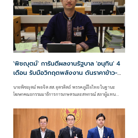
'พิชญุตม์' การันตีผลงานรัฐบาล 'อนุทิน' 4
เดือน รับมือวิกฤตพลังงาน ดันราคาข้าว-
ยาง-ปาล์ม พุ่งต่อเนื่อง พร้อมอัดมาตรการ
นายพิชญุตม์ พอจิต สส.อุตรดิตถ์ พรรคภูมิใจไทย ในฐานะ
ช่วยลดต้นทุน-ขยายตลาดโลก
โฆษกคณะกรรมมาธิการการเกษตรและสหกรณ์ สภาผู้แทน
ราษฎร กล่าวถึงสถานการณ์ราคาสินค้าเกษตร ว่า ภายหลัง
รัฐบาลภายใต้การนำของนายอนุทิน ชาญวีรกูล นายกรัฐมนตรี
เข้าบริหารประเทศ 4 เดือน สามารถรับมือกับวิกฤตพลังงาน
และสงครามตะวันออกกลางได้ดี ส่งผลให้ราคาสินค้าเกษตร
หลักปรับตัวสูงขึ้น