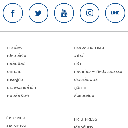
การเมือง
กรองสถานการณ์
เปลว สีเงิน
วาไรตี้
คอลัมนิสต์
กีฬา
บทความ
ท่องเที่ยว – ศิลปวัฒนธรรม
เศรษฐกิจ
ประชาสัมพันธ์
ข่าวพระราชสำนัก
ภูมิภาค
หนังสือพิมพ์
สิ่งแวดล้อม
ต่างประเทศ
PR & PRESS
อาชญากรรม
เกี่ยวกับเรา