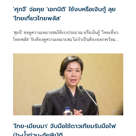
'ศุภจี' จ่อคุย 'เอกนิติ' ใช้งบหรือเงินกู้ ลุย
'ไทยเที่ยวไทยพลัส'
'ศุภจี' ขอดูความเหมาะสมใช้งบประมาณ หรือเงินกู้ 'ไทยเที่ยว
ไทยพลัส' รับต้องดูความเหมาะสม ไม่จำเป็นต้องออกพร้อม
'ไทยช่วยไทยพลัส'
'ไทย-เมียนมา' จับมือใช้ดาวเทียมรับมือไฟ
ป่า-น้ำท่วม-ภัยพิบัติ