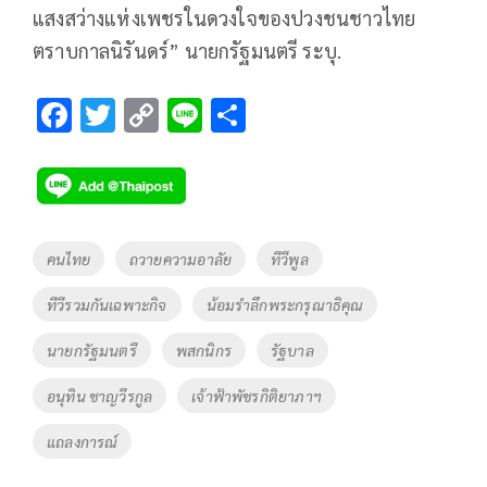
แสงสว่างแห่งเพชรในดวงใจของปวงชนชาวไทย
ตราบกาลนิรันดร์” นายกรัฐมนตรี ระบุ.
F
T
C
Li
S
ac
wi
o
n
h
e
tt
p
e
ar
b
er
y
e
o
Li
Tags
คนไทย
ถวายความอาลัย
ทีวีพูล
o
n
ทีวีรวมกันเฉพาะกิจ
น้อมรำลึกพระกรุณาธิคุณ
k
k
นายกรัฐมนตรี
พสกนิกร
รัฐบาล
อนุทิน ชาญวีรกูล
เจ้าฟ้าพัชรกิติยาภาฯ
แถลงการณ์