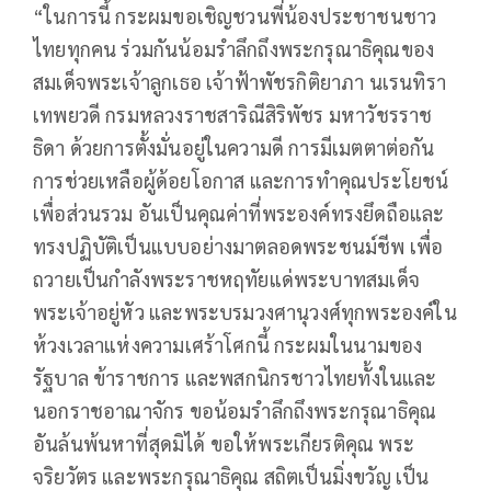
“ในการนี้ กระผมขอเชิญชวนพี่น้องประชาชนชาว
ไทยทุกคน ร่วมกันน้อมรำลึกถึงพระกรุณาธิคุณของ
สมเด็จพระเจ้าลูกเธอ เจ้าฟ้าพัชรกิติยาภา นเรนทิรา
เทพยวดี กรมหลวงราชสาริณีสิริพัชร มหาวัชรราช
ธิดา ด้วยการตั้งมั่นอยู่ในความดี การมีเมตตาต่อกัน
การช่วยเหลือผู้ด้อยโอกาส และการทำคุณประโยชน์
เพื่อส่วนรวม อันเป็นคุณค่าที่พระองค์ทรงยึดถือและ
ทรงปฏิบัติเป็นแบบอย่างมาตลอดพระชนม์ชีพ เพื่อ
ถวายเป็นกำลังพระราชหฤทัยแด่พระบาทสมเด็จ
พระเจ้าอยู่หัว และพระบรมวงศานุวงศ์ทุกพระองค์ใน
ห้วงเวลาแห่งความเศร้าโศกนี้ กระผมในนามของ
รัฐบาล ข้าราชการ และพสกนิกรชาวไทยทั้งในและ
นอกราชอาณาจักร ขอน้อมรำลึกถึงพระกรุณาธิคุณ
อันล้นพ้นหาที่สุดมิได้ ขอให้พระเกียรติคุณ พระ
จริยวัตร และพระกรุณาธิคุณ สถิตเป็นมิ่งขวัญ เป็น