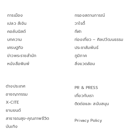
การเมือง
กรองสถานการณ์
เปลว สีเงิน
วาไรตี้
คอลัมนิสต์
กีฬา
บทความ
ท่องเที่ยว – ศิลปวัฒนธรรม
เศรษฐกิจ
ประชาสัมพันธ์
ข่าวพระราชสำนัก
ภูมิภาค
หนังสือพิมพ์
สิ่งแวดล้อม
ต่างประเทศ
PR & PRESS
อาชญากรรม
เกี่ยวกับเรา
X-CITE
ติดต่อและ สนับสนุน
ยานยนต์
สาธารณสุข-คุณภาพชีวิต
Privacy Policy
บันเทิง