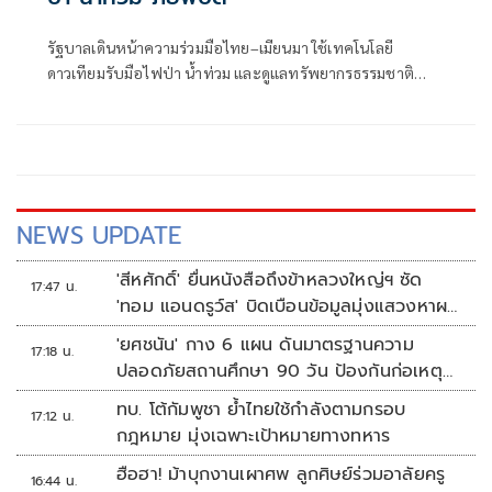
รัฐบาลเดินหน้าความร่วมมือไทย–เมียนมา ใช้เทคโนโลยี
ดาวเทียมรับมือไฟป่า น้ำท่วม และดูแลทรัพยากรธรรมชาติ
ชายแดน ยกระดับการจัดการภัยพิบัติและสิ่งแวดล้อมร่วมกัน
NEWS UPDATE
'สีหศักดิ์' ยื่นหนังสือถึงข้าหลวงใหญ่ฯ ซัด
17:47 น.
'ทอม แอนดรูว์ส' บิดเบือนข้อมูลมุ่งแสวงหาผล
ประโยชน์ทางการเมือง
'ยศชนัน' กาง 6 แผน ดันมาตรฐานความ
17:18 น.
ปลอดภัยสถานศึกษา 90 วัน ป้องกันก่อเหตุ
รุนแรง
ทบ. โต้กัมพูชา ย้ำไทยใช้กำลังตามกรอบ
17:12 น.
กฎหมาย มุ่งเฉพาะเป้าหมายทางทหาร
ฮือฮา! ม้าบุกงานเผาศพ ลูกศิษย์ร่วมอาลัยครู
16:44 น.