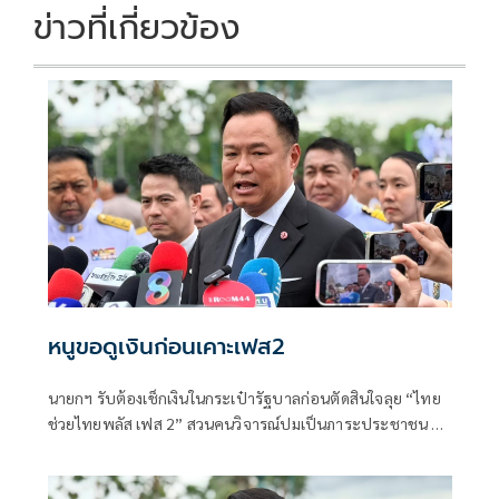
ข่าวที่เกี่ยวข้อง
หนูขอดูเงินก่อนเคาะเฟส2
นายกฯ รับต้องเช็กเงินในกระเป๋ารัฐบาลก่อนตัดสินใจลุย “ไทย
ช่วยไทยพลัส เฟส 2” สวนคนวิจารณ์ปมเป็นภาระประชาชน ชี้
การค้า-จีดีพีพุ่งไม่พูดถึง “ศุภจี” รอถก “เอกนิติ” ดันไทยเที่ยว
ไทยพลัสหรือไม่