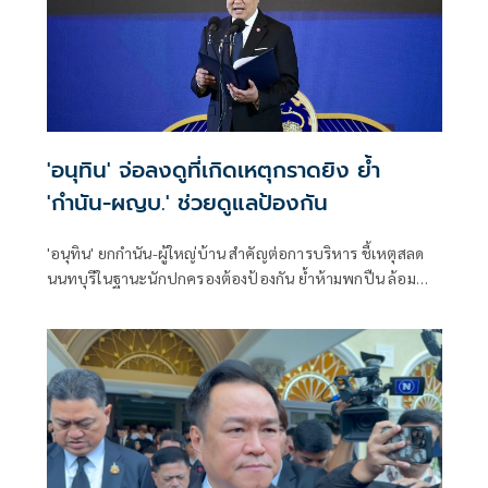
'อนุทิน' จ่อลงดูที่เกิดเหตุกราดยิง ย้ำ
'กำนัน-ผญบ.' ช่วยดูแลป้องกัน
'อนุทิน' ยกกำนัน-ผู้ใหญ่บ้าน สำคัญต่อการบริหาร ชี้เหตุสลด
นนทบุรีในฐานะนักปกครองต้องป้องกัน ย้ำห้ามพกปืน ล้อม
คอกแล้วแต่ยังเล็ดลอดได้ ขอร่วมมือดูแลพื้นที่เข้ม เตรียมรุดลงดู
ที่เกิดเหตุ