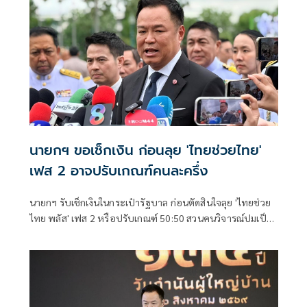
นายกฯ ขอเช็กเงิน ก่อนลุย 'ไทยช่วยไทย'
เฟส 2 อาจปรับเกณฑ์คนละครึ่ง
นายกฯ รับเช็กเงินในกระเป๋ารัฐบาล ก่อนตัดสินใจลุย 'ไทยช่วย
ไทย พลัส' เฟส 2 หรือปรับเกณฑ์ 50:50 สวนคนวิจารณ์ปมเป็น
ภาระประชาชน ชี้การค้า-จีดีพี พุ่งไม่พูดถึง ยันสถานะคลังยัง
แข็งแรง