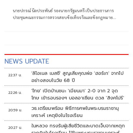
ง่าย
นายปกรณ์ นิลประพันธ์ รองนายกรัฐมนตรี เป็นประธานการ
ประชุมคณะกรรมการตรวจสอบข้อเท็จจริงและข้อกฎหมาย
กรณีทุจริตการสอบแข่งขันเพื่อบรรจุบุคคลเป็นข้าราชการหรือ
พนักงานส่วนท้องถิ่น ปี 2568 ครั้งที่ 4
NEWS UPDATE
'ลิโอเนล เมสซี' สูญเสียคุณพ่อ 'ฮอร์เก' จากไป
22:37 น.
อย่างสงบในวัย 68 ปี
'ไทย' เปิดบ้านชนะ 'เมียนมา' 2-0 จาก 2 จุด
22:26 น.
โทษ เข้ารอบรองฯ บอลอาเซียน ดวล 'สิงคโปร์'
วธ.เตรียมพร้อม พิธีการศพในพระบรมราชานุ
20:59 น.
เคราะห์ เหตุยิงในโรงเรียน
ในหลวง ทรงรับผู้เสียชีวิตและบาดเจ็บจากเหตุก
20:27 น.
ราดยิงในโรงเรียน ไว้ในพระบรมราชานุเคราะห์