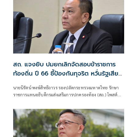
เพื่อป้องกันมิให้เกิดเหตุการณ์ในลักษณะดังกล่าวขึ้นอีก
สถ. แจงยิบ ปมยกเลิกจัดสอบข้าราชการ
ท้องถิ่น ปี 66 ชี้ป้องกันทุจริต หวั่นรัฐเสีย
หาย
นายนิรัตน์ พงษ์สิทธิถาวร รองปลัดกระทรวงมหาดไทย รักษา
ราชการแทนอธิบดีกรมส่งเสริมการปกครองท้อง (สถ.) โพสต์
หนังสือคำชี้แจง สถ. เรื่องชี้แจงข้อเท็จจริงกรณีการดำเนินการ
การจัดสอบแข่งขันเพื่อบรรจุบุคคลเป็นข้าราชการหรือพนักงาน
ส่วนท้องถิ่นประจำปี 2566​ ว่า