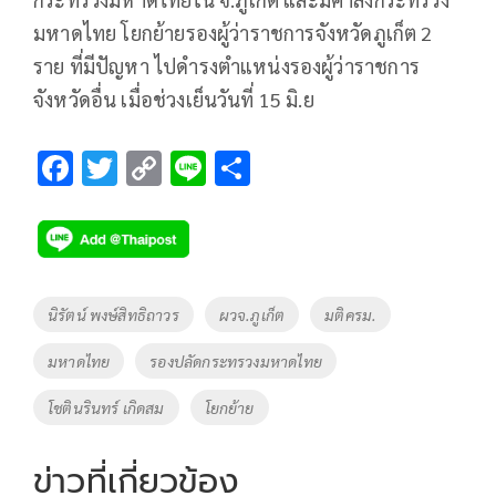
มหาดไทย โยกย้ายรองผู้ว่าราชการจังหวัดภูเก็ต 2
ราย ที่มีปัญหา ไปดำรงตำแหน่งรองผู้ว่าราชการ
จังหวัดอื่น เมื่อช่วงเย็นวันที่ 15 มิ.ย
F
T
C
Li
S
ac
wi
o
n
h
e
tt
p
e
ar
b
er
y
e
o
Li
Tags
นิรัตน์ พงษ์สิทธิถาวร
ผวจ.ภูเก็ต
มติครม.
o
n
มหาดไทย
รองปลัดกระทรวงมหาดไทย
k
k
โชตินรินทร์ เกิดสม
โยกย้าย
ข่าวที่เกี่ยวข้อง