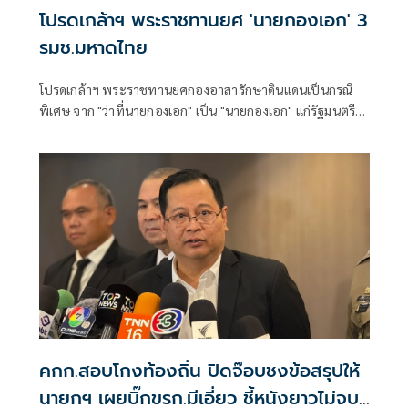
โปรดเกล้าฯ พระราชทานยศ 'นายกองเอก' 3
รมช.มหาดไทย
โปรดเกล้าฯ พระราชทานยศกองอาสารักษาดินแดนเป็นกรณี
พิเศษ จาก "ว่าที่นายกองเอก" เป็น "นายกองเอก" แก่รัฐมนตรี
ช่วยว่าการกระทรวงมหาดไทย 3 ราย
คกก.สอบโกงท้องถิ่น ปิดจ๊อบชงข้อสรุปให้
นายกฯ เผยบิ๊กขรก.มีเอี่ยว ชี้หนังยาวไม่จบ