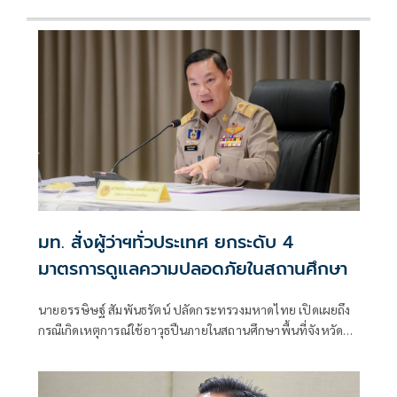
มท. สั่งผู้ว่าฯทั่วประเทศ ยกระดับ 4
มาตรการดูแลความปลอดภัยในสถานศึกษา
นายอรรษิษฐ์ สัมพันธรัตน์ ปลัดกระทรวงมหาดไทย เปิดเผยถึง
กรณีเกิดเหตุการณ์ใช้อาวุธปืนภายในสถานศึกษาพื้นที่จังหวัด
นนทบุรี ส่งผลให้มีผู้เสียชีวิตและได้รับบาดเจ็บจำนวนมาก ซึ่ง
นายอนุทิน ชาญวีรกูล นายกรัฐมนตรีและรมว.มหาดไทย ได้สั่ง
การยกระดับมาตรการรักษาความปลอดภัยและควบคุมอาวุธปืน