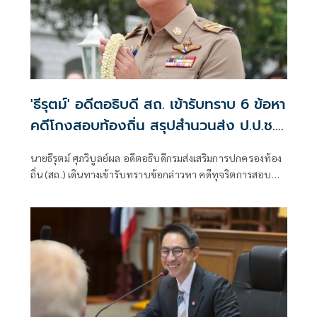
'ธีรุตม์' อดีตอธิบดี สถ. เข้ารับทราบ 6 ข้อหา
คดีโกงสอบท้องถิ่น สรุปสำนวนส่ง ป.ป.ช.
สัปดาห์หน้า
นายธีรุตม์ ศุภวิบูลย์ผล อดีตอธิบดีกรมส่งเสริมการปกครองท้อง
ถิ่น (สถ.) เดินทางเข้ารับทราบข้อกล่าวหา คดีทุจริตการสอบ
แข่งขันบุคคลเพื่อบรรจุเป็นพนักงานส่วนท้องถิ่น