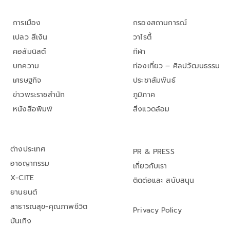
การเมือง
กรองสถานการณ์
เปลว สีเงิน
วาไรตี้
คอลัมนิสต์
กีฬา
บทความ
ท่องเที่ยว – ศิลปวัฒนธรรม
เศรษฐกิจ
ประชาสัมพันธ์
ข่าวพระราชสำนัก
ภูมิภาค
หนังสือพิมพ์
สิ่งแวดล้อม
ต่างประเทศ
PR & PRESS
อาชญากรรม
เกี่ยวกับเรา
X-CITE
ติดต่อและ สนับสนุน
ยานยนต์
สาธารณสุข-คุณภาพชีวิต
Privacy Policy
บันเทิง