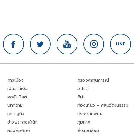
การเมือง
กรองสถานการณ์
เปลว สีเงิน
วาไรตี้
คอลัมนิสต์
กีฬา
บทความ
ท่องเที่ยว – ศิลปวัฒนธรรม
เศรษฐกิจ
ประชาสัมพันธ์
ข่าวพระราชสำนัก
ภูมิภาค
หนังสือพิมพ์
สิ่งแวดล้อม