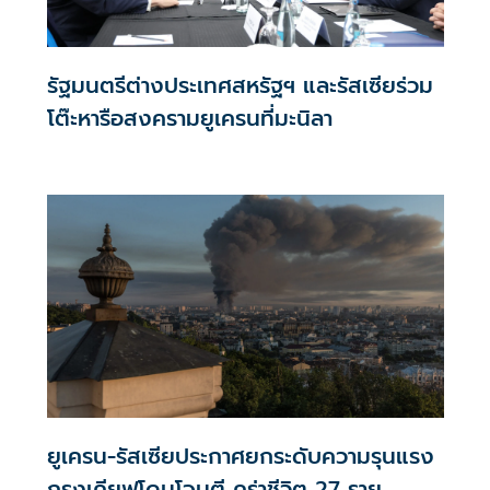
รัฐมนตรีต่างประเทศสหรัฐฯ และรัสเซียร่วม
โต๊ะหารือสงครามยูเครนที่มะนิลา
ยูเครน-รัสเซียประกาศยกระดับความรุนแรง
กรุงเคียฟโดนโจมตี คร่าชีวิต 27 ราย