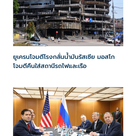
ยูเครนโจมตีโรงกลั่นน้ำมันรัสเซีย มอสโก
โจมตีคืนใส่สถานีรถไฟและเรือ