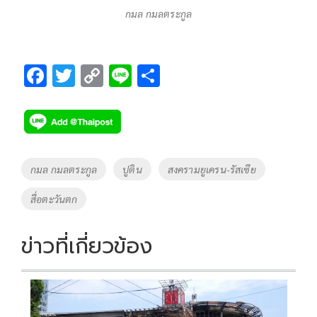
กมล กมลตระกูล
F
T
C
Li
S
ac
wi
o
n
h
e
tt
p
e
ar
b
er
y
e
o
Li
Tags
กมล กมลตระกูล
ปูติน
สงครามยูเครน-รัสเซีย
o
n
สื่อตะวันตก
k
k
ข่าวที่เกี่ยวข้อง