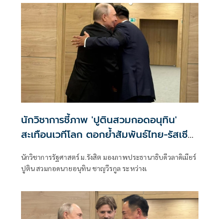
ที่จะได้รับผลกระทบโดยตรง
นักวิชาการชี้ภาพ 'ปูตินสวมกอดอนุทิน'
สะเทือนเวทีโลก ตอกย้ำสัมพันธ์ไทย-รัสเซีย
130 ปี
นักวิชาการรัฐศาสตร์ ม.รังสิต มองภาพประธานาธิบดีวลาดิเมียร์
ปูติน สวมกอดนายอนุทิน ชาญวีรกูล ระหว่างเ