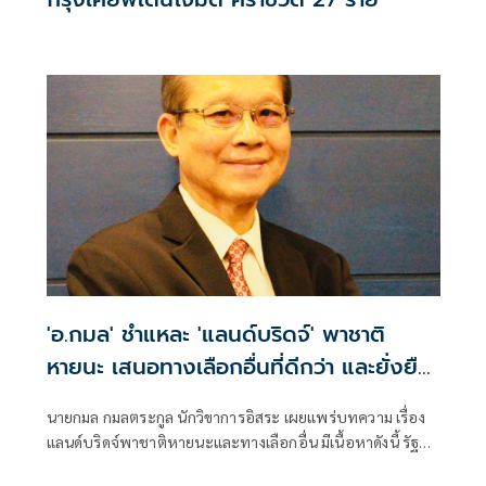
'อ.กมล' ชำแหละ 'แลนด์บริดจ์' พาชาติ
หายนะ เสนอทางเลือกอื่นที่ดีกว่า และยั่งยืน
กว่า
นายกมล กมลตระกูล นักวิขาการอิสระ เผยแพร่บทความ เรื่อง
แลนด์บริดจ์พาชาติหายนะและทางเลือกอื่น มีเนื้อหาดังนี้ รัฐ
ต้องฟังเสียงประชาชน โดยเฉพาะคนในท้องที่หลายสิบจังหวัด