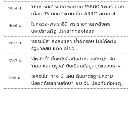
'มิกซ์-ธนัช' ระเบิดโพเดียม SS600 'เฟอร์' แซง
18:54 น.
เดือด 13 คันคว้าแต้ม ศึก ARRC สนาม 4
ในหลวง-พระราชินี พระราชทานเพลิงศพ
18:46 น.
นพ.ปราเสริฐ ปราสาททองโอสถ
'ธรรมนัส' ลงสงขลา ย้ำอีกรอบ ไม่มีดีลตั้ง
18:37 น.
รัฐบาลส้ม แดง เขียว
'สีหศักดิ์' ยื่นหนังสือถึงข้าหลวงใหญ่ฯ ซัด
17:47 น.
'ทอม แอนดรูว์ส' บิดเบือนข้อมูลมุ่งแสวงหาผล
ประโยชน์ทางการเมือง
'ยศชนัน' กาง 6 แผน ดันมาตรฐานความ
17:18 น.
ปลอดภัยสถานศึกษา 90 วัน ป้องกันก่อเหตุ
รุนแรง