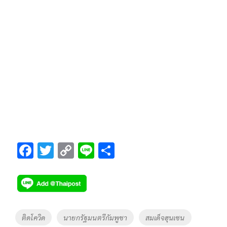
F
T
C
Li
S
ac
wi
o
n
h
e
tt
p
e
ar
b
er
y
e
o
Li
Tags
ติดโควิด
นายกรัฐมนตรีกัมพูชา
สมเด็จฮุนเซน