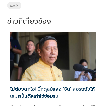
o
n
เอเปค
k
k
ข่าวที่เกี่ยวข้อง
ไม่ต้องตกใจ! บิ๊กดุลย์แจง 'จีน' ส่งรถถังให้
เขมรเป็นดีลเก่าใช้ซ้อมรบ