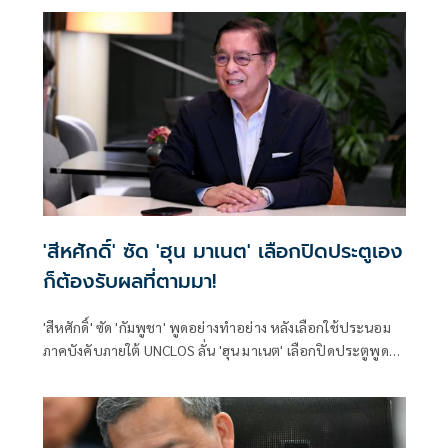
'สีหศักดิ์' ซัด 'ฮุน มาเนต' เลือกปิดประตูเอง
ก็ต้องรับผลที่ตามมา!
'สีหศักดิ์' ซัด 'กัมพูชา' พูดอย่างทำอย่าง หลังเลือกใช้ประนอม
ภาคบังคับภายใต้ UNCLOS ลั่น 'ฮุน มาเนต' เลือกปิดประตูพูด
คุย JBC - ความมั่นคงชายแดน ต้องรับผิดชอบต่อการตัดสินใจ
เอง