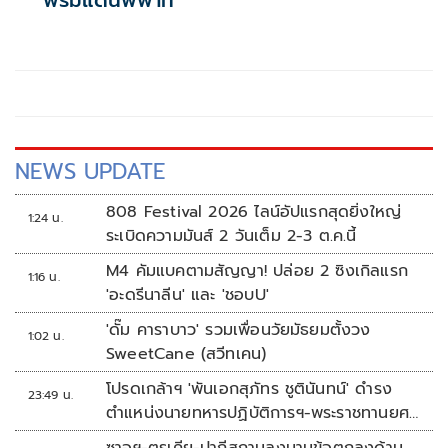
พรมแดนพิพาท
NEWS UPDATE
808 Festival 2026 ไลน์อัปแรกสุดยิ่งใหญ่
1:24 น.
ระเบิดความมันส์ 2 วันเต็ม 2-3 ต.ค.นี้
M4 คัมแบคตามสัญญา! ปล่อย 2 ซิงเกิลแรก
1:16 น.
'อะดรีนาลีน' และ 'ชอบU'
'ดั๊ม คาราบาว' รวมเพื่อนวัยมัธยมตั้งวง
1:02 น.
SweetCane (สวีทเคน)
โปรดเกล้าฯ 'พันเอกสุภัทร ชูตินันทน์' ดำรง
23:49 น.
ตำแหน่งนายทหารปฏิบัติการฯ-พระราชทานยศ
'พลตรี'