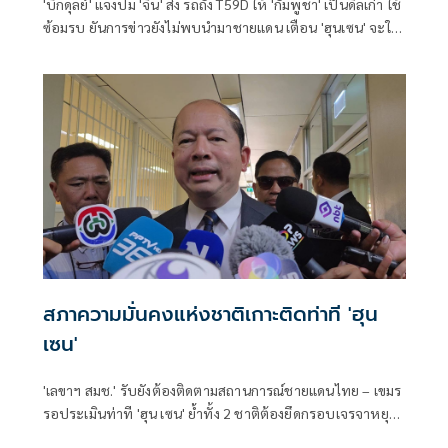
'บิ๊กดุลย์' แจงปม 'จีน' ส่ง รถถัง T59D ให้ 'กัมพูชา' เป็นดีลเก่า ใช้
ซ้อมรบ ยันการข่าวยังไม่พบนำมาชายแดน เตือน 'ฮุนเซน' จะใช้
กำลังก็ต้องคิดให้ดี ขอคนไทยเชื่อมั่นกองทัพพร้อมตลอดเวลา
สภาความมั่นคงแห่งชาติเกาะติดท่าที 'ฮุน
เซน'
'เลขาฯ สมช.' รับยังต้องติดตามสถานการณ์ชายแดนไทย – เขมร
รอประเมินท่าที 'ฮุน เซน' ย้ำทั้ง 2 ชาติต้องยึดกรอบเจรจาหยุด
ยิง