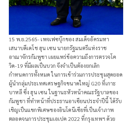
15 พ.ย.2565- เพจเฟซบุ๊กของ สมเด็จอัครมหา
เสนาบดีเดโช ฮุน เซน นายกรัฐมนตรีแห่งราช
อาณาจักรกัมพูชา เผยแพร่ข้อความถึงการตรวจโค
วิด-19 ที่มีผลเป็นบวก จึงจำเป็นต้องยกเลิก
กำหนดการทั้งหมด ในการเข้าร่วมการประชุมสุดยอด
ผู้นำกลุ่มประเทศเศรษฐกิจขนาดใหญ่ G20 ที่เกาะ
บาหลี ซึ่ง ฮุน เซน ในฐานะหัวหน้าคณะรัฐบาลของ
กัมพูชา ที่ทำหน้าที่ประธานอาเซียนประจำปีนี้ ได้รับ
เชิญเป็นแขกพิเศษของอินโดนีเซียที่เป็นเจ้าภาพ
ตลอดจนการประชุมเอเปค 2022 ที่กรุงเทพฯ ด้วย