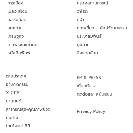
การเมือง
กรองสถานการณ์
เปลว สีเงิน
วาไรตี้
คอลัมนิสต์
กีฬา
บทความ
ท่องเที่ยว – ศิลปวัฒนธรรม
เศรษฐกิจ
ประชาสัมพันธ์
ข่าวพระราชสำนัก
ภูมิภาค
หนังสือพิมพ์
สิ่งแวดล้อม
ต่างประเทศ
PR & PRESS
อาชญากรรม
เกี่ยวกับเรา
X-CITE
ติดต่อและ สนับสนุน
ยานยนต์
สาธารณสุข-คุณภาพชีวิต
Privacy Policy
บันเทิง
ไทยโพสต์ ทีวี