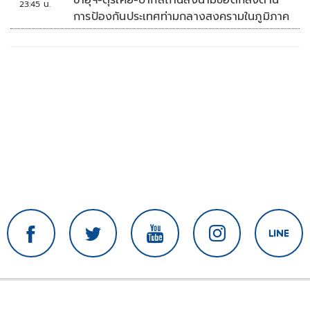
ซาอุฯ-ตุรเคีย-ปากีสถานลงนามข้อตกลงด้าน
23:45 น.
การป้องกันประเทศท่ามกลางสงครามในภูมิภาค