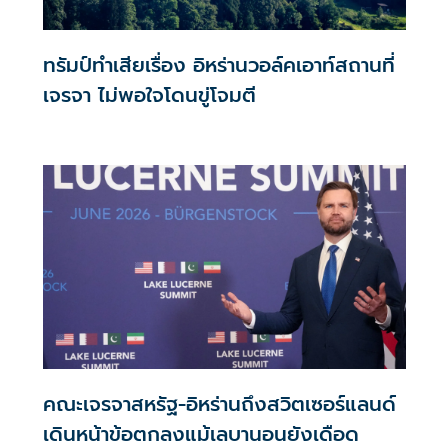
ทรัมป์ทำเสียเรื่อง อิหร่านวอล์คเอาท์สถานที่
เจรจา ไม่พอใจโดนขู่โจมตี
คณะเจรจาสหรัฐ-อิหร่านถึงสวิตเซอร์แลนด์
เดินหน้าข้อตกลงแม้เลบานอนยังเดือด