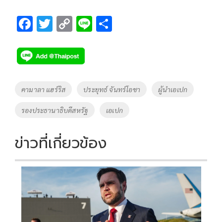
F
T
C
Li
S
ac
wi
o
n
h
e
tt
p
e
ar
b
er
y
e
o
Li
Tags
คามาลา แฮร์ริส
ประยุทธ์ จันทร์โอชา
ผู้นำเอเปก
o
n
รองประธานาธิบดีสหรัฐ
เอเปก
k
k
ข่าวที่เกี่ยวข้อง