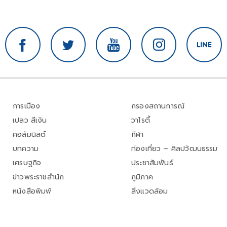
การเมือง
กรองสถานการณ์
เปลว สีเงิน
วาไรตี้
คอลัมนิสต์
กีฬา
บทความ
ท่องเที่ยว – ศิลปวัฒนธรรม
เศรษฐกิจ
ประชาสัมพันธ์
ข่าวพระราชสำนัก
ภูมิภาค
หนังสือพิมพ์
สิ่งแวดล้อม