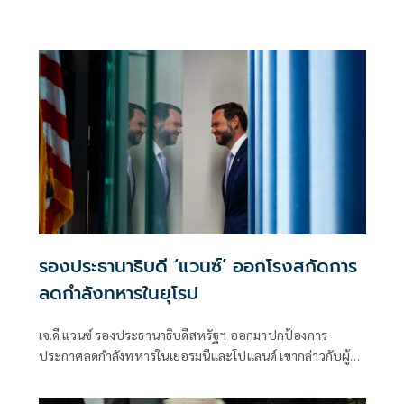
รองประธานาธิบดี ‘แวนซ์’ ออกโรงสกัดการ
ลดกำลังทหารในยุโรป
เจ.ดี แวนซ์ รองประธานาธิบดีสหรัฐฯ ออกมาปกป้องการ
ประกาศลดกำลังทหารในเยอรมนีและโปแลนด์ เขากล่าวกับผู้
สื่อข่าวที่ทำเนียบขาวเมื่อวันอังคารว่า “นี่ไม่ใช่การถอนทหาร
อเมริกันทั้งหมดออกจากยุโรป” ฝ่ายบริหารในวอชิงตันต้องการ