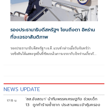
รองประธานาธิบดีสหรัฐฯ โยนถึงตา อิหร่าน
ที่จะเจรจาสันติภาพ
รองประธานาธิบดีสหรัฐฯ เจ.ดี. แวนซ์ กล่าวเมื่อวันจันทร์ว่า
วอชิงตันได้แสดงจุดยืนที่ชัดเจนในการเจรจากับอิหร่านเกี่ยวกับ
การยุติสงครามในตะวันออกกลาง และขณะนี้ขึ้นอยู่กับ
เตหะรานแล้วที่จะต้องดำเนินการ
NEWS UPDATE
'สส.อังสณา' นำทีมพรรคเศรษฐกิจ ช่วยเด็ก
17:15 น.
13 ถูกทำร้ายซ้ำซาก ประสานพม.เข้าคุ้มครอง