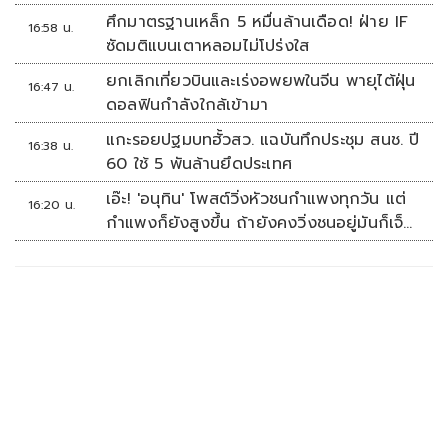
ศึกมาตรฐานเหล็ก 5 หมื่นล้านเดือด! ฝ่าย IF
16:58 น.
ซัดมติแบนเตาหลอมไม่โปร่งใส
ยกเลิกเที่ยวบินและเร่งอพยพในจีน พายุไต้ฝุ่น
16:47 น.
ดอลฟินกำลังใกล้เข้ามา
แกะรอยปฐมบทฮั้วสว. แฉบันทึกประชุม สนช. ปี
16:38 น.
60 ใช้ 5 พันล้านยึดประเทศ
เอ๊ะ! 'อนุทิน' โพสต์วิ่งหัวชนกำแพงทุกวัน แต่
16:20 น.
กำแพงก็ยังสูงขึ้น ถ้ายังคงวิ่งชนอยู่มันก็เจ็บ
หัวอีก