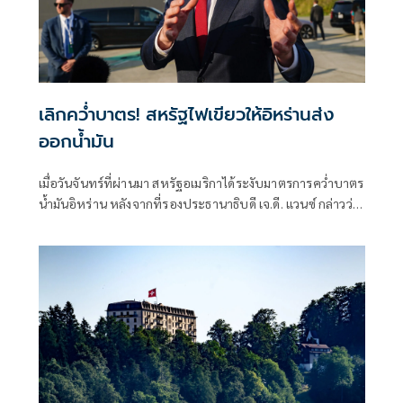
เลิกคว่ำบาตร! สหรัฐไฟเขียวให้อิหร่านส่ง
ออกน้ำมัน
เมื่อวันจันทร์ที่ผ่านมา สหรัฐอเมริกาได้ระงับมาตรการคว่ำบาตร
น้ำมันอิหร่าน หลังจากที่รองประธานาธิบดี เจ.ดี. แวนซ์ กล่าวว่า
อิหร่านจะอนุญาตให้ผู้ตรวจสอบด้านนิวเคลียร์ของ
สหประชาชาติกลับเข้าประเทศได้