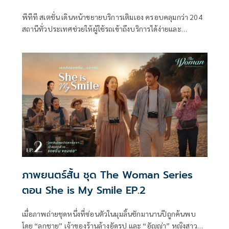
พีทีที สเตชั่น เดินหน้าขยายบริการเติมเอง ครอบคลุมกว่า 204
สถานีทั่วประเทศช่วยให้ผู้ใช้รถเข้าถึงบริการได้ง่ายและ
ครอบคลุมยิ่งขึ้น ช่วยลดระยะเวลาการรอคิว โดยเฉพาะในช่วง
เวลาเร่งด่วน
ภาพยนตร์สั้น ชุด The Woman Series
ตอน She is My Smile EP.2
เมื่อภาพถ่ายชุดหนึ่งที่ซ่อนตัวในมุมลิ้นชักมานานปีถูกค้นพบ
โดย “ลูกชาย” เจ้าของร้านล้างอัดรูป และ “อัญญ่า” หญิงสาวผู้มี