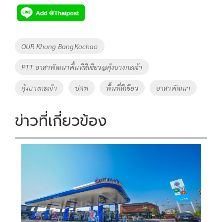
e
tt
p
e
ar
b
er
y
e
o
Li
Tags
OUR Khung BangKachao
o
n
PTT อาสาพัฒนาพื้นที่สีเขียว@คุ้งบางกะเจ้า
k
k
คุ้งบางกะเจ้า
ปตท
พื้นที่สีเขียว
อาสาพัฒนา
ข่าวที่เกี่ยวข้อง