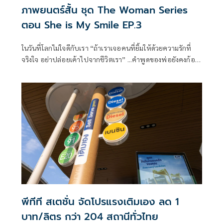
ภาพยนตร์สั้น ชุด The Woman Series
ตอน She is My Smile EP.3
ในวันที่โลกไม่ใจดีกับเรา “ถ้าเราเจอคนที่ยิ้มให้ด้วยความรักที่
จริงใจ อย่าปล่อยเค้าไปจากชีวิตเรา” ...คำพูดของพ่อยังคงก้อง
ชัดในหัวของ “ลูกชาย” ที่เพิ่งสร้างรอยร้าวในความสัมพันธ์กับ
“อัญญ่า” ด้วยความเข้าใจผิดที่ตัวเขาคิดไปเอง ความฝันทั้งหมด
ที่ทั้งคู่เคยก่อร่างสร้างมาเกือบถูกทำลายลงหมดสิ้น แต่แล้วด้วย
“รอยยิ้ม” ของใครบางคน ได้ช่วยนำทางให้ทั้งคู่มองเห็นหนทาง
สว่าง ผ่านพ้นช่วงเวลาอันยากลำบาก ก่อนจะกลับมาเข้าใจ และ
ร่วมกันสานฝันที่จะส่งมอบรอยยิ้มนั้นไปสู่ผู้คน เพื่อสร้างพลัง
และแรงบันดาลใจให้ทุกชีวิตได้ก้าวต่อไปอย่างมีความสุข
พีทีที สเตชั่น จัดโปรแรงเติมเอง ลด 1
บาท/ลิตร กว่า 204 สถานีทั่วไทย