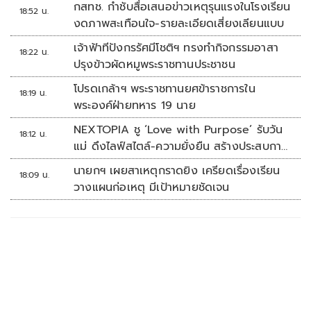
กสทช. กำชับสื่อเสนอข่าวเหตุรุนแรงในโรงเรียน
18:52 น.
งดภาพสะเทือนใจ-รายละเอียดเสี่ยงเลียนแบบ
เจ้าฟ้าทีปังกรรัศมีโชติฯ ทรงทำกิจกรรมอาสา
18:22 น.
ปรุงข้าวผัดหมูพระราชทานประชาชน
โปรดเกล้าฯ พระราชทานยศข้าราชการใน
18:19 น.
พระองค์ฝ่ายทหาร 19 นาย
NEXTOPIA ชู ‘Love with Purpose’ รับวัน
18:12 น.
แม่ ดึงไลฟ์สไตล์-ความยั่งยืน สร้างประสบกา
รณ์ช้อปปิงมีความหมาย
นายกฯ เผยสาเหตุกราดยิง เครียดเรื่องเรียน
18:09 น.
วางแผนก่อเหตุ มีเป้าหมายชัดเจน