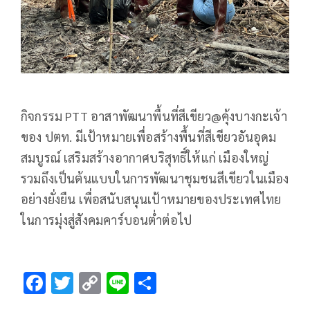
กิจกรรม PTT อาสาพัฒนาพื้นที่สีเขียว@คุ้งบางกะเจ้า
ของ ปตท. มีเป้าหมายเพื่อสร้างพื้นที่สีเขียวอันอุดม
สมบูรณ์ เสริมสร้างอากาศบริสุทธิ์ให้แก่ เมืองใหญ่
รวมถึงเป็นต้นแบบในการพัฒนาชุมชนสีเขียวในเมือง
อย่างยั่งยืน เพื่อสนับสนุนเป้าหมายของประเทศไทย
ในการมุ่งสู่สังคมคาร์บอนต่ำต่อไป
F
T
C
Li
S
ac
wi
o
n
h