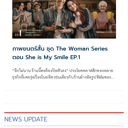
ภาพยนตร์สั้น ชุด The Woman Series
ตอน She is My Smile EP.1
“อีกไม่นาน ร้านนี้คงต้องปิดตัวลง” ประโยคคลาสสิกของหลาย
ธุรกิจที่เคยรุ่งเรืองในอดีต เช่นเดียวกับร้านล้างอัดรูปฟิล์มของ
“ลูกชาย” ชายหนุ่มเจ้าของร้านที่สืบต่อกิจการจากรุ่นพ่อรุ่นแม่
กำลังถอดใจกับร้านทึมมืดใกล้ตกยุค ที่อยู่ ๆ ก็กลับสว่างวาบด้วย
การปรากฏตัวของ “อัญญ่า”
NEWS UPDATE