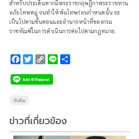
สำหรับประเด็นหากมีพระราชกฤษฎีกาพระราชทาน
อภัยโทษหมู่ จนทำให้พ้นโทษก่อนกำหนดนั้น จะ
เป็นไปตามขั้นตอนและอำนาจหน้าที่ของกรม
ราชทัณฑ์ในการดำเนินการต่อไปตามกฎหมาย.
F
T
C
Li
S
ac
wi
o
n
h
e
tt
p
e
ar
b
er
y
e
o
Li
Tags
ทักษิณ
o
n
k
k
ข่าวที่เกี่ยวข้อง