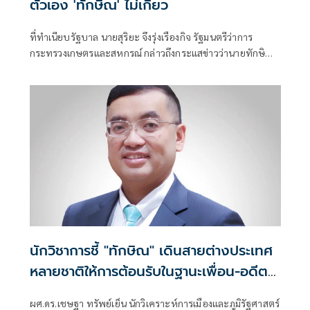
ตัวเอง 'ทักษิณ' ไม่เกี่ยว
ที่ทำเนียบรัฐบาล นายสุริยะ จึงรุ่งเรืองกิจ รัฐมนตรีว่าการ
กระทรวงเกษตรและสหกรณ์ กล่าวถึงกระแสข่าวว่านายทักษิณ
ชินวัตร อดีตน
นักวิชาการชี้ "ทักษิณ" เดินสายต่างประเทศ
หลายชาติให้การต้อนรับในฐานะเพื่อน-อดีต
ผู้นำ ไร้นัยยะเชิงอำนาจ เชื่อรัฐบาลไม่ติดใจ
ผศ.ดร.เชษฐา ทรัพย์เย็น นักวิเคราะห์การเมืองและภูมิรัฐศาสตร์