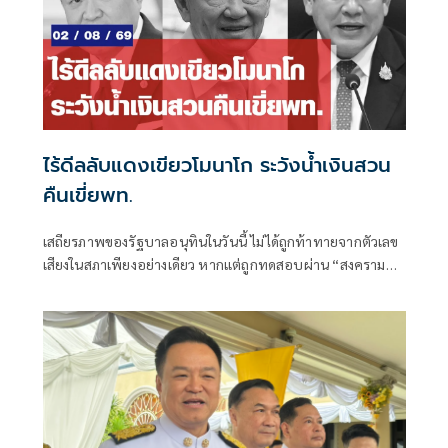
ไร้ดีลลับแดงเขียวโมนาโก ระวังน้ำเงินสวน
คืนเขี่ยพท.
เสถียรภาพของรัฐบาลอนุทินในวันนี้ ไม่ได้ถูกท้าทายจากตัวเลข
เสียงในสภาเพียงอย่างเดียว หากแต่ถูกทดสอบผ่าน “สงคราม
ข่าวลือ” และความพยายามสร้างภาพความแตกแยกภายในเครือ
ข่ายอำนาจของพรรคภูมิใจไทย