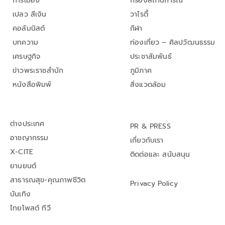
การเมือง
กรองสถานการณ์
เปลว สีเงิน
วาไรตี้
คอลัมนิสต์
กีฬา
บทความ
ท่องเที่ยว – ศิลปวัฒนธรรม
เศรษฐกิจ
ประชาสัมพันธ์
ข่าวพระราชสำนัก
ภูมิภาค
หนังสือพิมพ์
สิ่งแวดล้อม
ต่างประเทศ
PR & PRESS
อาชญากรรม
เกี่ยวกับเรา
X-CITE
ติดต่อและ สนับสนุน
ยานยนต์
สาธารณสุข-คุณภาพชีวิต
Privacy Policy
บันเทิง
ไทยโพสต์ ทีวี