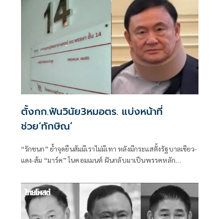
ตั้งกก.ฟันวินัย3หมอตร. แบ่งหน้าที่
ช่วย‘ทักษิณ’
“รักชนก” ย้ำจุดยืนส้มมีเราไม่มีเทา หลังมีกระแสตั้งรัฐบาลเขียว-
แดง-ส้ม “มาร์ค” โนคอมเมนต์ ฝันกลับมาเป็นพรรคหลัก
“ผบ.ตร.” ตั้งกรรมการสอบ