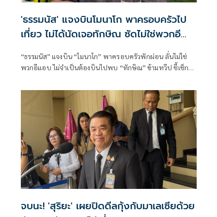
'ธรรมนัส' แจงบินโมนาโก พาครอบครัวไป
เที่ยว ไม่ได้นัดเจอทักษิณ ซัดไม่ใช่พวกอี
แอบ
“ธรรมนัส” แจงบิน “โมนาโก” พาครอบครัวพักผ่อน ลั่นไม่ใช่
พวกอีแอบ ไม่จำเป็นต้องบินไปพบ “ทักษิณ” ข้ามทวีป ชี้เช็ก
เส้นทางบินก็รู้ความจริง พร้อมติด #ไม่มีปฏิญญาMonaco
จบนะ! 'สุริยะ' เผยปิดดีลกุ้งกับมาเลเซียด้วย