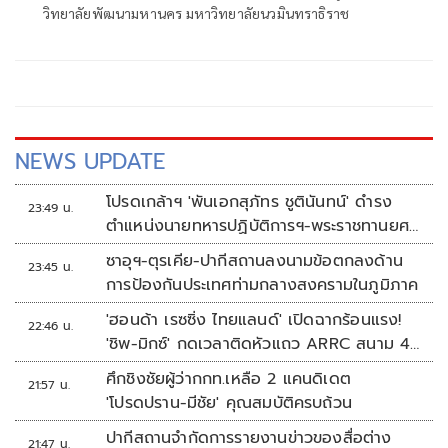
เหตุอำนาจบริหารอยู่ที่รัฐบาล
วิทยาลัยพัฒนามหานคร มหาวิทยาลัยนวมินทราธิราช
NEWS UPDATE
โปรดเกล้าฯ 'พันเอกสุภัทร ชูตินันทน์' ดำรง
23:49 น.
ตำแหน่งนายทหารปฏิบัติการฯ-พระราชทานยศ
'พลตรี'
ซาอุฯ-ตุรเคีย-ปากีสถานลงนามข้อตกลงด้าน
23:45 น.
การป้องกันประเทศท่ามกลางสงครามในภูมิภาค
'ฮอนด้า เรซซิ่ง ไทยแลนด์' เปิดฉากร้อนแรง!
22:46 น.
'ชิพ-มิกซ์' กดเวลาติดหัวแถว ARRC สนาม 4
ที่มัลดาลิกา
ศึกชิงชัยผู้ว่ากกท.เหลือ 2 แคนดิเดต
21:57 น.
'โปรดปราน-มีชัย' คุณสมบัติครบถ้วน
ปากีสถานจำกัดการรายงานข่าวของสื่อต่าง
21:47 น.