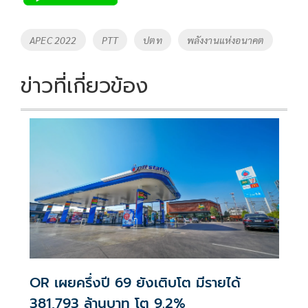
b
er
y
e
o
Li
Tags
APEC 2022
PTT
ปตท
พลังงานแห่งอนาคต
o
n
k
k
ข่าวที่เกี่ยวข้อง
OR เผยครึ่งปี 69 ยังเติบโต มีรายได้
381,793 ล้านบาท โต 9.2%