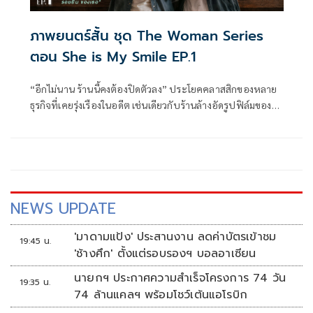
ภาพยนตร์สั้น ชุด The Woman Series
ตอน She is My Smile EP.1
“อีกไม่นาน ร้านนี้คงต้องปิดตัวลง” ประโยคคลาสสิกของหลาย
ธุรกิจที่เคยรุ่งเรืองในอดีต เช่นเดียวกับร้านล้างอัดรูปฟิล์มของ
“ลูกชาย” ชายหนุ่มเจ้าของร้านที่สืบต่อกิจการจากรุ่นพ่อรุ่นแม่
กำลังถอดใจกับร้านทึมมืดใกล้ตกยุค ที่อยู่ ๆ ก็กลับสว่างวาบด้วย
การปรากฏตัวของ “อัญญ่า”
NEWS UPDATE
'มาดามแป้ง' ประสานงาน ลดค่าบัตรเข้าชม
19:45 น.
'ช้างศึก' ตั้งแต่รอบรองฯ บอลอาเซียน
นายกฯ ประกาศความสำเร็จโครงการ 74 วัน
19:35 น.
74 ล้านแคลฯ พร้อมโชว์เต้นแอโรบิก