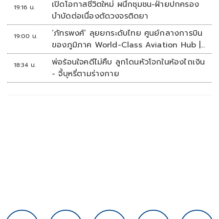
เปิดโอกาสชีวิตใหม่ ผนึกชุมชน-ฝ่ายปกครอง
19:16 น.
บำบัดต่อเนื่องตัดวงจรติดยา
‘ภัทรพงศ์’ ลุยยกระดับไทย ศูนย์กลางการบิน
19:00 น.
ของภูมิภาค World-Class Aviation Hub |
ห้องข่าวไทยโพสต์สุดสัปดาห์
พ่อร้อนใจคดีไม่คืบ ลูกโดนหัวโจกในห้องไถเงิน
18:34 น.
- จี้บุหรี่ตามร่างกาย