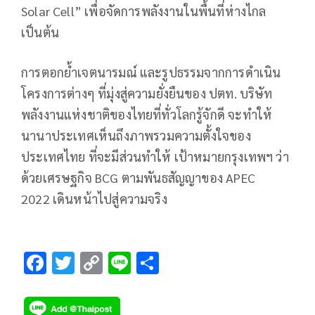
Solar Cell” เพื่อจัดการพลังงานในพื้นที่ห่างไกล
เป็นต้น
การตอกย้ำเจตนารมณ์ และรูปธรรมจากการดำเนิน
โครงการต่างๆ ที่มุ่งสู่ความยั่งยืนของ ปตท. บริษัท
พลังงานแห่งชาติของไทยที่ทั่วโลกรู้จักดี จะทำให้
นานาประเทศเห็นถึงภาพรวมความตั้งใจของ
ประเทศไทย ที่จะมีส่วนทำให้ เป้าหมายกรุงเทพฯ ว่า
ด้วยเศรษฐกิจ BCG ตามพันธสัญญาของ APEC
2022 เดินหน้าไปสู่ความจริง
F
T
C
Li
S
ac
wi
o
n
h
e
tt
p
e
ar