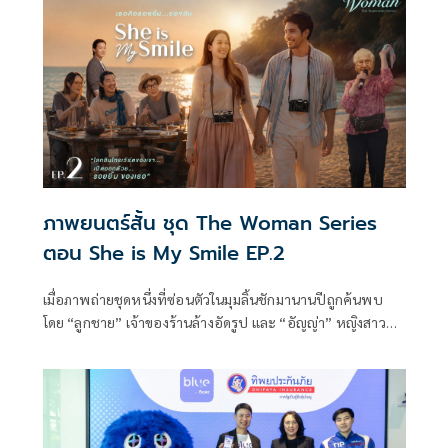
ภาพยนตร์สั้น ชุด The Woman Series
ตอน She is My Smile EP.2
เมื่อภาพถ่ายชุดหนึ่งที่ซ่อนตัวในมุมลิ้นชักมานานปีถูกค้นพบ
โดย “ลูกชาย” เจ้าของร้านล้างอัดรูป และ “อัญญ่า” หญิงสาวผู้มี
รอยยิ้มอันสดใส เหมือนได้ค้นพบแรงบันดาลใจใหม่ของชีวิต อัญ
ญ่าค่อย ๆ กลายมาเป็นเพื่อนคู่คิดที่อยู่เคียงข้างชายหนุ่ม เธอ
ไม่ใช่แค่แสงสว่าง แต่เป็นทั้งกำลังใจ