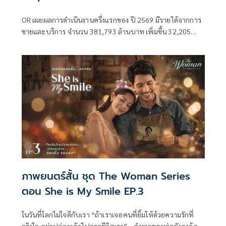
OR เผยผลการดำเนินงานครึ่งแรกของ ปี 2569 มีรายได้จากการ
ขายและบริการ จำนวน 381,793 ล้านบาท เพิ่มขึ้น 32,205
ล้านบาท หรือเพิ่มขึ้น 9.2% เมื่อเทียบกับช่วงเดียวกันของปีก่อน
หน้า ย้ำเติบโตในทุกกลุ่มธุรกิจ และยังคงเดินหน้าขยายธุรกิจ EV
และธุรกิจ Lifestyle ท่ามกลางความผันผวน
ภาพยนตร์สั้น ชุด The Woman Series
ตอน She is My Smile EP.3
ในวันที่โลกไม่ใจดีกับเรา “ถ้าเราเจอคนที่ยิ้มให้ด้วยความรักที่
จริงใจ อย่าปล่อยเค้าไปจากชีวิตเรา” ...คำพูดของพ่อยังคงก้อง