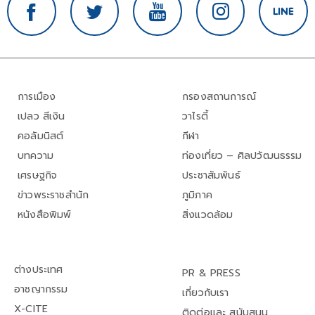
การเมือง
กรองสถานการณ์
เปลว สีเงิน
วาไรตี้
คอลัมนิสต์
กีฬา
บทความ
ท่องเที่ยว – ศิลปวัฒนธรรม
เศรษฐกิจ
ประชาสัมพันธ์
ข่าวพระราชสำนัก
ภูมิภาค
หนังสือพิมพ์
สิ่งแวดล้อม
ต่างประเทศ
PR & PRESS
อาชญากรรม
เกี่ยวกับเรา
X-CITE
ติดต่อและ สนับสนุน