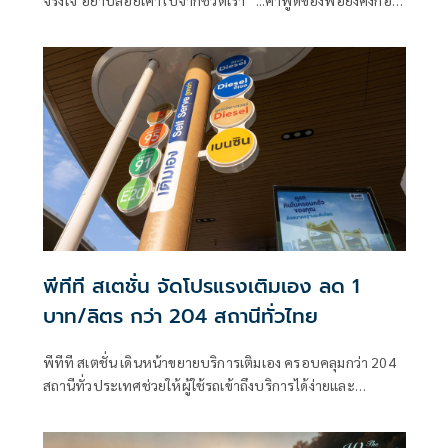
ชัดในหัวของ “ลูกชาย” ที่เพิ่งสร้างรอยร้าวในความสัมพันธ์กับ
“อัญญ่า” ด้วยความเข้าใจผิดที่ตัวเขาคิดไปเอง ความฝันทั้งหมด
ที่ทั้งคู่เคยก่อร่างสร้างมาเกือบถูกทำลายลงหมดสิ้น แต่แล้วด้วย
“รอยยิ้ม” ของใครบางคน ได้ช่วยนำทางให้ทั้งคู่มองเห็นหนทาง
สว่าง ผ่านพ้นช่วงเวลาอันยากลำบาก ก่อนจะกลับมาเข้าใจ และ
ร่วมกันสานฝันที่จะส่งมอบรอยยิ้มนั้นไปสู่ผู้คน เพื่อสร้างพลัง
และแรงบันดาลใจให้ทุกชีวิตได้ก้าวต่อไปอย่างมีความสุข
พีทีที สเตชั่น จัดโปรแรงเติมเอง ลด 1
บาท/ลิตร กว่า 204 สถานีทั่วไทย
พีทีที สเตชั่น เดินหน้าขยายบริการเติมเอง ครอบคลุมกว่า 204
สถานีทั่วประเทศช่วยให้ผู้ใช้รถเข้าถึงบริการได้ง่ายและ
ครอบคลุมยิ่งขึ้น ช่วยลดระยะเวลาการรอคิว โดยเฉพาะในช่วง
เวลาเร่งด่วน