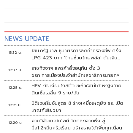
ต้องทำตามนโยบาย
NEWS UPDATE
โฆษกรัฐบาล ชูมาตรการลดค่าครองชีพ ตรึง
13:32 น.
LPG 423 บาท ‘ไทยช่วยไทยพลัส’ ดันเงิน
หมุนแสนล้าน
ราชกิจจาฯ แพร่คำสั่งอนุทิน ตั้ง 3
12:37 น.
ขรก.การเมืองประจำสำนักเลขาธิการนายกฯ
HPV ภัยเงียบใกล้ตัว ชะล่าใจไม่ได้ หญิงไทย
12:28 น.
ติดเชื้อเฉลี่ย 9 ราย/วัน
นิติเวชเริ่มชันสูตร 8 ร่างเหยื่อเหตุยิง รร. เปิด
12:21 น.
เกณฑ์เยียวยา
งานวิจัยเทคโนโลยี โดดลงจากหิ้ง สู่
12:20 น.
มือ1.2หมื่นครัวเรือน สร้างรายได้เพิ่มทุกเดือน