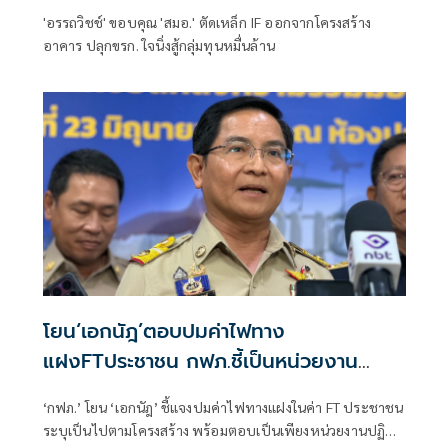
'อรรถวิชช์' ขอบคุณ 'สมอ.' ตัดเหล็ก IF ออกจากโครงสร้าง
อาคาร ปลุกขรก. ใจนิ่งสู้กลุ่มทุนหมื่นล้าน
โยน‘เอกนัฎ’ตอบปมค่าไฟทาง
แฝงFTประชาชน กฟภ.ชี้เป็นหน่วยงาน
ปฏิบัติตามนโยบาย
‘กฟภ.’ โยน ‘เอกนัฎ’ ชี้แจงปมค่าไฟทางแฝงในค่า FT ประชาชน
ระบุเป็นไปตามโครงสร้าง พร้อมตอบเป็นเพียงหน่วยงานปฏิบัติ