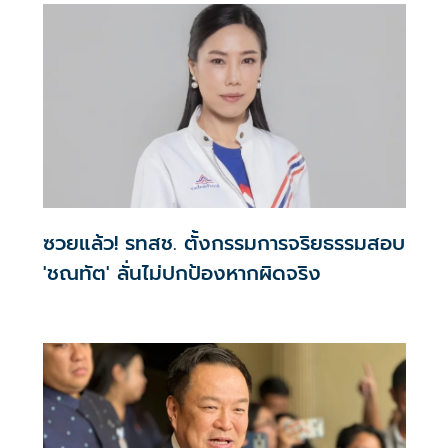
ซวยแล้ว! รทสช. ตั้งกรรมการจริยธรรมสอบ
'ชณทัต' ลั่นไม่ปกป้องหากผิดจริง