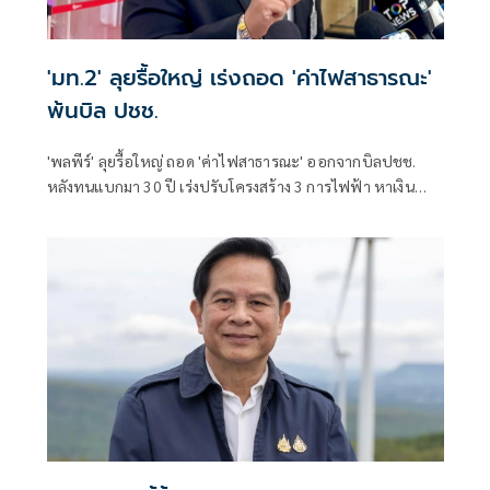
'มท.2' ลุยรื้อใหญ่ เร่งถอด 'ค่าไฟสาธารณะ'
พ้นบิล ปชช.
'พลพีร์' ลุยรื้อใหญ่ ถอด 'ค่าไฟสาธารณะ' ออกจากบิลปชช.
หลังทนแบกมา 30 ปี เร่งปรับโครงสร้าง 3 การไฟฟ้า หาเงิน
ชดเชยปีละ 2 หมื่นล้าน ยันเดินหน้าเร็วที่สุด เล็งออกกฎ
กระทรวง​ ชง ครม. บังคับใช้