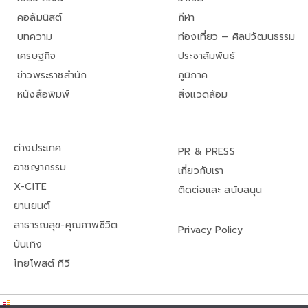
คอลัมนิสต์
กีฬา
บทความ
ท่องเที่ยว – ศิลปวัฒนธรรม
เศรษฐกิจ
ประชาสัมพันธ์
ข่าวพระราชสำนัก
ภูมิภาค
หนังสือพิมพ์
สิ่งแวดล้อม
ต่างประเทศ
PR & PRESS
อาชญากรรม
เกี่ยวกับเรา
X-CITE
ติดต่อและ สนับสนุน
ยานยนต์
สาธารณสุข-คุณภาพชีวิต
Privacy Policy
บันเทิง
ไทยโพสต์ ทีวี