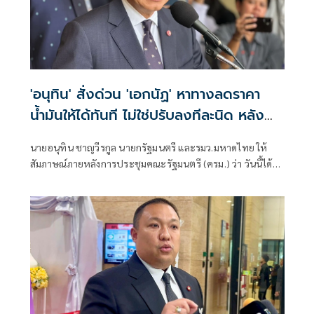
'อนุทิน' สั่งด่วน 'เอกนัฏ' หาทางลดราคา
น้ำมันให้ได้ทันที ไม่ใช่ปรับลงทีละนิด หลัง
ราคาตลาดโลกลดแล้ว
นายอนุทิน ชาญวีรกูล นายกรัฐมนตรี และรมว.มหาดไทย ให้
สัมภาษณ์ภายหลังการประชุมคณะรัฐมนตรี (ครม.) ว่า วันนี้ได้สั่ง
การให้นายเอกนัฏ พร้อมพันธุ์ รมว.พลังงาน ไปหาทางในการลด
ราคาขายปลีกน้ำมันลงให้ได้ เหตุผลคือประชาชนทั่วไปได้รับ
ทราบราคาน้ำในตลาดโลกได้ลดลงแล้วและราคาอยู่ในระดับที่
ทรงตัว ราคาขายปลีกในประเทศก็สมควรที่จะลดลง