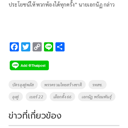
ประโยชน์ให้พวกพ้องได้ทุกครั้ง” นายเอกนัฏ กล่าว
F
T
C
Li
S
ac
wi
o
n
h
e
tt
p
e
ar
b
er
y
e
o
Li
Tags
บัตรลุงตู่พลัส
พรรครวมไทยสร้างชาติ
รทสช.
o
n
ลุงตู่
เบอร์ 22
เลือกตั้ง 66
เอกนัฏ พร้อมพันธุ์
k
k
ข่าวที่เกี่ยวข้อง