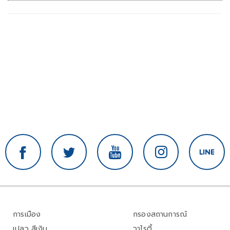
การเมือง
กรองสถานการณ์
เปลว สีเงิน
วาไรตี้