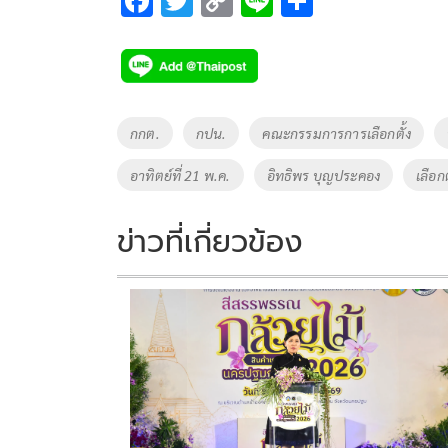
F
T
C
Li
S
ac
wi
o
n
h
e
tt
p
e
ar
b
er
y
e
o
Li
Tags
กกต.
กปน.
คณะกรรมการการเลือกตั้ง
o
n
อาทิตย์ที่ 21 พ.ค.
อิทธิพร บุญประคอง
เลือกต
k
k
ข่าวที่เกี่ยวข้อง