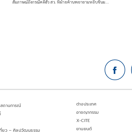
สัมภาษณ์ถึงกรณีคดีฮั้ว สว. ที่ฝ่ายค้านพยายามหยิบขึ้นมา
ัย
พูดในช่วงนี้ มองว่าจะไปถึงขั้นการยุบพรรคหรือไม่ นายกร
ด
วีร์ กล่าวว่า ไม่ได้กังวล เพราะทั้งหมดอยู่ในขั้นตอนของ
คณะกรรมการการเลือกตั้ง (กกต.)
ต่างประเทศ
สถานการณ์
อาชญากรรม
้
X-CITE
ยานยนต์
เที่ยว – ศิลปวัฒนธรรม