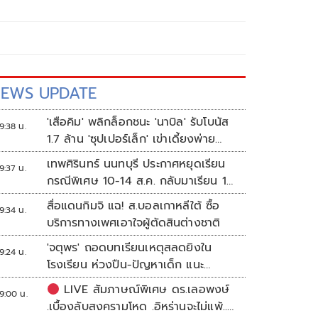
EWS UPDATE
'เสือคิม' พลิกล็อกชนะ 'นาบิล' รับโบนัส
9:38 น.
1.7 ล้าน 'ซุปเปอร์เล็ก' เข่าเดี้ยงพ่าย
TKO
เทพศิรินทร์ นนทบุรี ประกาศหยุดเรียน
9:37 น.
กรณีพิเศษ 10-14 ส.ค. กลับมาเรียน 17
ส.ค.
สื่อแดนกิมจิ แฉ! ส.บอลเกาหลีใต้ ซื้อ
9:34 น.
บริการทางเพศเอาใจผู้ตัดสินต่างชาติ
'จตุพร' ถอดบทเรียนเหตุสลดยิงใน
9:24 น.
โรงเรียน ห่วงปืน-ปัญหาเด็ก แนะ
ศธ.เร่งอุดช่องโหว่
LIVE สัมภาษณ์พิเศษ ดร.เลอพงษ์
9:00 น.
.เบื้องลับสงครามโหด .อิหร่านจะไม่แพ้..