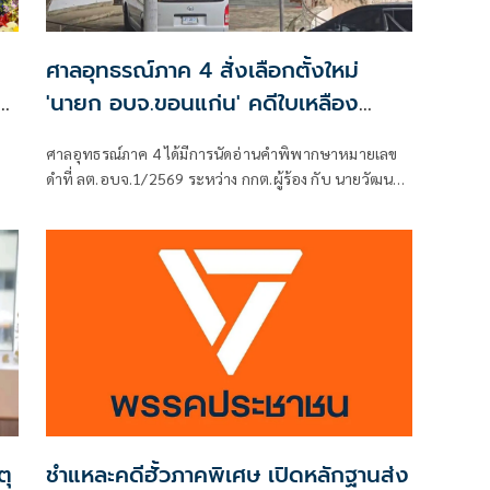
ศาลอุทธรณ์ภาค 4 สั่งเลือกตั้งใหม่
'นายก อบจ.ขอนแก่น' คดีใบเหลือง
'วัฒนา ช่างเหลา'
ศาลอุทธรณ์ภาค 4 ได้มีการนัดอ่านคำพิพากษาหมายเลข
ดำที่ ลต.อบจ.1/2569 ระหว่าง กกต.ผู้ร้อง กับ นายวัฒนา
ช่างเหลา ผู้คัดค้าน เรื่อง พรบ.การเลือกตั้งสมาชิกสภาท้อง
ถิ่นหรือผู้บริหารท้องถิ่น (ขอให้มีการเลือกตั้ง นายก
อบจ.ใหม่)
ตุ
ชำแหละคดีฮั้วภาคพิเศษ เปิดหลักฐานส่ง