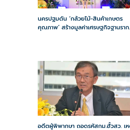
นครปฐมดัน ‘กล้วยไม้-สินค้าเกษตร
คุณภาพ’ สร้างมูลค่าเศรษฐกิจฐานราก
ตั้งเป้าเงินสะพัด 10 ล้านบาท
อดีตผู้พิพากษา ถอดรหัสกม.ฮั้วสว. เห