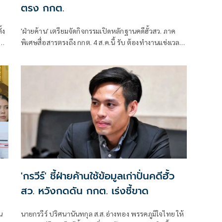
ตรง กกต.
้ง
'ฝ่ายค้าน' เตรียมจัดกิจกรรมเปิดหลักฐานคดีฮั้วสว. ภาค
คดี
พิเศษสื่อสารตรงถึง กกต. 4 ส.ค.นี้ รับ ต้องทำงานแข่งเวลา
แย้ม หากยกคำร้องทั้งหมด-ตัดตอนบางรายส่งศาล ต้องดู
เข้าข่ายละเว้นการปฏิบัติหน้าที่หรือไม่
'กรวีร์' ชี้ฝ่ายค้านใช้ข้อมูลเก่าปั่นคดีฮั้ว
สว. หวังกดดัน กกต. เร่งชี้ขาด
น
นายกรวีร์ ปริศนานันทกุล ส.ส.อ่างทอง พรรคภูมิใจไทย ให้