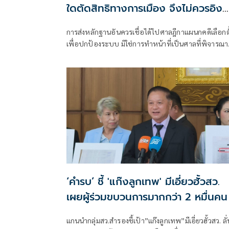
ใดตัดสิทธิทางการเมือง จึงไม่ควรอิง
มาตรฐานเดียวกับคดีอาญา
การส่งหลักฐานอันควรเชื่อได้ไปศาลฎีกาแผนกคดีเลือกตั
เพื่อปกป้องระบบ มิใช่การทำหน้าที่เป็นศาลที่พิจารณา
อาญาเพื่อลงโทษตัวบุคคล
‘คำรบ’ ชี้ 'แก๊งลูกเทพ' มีเอี่ยวฮั้วสว.
เผยผู้ร่วมขบวนการมากกว่า 2 หมื่นคน
แกนนำกลุ่มสว.สำรองชี้เป้า”แก๊งลูกเทพ”มีเอี่ยวฮั้วสว. ลั่