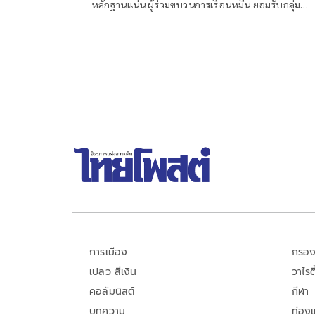
หลักฐานแน่น ผู้ร่วมขบวนการเรือนหมื่น ยอมรับกลุ่ม
รมต.อาจรอด เพราะคดีอาญา หลักฐานต้องชัดสิ้นข้อสงส
เตือนกกต.หากไม่ส่งศาลฎีกาสอย 138 สว.โดนร้องเอาผิ
ติดคุก!
การเมือง
กรอง
เปลว สีเงิน
วาไรตี
คอลัมนิสต์
กีฬา
บทความ
ท่อง