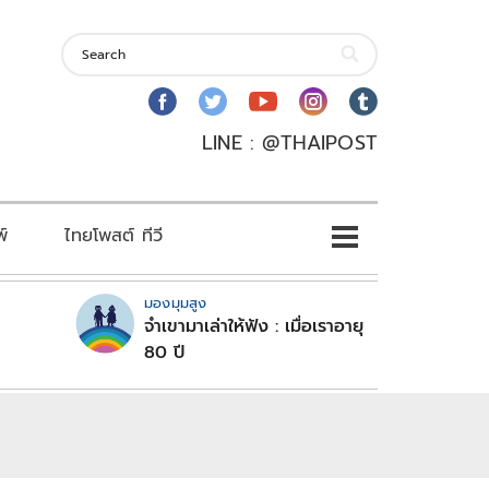
LINE : @THAIPOST
พ์
ไทยโพสต์ ทีวี
มองมุมสูง
จำเขามาเล่าให้ฟัง : เมื่อเราอายุ
80 ปี