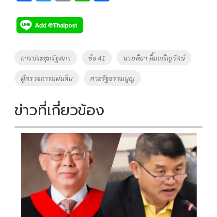
ac
wi
o
n
h
e
tt
p
e
ar
b
er
y
e
o
Li
Tags
การประชุมรัฐสภา
ข้อ 41
นายพิธา ลิ้มเจริญรัตน์
o
n
ผู้ตรวจการแผ่นดิน
ศาลรัฐธรรมนูญ
k
k
ข่าวที่เกี่ยวข้อง