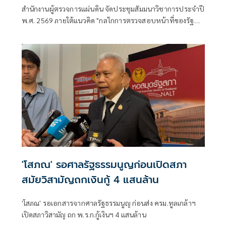
ความร่วมมือ
สำนักงานผู้ตรวจการแผ่นดิน จัดประชุมสัมมนาวิชาการประจำปี
พ.ศ. 2569 ภายใต้แนวคิด "กลไกการตรวจสอบหน้าที่ของรัฐ
กุญแจสู่การสร้างธรรมาภิบาลอย่างยั่งยืน” โดยมีคณะผู้บริหาร ผู้
แทนหน่วยงานภาครัฐ องค์กรอิสระ หน่วยงานภาคี นักวิชาการ
จำนวนมาก เข้าร่วม แลกเปลี่ยนองค์ความรู้และประสบการณ์
การทำงาน เพื่อยกระดับการบริการภาครัฐให้มีประสิทธิภาพ
ประชาชนเข้าถึงง่าย แก้ปัญหาได้รวดเร็ว และป้องกันไม่ให้เกิด
ความเดือดร้อนซ้ำ
'โสภณ' รอศาลรัฐธรรมนูญก่อนเปิดสภา
สมัยวิสามัญถกเงินกู้ 4 แสนล้าน
'โสภณ' รอเอกสารจากศาลรัฐธรรมนูญ ก่อนส่ง ครม.ทูลเกล้าฯ
เปิดสภาวิสามัญ ถก พ.ร.ก.กู้เงินฯ 4 แสนล้าน