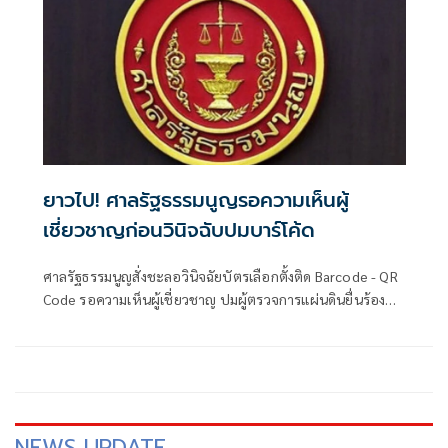
ยาวไป! ศาลรัฐธรรมนูญรอความเห็นผู้
เชี่ยวชาญก่อนวินิจฉับปมบาร์โค้ด
ศาลรัฐธรรมนูญสั่งชะลอวินิจฉัยบัตรเลือกตั้งติด Barcode - QR
Code รอความเห็นผู้เชี่ยวชาญ ปมผู้ตรวจการแผ่นดินยื่นร้องส่อ
ไม่เป็นความลับ
NEWS UPDATE