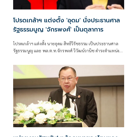
โปรดเกล้าฯ แต่งตั้ง 'อุดม' นั่งประธานศาล
รัฐธรรมนูญ 'จักรพงศ์' เป็นตุลาการ
โปรดเกล้าฯ แต่งตั้ง นายอุดม สิทธิวิรัชธรรม เป็นประธานศาล
รัฐธรรมนูญ และ พล.ต.ท.จักรพงศ์ วิวัฒน์วานิช ดำรงตำแหน่ง
ตุลาการศาลรัฐธรรมนูญ มีผลตั้งแต่วันที่ 24 กรกฎาคม 2569
เป็นต้นไป