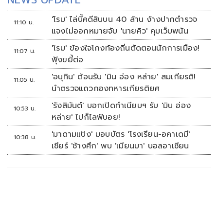
'โรม' ไล่บี้คดีสินบน 40 ล้าน ง้างปากตำรวจ
11:10 น.
แจงไม่ออกหมายจับ 'นายคิว' คุมเว็บพนัน
'โรม' ข้องใจโกงท้องถิ่นตัดตอนนักการเมือง!
11:07 น.
ฟุ้งขยี้ต่อ
'อนุทิน' ต้อนรับ 'มิน อ่อง หล่าย' สมเกียรติ!
11:05 น.
นำตรวจแถวกองทหารเกียรติยศ
'รังสิมันต์' บอกเปิดทำเนียบฯ รับ 'มิน อ่อง
10:53 น.
หล่าย' ไปก็ไลฟ์บอย!
'มาดามแป้ง' มอบบัตร 'โรงเรียน-อคาเดมี'
10:38 น.
เชียร์ 'ช้างศึก' พบ 'เมียนมา' บอลอาเซียน