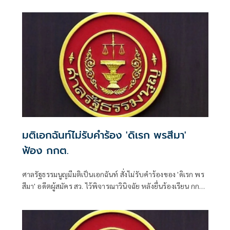
มติเอกฉันท์ไม่รับคำร้อง 'ดิเรก พรสีมา'
ฟ้อง กกต.
ศาลรัฐธรรมนูญมีมติเป็นเอกฉันท์ สั่งไม่รับคำร้องของ 'ดิเรก พร
สีมา' อดีตผู้สมัคร สว. ไว้พิจารณาวินิจฉัย หลังยื่นร้องเรียน กกต.
จัดการเลือกตั้งระดับอำเภอ-จังหวัดส่อไม่ลับและไม่สุจริต