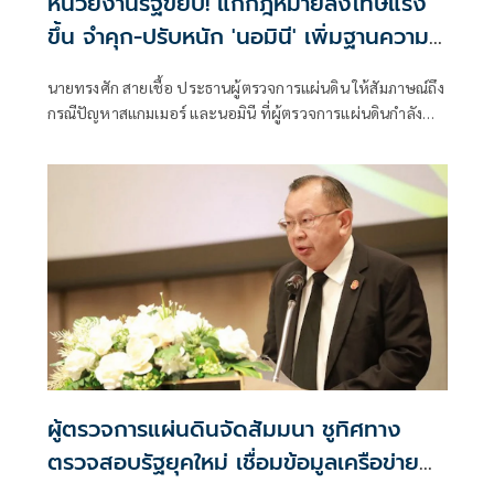
หน่วยงานรัฐขยับ! แก้กฎหมายลงโทษแรง
ขึ้น จำคุก-ปรับหนัก 'นอมินี' เพิ่มฐานความ
ผิดฟอกเงิน ยึดที่ดินด้วย
นายทรงศัก สายเชื้อ ประธานผู้ตรวจการแผ่นดิน ให้สัมภาษณ์ถึง
กรณีปัญหาสแกมเมอร์ และนอมินี ที่ผู้ตรวจการแผ่นดินกำลัง
ดำเนินการอยู่ ว่า สำหรับปัญหาที่เกี่ยวข้องกับประเทศเพื่อน
บ้านและต่างประเทศ อาทิ เรื่องสแกมเมอร์ ผู้ตรวจการแผ่นดิน
ได้ลงพื้นที่ตามรอยแนวชายแดนหลายแห่ง เ
ผู้ตรวจการแผ่นดินจัดสัมมนา ชูทิศทาง
ตรวจสอบรัฐยุคใหม่ เชื่อมข้อมูลเครือข่าย