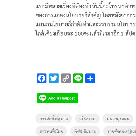
แรกมีหลายเรื่องที่ต้องทำ วันนี้จะโทรหาหัว
ของการแถลงนโยบายก็สำคัญ โดยหลังจากถวาย
แผนกนโยบายก็กำลังทำและรวบรวมนโยบายจากพ
ใกล้เคียงเกือบจะ 100% แล้วมีเวลาอีก 1 สัป
F
T
C
Li
S
ac
wi
o
n
h
e
tt
p
e
ar
b
er
y
e
o
Li
Tags
การจัดตั้งรัฐบาล
จริยธรรม
ทนายถุงขนม
o
n
พรรคเพื่อไทย
พิชิต ชื่นบาน
รายชื่อคณะรัฐม