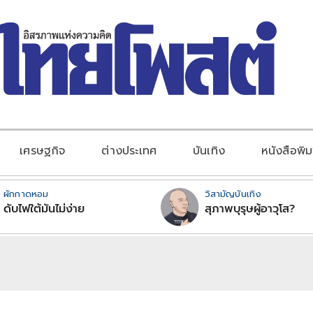
เศรษฐกิจ
ต่างประเทศ
บันเทิง
หนังสือพิม
ผักกาดหอม
วิสามัญบันเทิง
ดับไฟใต้มันไม่ง่าย
สุภาพบุรุษผู้อาวุโส?