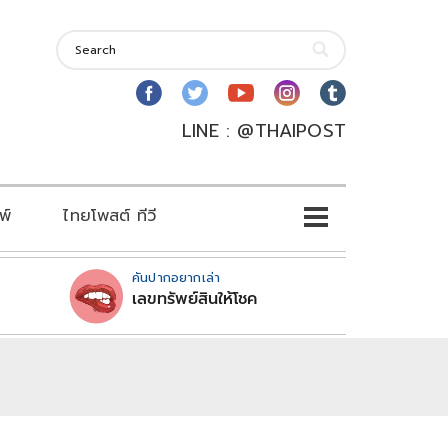
LINE : @THAIPOST
พ์
ไทยโพสต์ ทีวี
คันปากอยากเล่า
เลขทรัพย์สินให้โชค