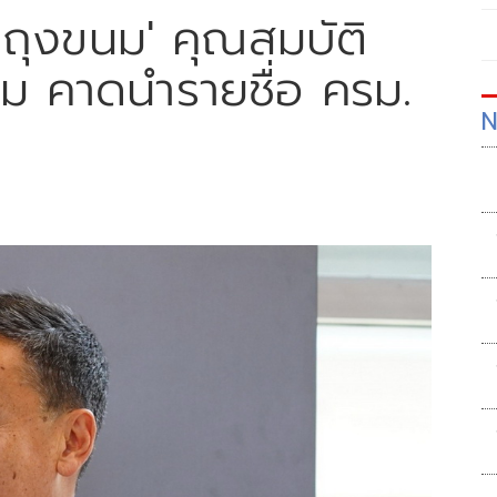
ายถุงขนม' คุณสมบัติ
รรม คาดนำรายชื่อ ครม.
N