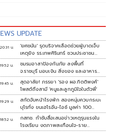
EWS UPDATE
'ยศชนัน' รุดบริจาคเลือดช่วยผู้บาดเจ็บ
20:31 น.
เหตุยิง รร.เทพศิรินทร์ ชวนประชาชน
ร่วมบริจาค
ชมรมอาสาป้องกันภัย ลงพื้นที่
19:52 น.
จ.ราชบุรี มอบเงิน สิ่งของ และอาหาร
กลางวัน แก่โรงเรียนบ้านหนองน้ำใส
สุดอาลัย! ภรรยา 'รอง ผอ.กิตติพงศ์'
19:45 น.
โพสต์ถึงสามี 'หนูและลูกภูมิใจในตัวพี่'
สกัดจับหน้าโรงพัก สองหนุ่มควบกระบะ
19:29 น.
บุโรทั่ง ขนเฮโรอีน-ไอซ์ มูลค่า 100
ล้าน
กสทช. กำชับสื่อเสนอข่าวเหตุรุนแรงใน
18:52 น.
โรงเรียน งดภาพสะเทือนใจ-ราย
ละเอียดเสี่ยงเลียนแบบ