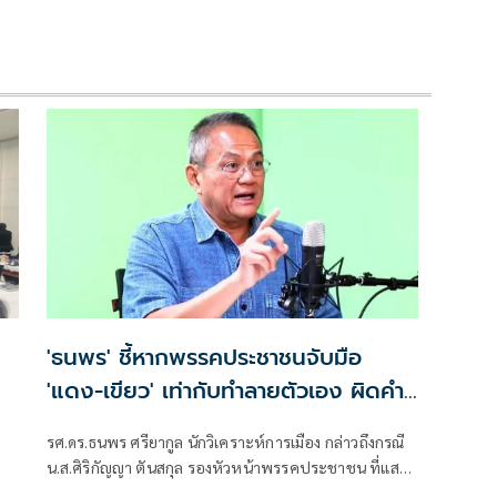
'ธนพร' ชี้หากพรรคประชาชนจับมือ
'แดง-เขียว' เท่ากับทำลายตัวเอง ผิดคำ
พูด
รศ.ดร.ธนพร ศรียากูล นักวิเคราะห์การเมือง กล่าวถึงกรณี
น.ส.ศิริกัญญา ตันสกุล รองหัวหน้าพรรคประชาชน ที่แสดง
ความเห็นว่าหากเกิดการจัดตั้งรัฐบาลระหว่างพรรคเพื่อ