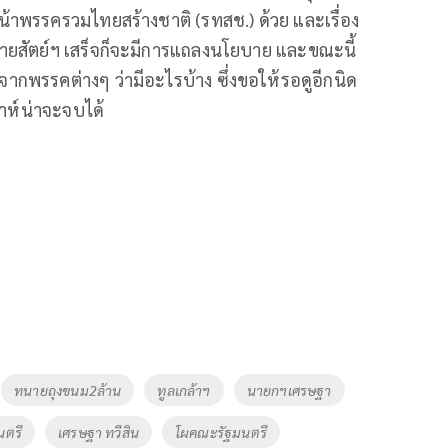
หน้าพรรครวมไทยสร้างชาติ (รทสช.) ด้วย และเรื่อง
สัตย์ฯ เสร็จก็จะมีการแถลงนโยบาย และขณะนี้
รรคต่างๆ ว่ามีอะไรบ้าง ซึ่งขอให้รอดูอีกนิด
ดาห์น่าจะจบได้
ทนายถุงขนม2ล้าน
ทูลเกล้าฯ
นายกฯเศรษฐา
นตรี
เศรษฐา ทวีสิน
โผคณะรัฐมนตรี