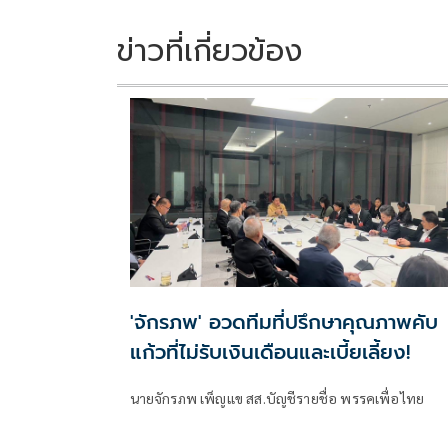
k
k
ข่าวที่เกี่ยวข้อง
'จักรภพ' อวดทีมที่ปรึกษาคุณภาพคับ
แก้วที่ไม่รับเงินเดือนและเบี้ยเลี้ยง!
นายจักรภพ เพ็ญแข สส.บัญชีรายชื่อ พรรคเพื่อไทย