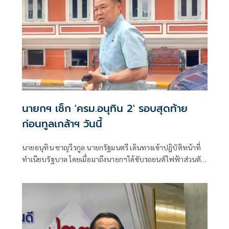
นายกฯ เช็ก 'ครม.อนุทิน 2' รอบสุดท้าย
ก่อนทูลเกล้าฯ วันนี้
นายอนุทิน ชาญวีรกูล นายกรัฐมนตรี เดินทางเข้าปฎิบัติหน้าที่
ทำเนียบรัฐบาล โดยเมื่อมาถึงนายกฯได้ขับรถยนต์ไฟฟ้าส่วนตัว
มาที่ตึกสำนักเลขาธิการคณะรัฐมนตรี (สลค.) เพื่อประชุมร่วม
กับหน่วยงานที่เกี่ยวข้อง