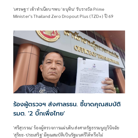
'เศรษฐา' เข้าทำเนียบฯพบ 'อนุทิน' รับรางวัล Prime
Minister’s Thailand Zero Dropout Plus (TZD+) ปี 69
ร้องผู้ตรวจฯ ส่งศาลรธน. ชี้ขาดคุณสมบัติ
รมต. '2 บิ๊กเพื่อไทย'
'ศรีสุวรรณ' ร้องผู้ตรวจการแผ่นดิน ส่งศาลรัฐธรรมนูญวินิจฉัย
'สุริยะ-ประเสริฐ' มีคุณสมบัติเป็นรัฐมนตรีได้หรือไม่