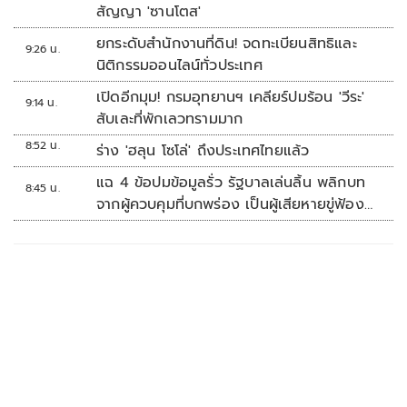
สัญญา 'ซานโตส'
ยกระดับสำนักงานที่ดิน! จดทะเบียนสิทธิและ
9:26 น.
นิติกรรมออนไลน์ทั่วประเทศ
เปิดอีกมุม! กรมอุทยานฯ เคลียร์ปมร้อน 'วีระ'
9:14 น.
สับเละที่พักเลวทรามมาก
8:52 น.
ร่าง 'ฮลุน โซโล่' ถึงประเทศไทยแล้ว
แฉ 4 ข้อปมข้อมูลรั่ว รัฐบาลเล่นลิ้น พลิกบท
8:45 น.
จากผู้ควบคุมที่บกพร่อง เป็นผู้เสียหายขู่ฟ้อง
คนเอาความจริงมาพูด