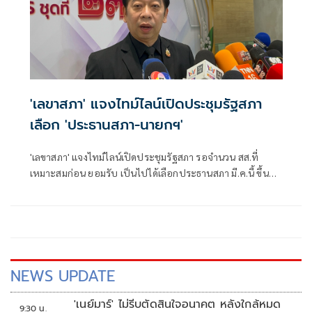
'เลขาสภา' แจงไทม์ไลน์เปิดประชุมรัฐสภา
เลือก 'ประธานสภา-นายกฯ'
'เลขาสภา' แจงไทม์ไลน์เปิดประชุมรัฐสภา รอจำนวน สส.ที่
เหมาะสมก่อน ยอมรับ เป็นไปได้เลือกประธานสภา มี.ค.นี้ ขึ้นอยู่
กับพรรคการเมืองอันดับหนึ่ง ระบุรายงานตัวช้าไม่เป็นปัจจัย
NEWS UPDATE
'เนย์มาร์' ไม่รีบตัดสินใจอนาคต หลังใกล้หมด
9:30 น.