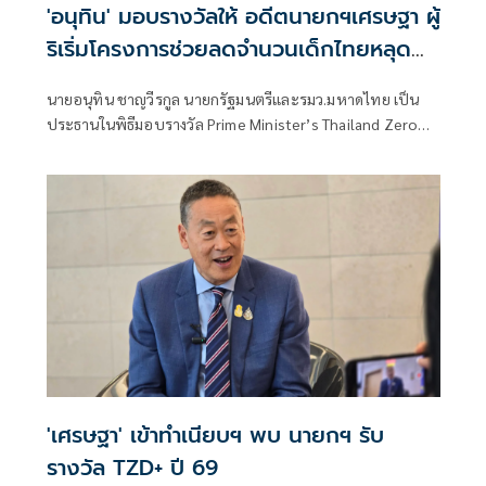
'อนุทิน' มอบรางวัลให้ อดีตนายกฯเศรษฐา ผู้
ริเริ่มโครงการช่วยลดจำนวนเด็กไทยหลุด
ระบบการศึกษา
นายอนุทิน ชาญวีรกูล นายกรัฐมนตรีและรมว.มหาดไทย เป็น
ประธานในพิธีมอบรางวัล Prime Minister’s Thailand Zero
Dropout Plus Awards (TZD+) ประจำปี พ.ศ. 2569 โดยมี
นายเศรษฐา ทวีสิน อดีตนายกรัฐมนตรี เข้ารับรางวัลเกียรติยศ
เพื่อยกย่องเชิดชูเกียรติ ในฐานะผู้ริเริ่มผลักดันโครงการ
Thailand Zero Dropout ให้เป็นวาระแห่งชาติ คืนโอกาสและ
อนาคตให้เด็กและเยาวชนนอกระบบการศึกษาไทย
'เศรษฐา' เข้าทำเนียบฯ พบ นายกฯ รับ
รางวัล TZD+ ปี 69