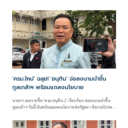
'ครม.ใหม่' ฉลุย! 'อนุทิน' จ่อลงนามนำขึ้น
ทูลเกล้าฯ พร้อมแถลงนโยบาย
นายกฯ เผยรายชื่อ 'ครม.อนุทิน 2' เรียบร้อย จ่อลงนามนำขึ้น
ทูลเกล้าฯ วันนี้ ยันพร้อมแถลงนโยบายต่อรัฐสภา ต้องรอโปรด
เกล้าฯ ลงมา และนำ ครม. เข้าเฝ้าถวายสัตย์