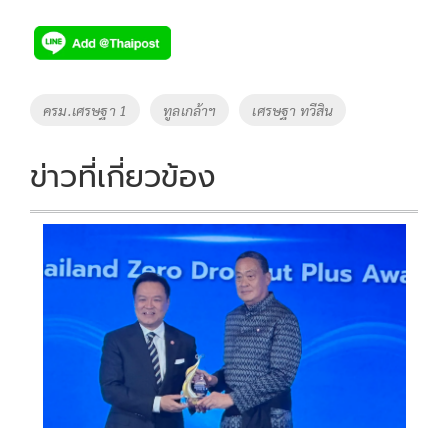
ac
wi
o
n
h
e
tt
p
e
ar
b
er
y
e
o
Li
Tags
ครม.เศรษฐา 1
ทูลเกล้าฯ
เศรษฐา ทวีสิน
o
n
k
k
ข่าวที่เกี่ยวข้อง