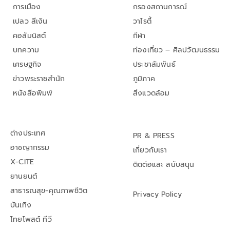
การเมือง
กรองสถานการณ์
เปลว สีเงิน
วาไรตี้
คอลัมนิสต์
กีฬา
บทความ
ท่องเที่ยว – ศิลปวัฒนธรรม
เศรษฐกิจ
ประชาสัมพันธ์
ข่าวพระราชสำนัก
ภูมิภาค
หนังสือพิมพ์
สิ่งแวดล้อม
ต่างประเทศ
PR & PRESS
อาชญากรรม
เกี่ยวกับเรา
X-CITE
ติดต่อและ สนับสนุน
ยานยนต์
สาธารณสุข-คุณภาพชีวิต
Privacy Policy
บันเทิง
ไทยโพสต์ ทีวี