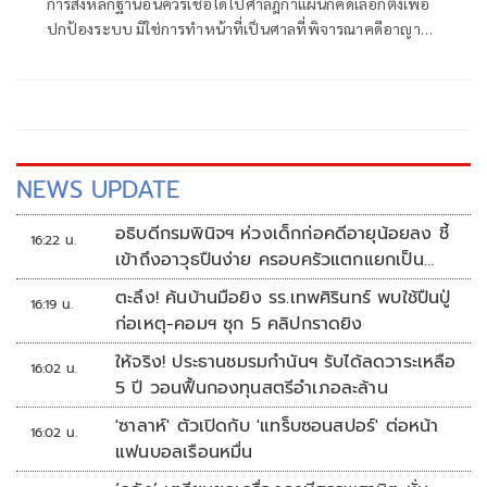
การส่งหลักฐานอันควรเชื่อได้ไปศาลฎีกาแผนกคดีเลือกตั้งเพื่อ
ปกป้องระบบ มิใช่การทำหน้าที่เป็นศาลที่พิจารณาคดีอาญา
เพื่อลงโทษตัวบุคคล
NEWS UPDATE
อธิบดีกรมพินิจฯ ห่วงเด็กก่อคดีอายุน้อยลง ชี้
16:22 น.
เข้าถึงอาวุธปืนง่าย ครอบครัวแตกแยกเป็น
ชนวนสำคัญ
ตะลึง! ค้นบ้านมือยิง รร.เทพศิรินทร์ พบใช้ปืนปู่
16:19 น.
ก่อเหตุ-คอมฯ ซุก 5 คลิปกราดยิง
ให้จริง! ประธานชมรมกำนันฯ รับได้ลดวาระเหลือ
16:02 น.
5 ปี วอนฟื้นกองทุนสตรีอำเภอละล้าน
'ซาลาห์' ตัวเปิดกับ 'แทร็บซอนสปอร์' ต่อหน้า
16:02 น.
แฟนบอลเรือนหมื่น