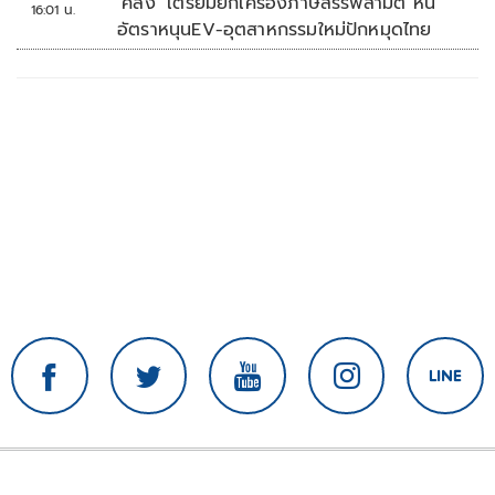
‘คลัง’ เตรียมยกเครื่องภาษีสรรพสามิต หั่น
16:01 น.
อัตราหนุนEV-อุตสาหกรรมใหม่ปักหมุดไทย