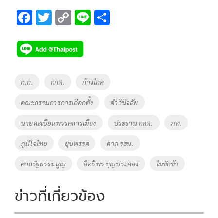
F
T
C
Li
S
ac
wi
o
n
h
e
tt
p
e
ar
b
er
y
e
o
Li
Tags
ก.ก.
กกต.
ก้าวไกล
o
n
คณะกรรมการการเลือกตั้ง
คำวินิจฉัย
k
k
นายทะเบียนพรรคการเมือง
ประธาน กกต.
ภท.
ภูมิใจไทย
ยุบพรรค
ศาล รธน.
ศาลรัฐธรรมนูญ
อิทธิพร บุญประคอง
ไม่ชักช้า
ข่าวที่เกี่ยวข้อง