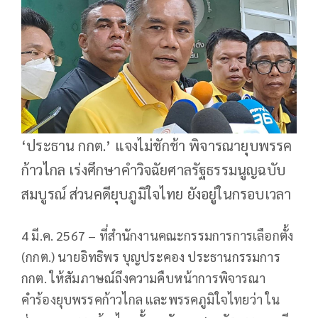
‘ประธาน กกต.’ แจงไม่ชักช้า พิจารณายุบพรรค
ก้าวไกล เร่งศึกษาคำวิจฉัยศาลรัฐธรรมนูญฉบับ
สมบูรณ์ ส่วนคดียุบภูมิใจไทย ยังอยู่ในกรอบเวลา
4 มี.ค. 2567 – ที่สำนักงานคณะกรรมการการเลือกตั้ง
(กกต.) นายอิทธิพร บุญประคอง ประธานกรรมการ
กกต. ให้สัมภาษณ์ถึงความคืบหน้าการพิจารณา
คำร้องยุบพรรคก้าวไกล และพรรคภูมิใจไทยว่า ใน