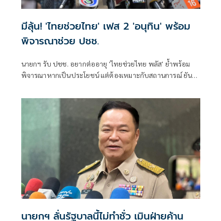
มีลุ้น! 'ไทยช่วยไทย' เฟส 2 'อนุทิน' พร้อม
พิจารณาช่วย ปชช.
นายกฯ รับ ปชช. อยากต่ออายุ 'ไทยช่วยไทย พลัส' ย้ำพร้อม
พิจารณาหากเป็นประโยชน์ แต่ต้องเหมาะกับสถานการณ์ ยัน
รัฐบาลมีเวลาอีก 3 ปี พิสูจน์ผลงาน แจงลุคขาสั้นเดินตลาด 'ก็ลม
มันเย็น'
นายกฯ ลั่นรัฐบาลนี้ไม่ทำชั่ว เมินฝ่ายค้าน