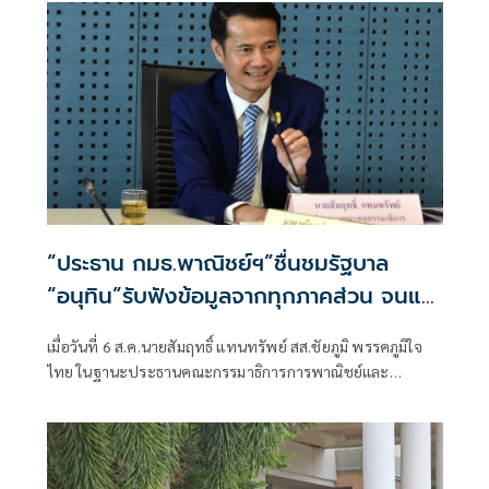
“ประธาน กมธ.พาณิชย์ฯ”ชื่นชมรัฐบาล
“อนุทิน”รับฟังข้อมูลจากทุกภาคส่วน จนแก้
ปัญหาภาคเกษตรได้ตรงจุด ดันราคาปาล์ม-
เมื่อวันที่ 6 ส.ค.นายสัมฤทธิ์ แทนทรัพย์ สส.ชัยภูมิ พรรคภูมิใจ
ยางพาราพุ่งขึ้นต่อเนื่อง เกษตรกรเริ่มยิ้มได้
ไทย ในฐานะประธานคณะกรรมาธิการการพาณิชย์และ
ทรัพย์สินทางปัญญา สภาผู้แทนราษฎร เปิดเผยถึงสถานการณ์
ราคาสินค้าเกษตรว่า ขณะนี้ภาพรวมถือว่าอยู่ในเกณฑ์ดี