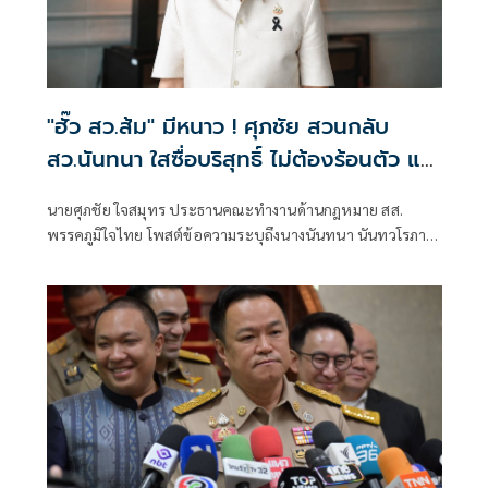
"ฮั๊ว สว.ส้ม" มีหนาว ! ศุภชัย สวนกลับ
สว.นันทนา ใสซื่อบริสุทธิ์ ไม่ต้องร้อนตัว แฉ
เรียกประชุม สว.ส้ม ณ.ห้องจูปิเตอร์
นายศุภชัย ใจสมุทร ประธานคณะทำงานด้านกฎหมาย สส.
เมืองทองธานี ไม่ได้แชร์ค่าใช้จ่านกัน เพรามี
พรรคภูมิใจไทย โพสต์ข้อความระบุถึงนางนันทนา นันทวโรภาส
หลักฐาน "หิรัญ - ฟ้าเดียวกัน" ทั้งจอง ทั้ง
สมาชิกวุฒิสภา กรณีการ ฮั๊ว สว.ส้ม ไม่ต้องร้อนตัว โดยระบุ
จ่าย
พฤติกรรม จัดประชุมผู้สมัคร สว.ส้ม ที่ห้องจูปิเตอร์ เมืองทอง
ธานี