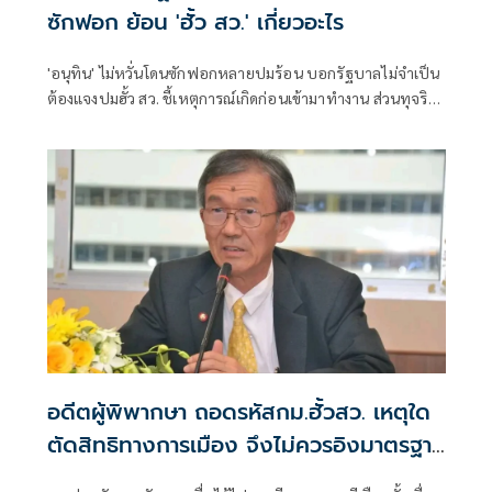
ซักฟอก ย้อน 'ฮั้ว สว.' เกี่ยวอะไร
'อนุทิน' ไม่หวั่นโดนซักฟอกหลายปมร้อน บอกรัฐบาลไม่จำเป็น
ต้องแจงปมฮั้ว สว. ชี้เหตุการณ์เกิดก่อนเข้ามาทำงาน ส่วนทุจริต
สอบท้องถิ่นทำเต็มที่ เรื่องจบแล้ว ยันไม่ต้องมีองครักษ์พิทักษ์
อดีตผู้พิพากษา ถอดรหัสกม.ฮั้วสว. เหตุใด
ตัดสิทธิทางการเมือง จึงไม่ควรอิงมาตรฐาน
เดียวกับคดีอาญา