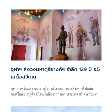
กสทช.
จุฬาฯ ส่งวงมหาดุริยางค์ฯ รำลึก 129 ปี ร.5
เสด็จสวีเดน
จุฬาฯ เตรียมส่งวงมหาดุริยางค์ไทยเยาวชนเดินทางไปแสดง
ดนตรีและนาฏศิลป์ไทยที่เมืองรากุนดา ประเทศสวีเดน ร่วมงาน
รำลึก 129 ปี ร.5 เสด็จประพาสสวีเดน วันที่ 19 ก.ค. 25