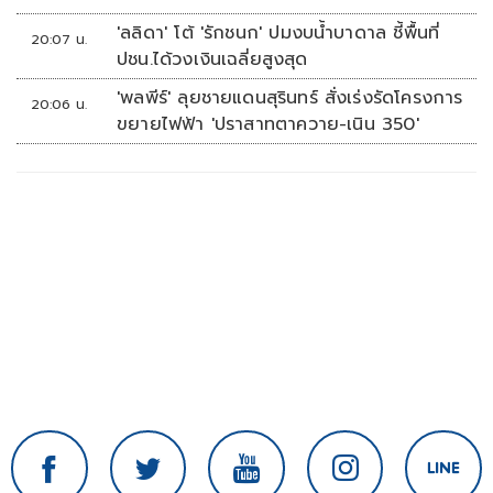
'ลลิดา' โต้ 'รักชนก' ปมงบน้ำบาดาล ชี้พื้นที่
20:07 น.
ปชน.ได้วงเงินเฉลี่ยสูงสุด
'พลพีร์' ลุยชายแดนสุรินทร์ สั่งเร่งรัดโครงการ
20:06 น.
ขยายไฟฟ้า 'ปราสาทตาควาย-เนิน 350'