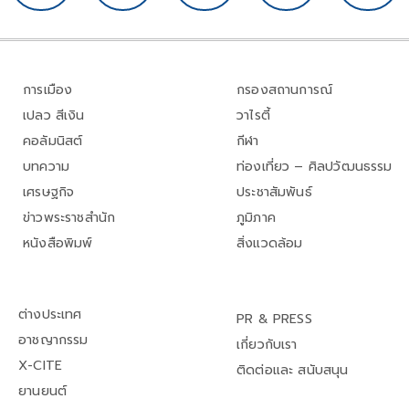
การเมือง
กรองสถานการณ์
เปลว สีเงิน
วาไรตี้
คอลัมนิสต์
กีฬา
บทความ
ท่องเที่ยว – ศิลปวัฒนธรรม
เศรษฐกิจ
ประชาสัมพันธ์
ข่าวพระราชสำนัก
ภูมิภาค
หนังสือพิมพ์
สิ่งแวดล้อม
ต่างประเทศ
PR & PRESS
อาชญากรรม
เกี่ยวกับเรา
X-CITE
ติดต่อและ สนับสนุน
ยานยนต์