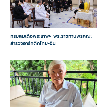
กรมสมเด็จพระเทพฯ พระราชทานพรคณะ
สำรวจอาร์กติกไทย-จีน