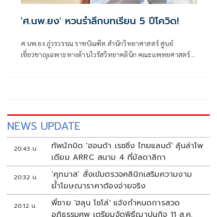
'ศ.นพ.ยง' หวนรำลึกบทเรียน 5 ปีโควิด!
ศ.นพ.ยง ภู่วรวรรณ ราชบัณฑิต สำนักวิทยาศาสตร์ ศูนย์
เชี่ยวชาญเฉพาะทางด้านไวรัสวิทยาคลินิก คณะแพทยศาสตร์
จุฬาลงกรณ์มหาวิทยาลัย
NEWS UPDATE
ทัพนักบิด 'ฮอนด้า เรซซิ่ง ไทยแลนด์' ลุ้นล่าโพ
20:43 น.
เดียม ARRC สนาม 4 ที่มัลดาลิกา
‘ศุภมาส’ สั่งเข้มตรวจคลินิกเสริมความงาม
20:32 น.
ย้ำโฆษณาราคาต้องจ่ายจริง
พี่ชาย 'ฮลุน โซโล่' แจ้งกำหนดการสวด
20:12 น.
อภิธรรมศพ เตรียมจัดพิธีฌาปนกิจ 11 ส.ค.