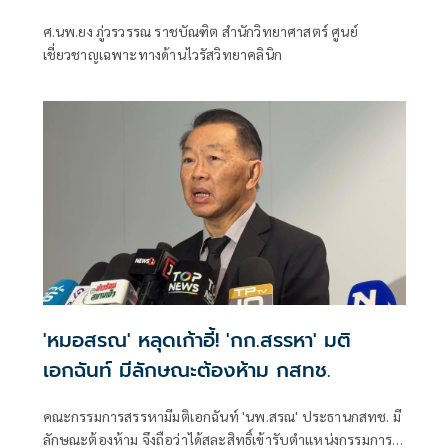
ศ.นพ.ยง ภู่วรวรรณ ราชบัณฑิต สำนักวิทยาศาสตร์ ศูนย์
เชี่ยวชาญเฉพาะทางด้านไวรัสวิทยาคลินิก
'หมอสรณ' หลุดเก้าอี้! 'กก.สรรหา' มติ
เอกฉันท์ มีลักษณะต้องห้าม กสทช.
คณะกรรมการสรรหามีมติเอกฉันท์ 'นพ.สรณ' ประธานกสทช. มี
ลักษณะต้องห้าม จึงถือว่าได้สละสิทธิ์เข้ารับตำแหน่งกรรมการ