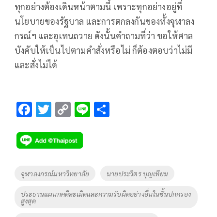
ทุกอย่างต้องเดินหน้าตามนี้ เพราะทุกอย่างอยู่ที่
นโยบายของรัฐบาล และการตกลงกันของทั้งจุฬาลง
กรณ์ฯ และอุเทนถวาย ดังนั้นคำถามที่ว่า ขอให้ศาล
บังคับให้เป็นไปตามคำสั่งหรือไม่ ก็ต้องตอบว่าไม่มี
และสั่งไม่ได้
F
T
C
Li
S
ac
wi
o
n
h
e
tt
p
e
ar
b
er
y
e
o
Li
Tags
จุฬาลงกรณ์มหาวิทยาลัย
นายประวิตร บุญเทียม
o
n
ประธานแผนกคดีละเมิดและความรับผิดอย่างอื่นในชั้นปกครอง
k
k
สูงสุด