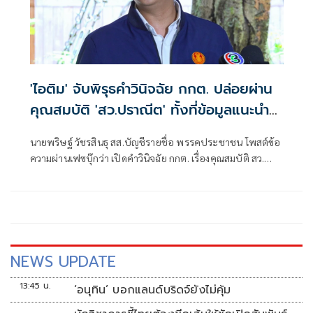
'ไอติม' จับพิรุธคำวินิจฉัย กกต. ปล่อยผ่าน
คุณสมบัติ 'สว.ปราณีต' ทั้งที่ข้อมูลแนะนำ
ตัวคลาดเคลื่อน
นายพริษฐ์ วัชรสินธุ สส.บัญชีรายชื่อ พรรคประชาชน โพสต์ข้อ
ความผ่านเฟซบุ๊กว่า เปิดคำวินิจฉัย กกต. เรื่องคุณสมบัติ สว.
ปราณีต เกรัมย์ (กลุ่ม 16 จ. บุรีรัมย์) : ผู้สมัครเซ็นรับรองข้อมูลที่
คลาดเคลื่อนในใบแนะนำตัว (สว. 3) แต่ กกต. ไม่ติดใจ
NEWS UPDATE
13:45 น.
‘อนุทิน’ บอกแลนด์บริดจ์ยังไม่คุ้ม