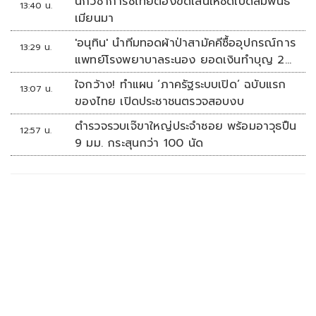
นักวิชาการชี้ไทยต้องขีดเส้นให้ชัดเปิดสัมพันธ์
13:40 น.
เมียนมา
'อนุทิน' นำทีมทอดผ้าป่าสามัคคีซื้ออุปกรณ์การ
13:29 น.
แพทย์โรงพยาบาลระนอง ยอดเงินทำบุญ 20
ล้านบาท
ใจกว้าง! ทำแผน ‘ภาครัฐระบบเปิด’ ฉบับแรก
13:07 น.
ของไทย เปิดประชาชนตรวจสอบงบ
ตำรวจรวบเจ๊ขาใหญ่ประจำซอย พร้อมอาวุธปืน
12:57 น.
9 มม. กระสุนกว่า 100 นัด