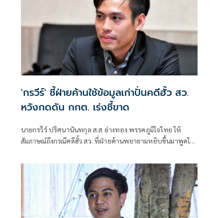
'กรวีร์' ชี้ฝ่ายค้านใช้ข้อมูลเก่าปั่นคดีฮั้ว สว.
หวังกดดัน กกต. เร่งชี้ขาด
นายกรวีร์ ปริศนานันทกุล ส.ส.อ่างทอง พรรคภูมิใจไทย ให้
สัมภาษณ์ถึงกรณีคดีฮั้ว สว. ที่ฝ่ายค้านพยายามหยิบขึ้นมาพูดใน
ช่วงนี้ มองว่าจะไปถึงขั้นการยุบพรรคหรือไม่ นายกรวีร์ กล่าวว่า
ไม่ได้กังวล เพราะทั้งหมดอยู่ในขั้นตอนของ คณะกรรมการการ
เลือกตั้ง (กกต.)