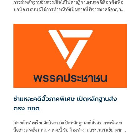
การส่งหลักฐานอันควรเชื่อได้ไปศาลฎีกาแผนกคดีเลือกตั้งเพื่อ
ปกป้องระบบ มิใช่การทำหน้าที่เป็นศาลที่พิจารณาคดีอาญา
เพื่อลงโทษตัวบุคคล
ชำแหละคดีฮั้วภาคพิเศษ เปิดหลักฐานส่ง
ตรง กกต.
'ฝ่ายค้าน' เตรียมจัดกิจกรรมเปิดหลักฐานคดีฮั้วสว. ภาคพิเศษ
สื่อสารตรงถึง กกต. 4 ส.ค.นี้ รับ ต้องทำงานแข่งเวลา แย้ม หาก
ยกคำร้องทั้งหมด-ตัดตอนบางรายส่งศาล ต้องดูเข้าข่ายละเว้น