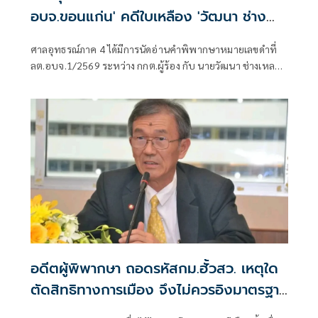
อบจ.ขอนแก่น' คดีใบเหลือง 'วัฒนา ช่าง
เหลา'
ศาลอุทธรณ์ภาค 4 ได้มีการนัดอ่านคำพิพากษาหมายเลขดำที่
ลต.อบจ.1/2569 ระหว่าง กกต.ผู้ร้อง กับ นายวัฒนา ช่างเหลา
ผู้คัดค้าน เรื่อง พรบ.การเลือกตั้งสมาชิกสภาท้องถิ่นหรือผู้
บริหารท้องถิ่น (ขอให้มีการเลือกตั้ง นายก อบจ.ใหม่)
อดีตผู้พิพากษา ถอดรหัสกม.ฮั้วสว. เหตุใด
ตัดสิทธิทางการเมือง จึงไม่ควรอิงมาตรฐาน
เดียวกับคดีอาญา