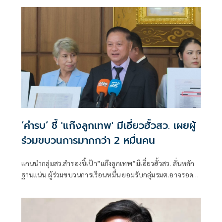
การปฏิบัติหน้าที่หรือไม่
‘คำรบ’ ชี้ 'แก๊งลูกเทพ' มีเอี่ยวฮั้วสว. เผยผู้
ร่วมขบวนการมากกว่า 2 หมื่นคน
แกนนำกลุ่มสว.สำรองชี้เป้า”แก๊งลูกเทพ”มีเอี่ยวฮั้วสว. ลั่นหลัก
ฐานแน่น ผู้ร่วมขบวนการเรือนหมื่น ยอมรับกลุ่มรมต.อาจรอด
เพราะคดีอาญา หลักฐานต้องชัดสิ้นข้อสงสัย เตือนกกต.หากไม่
ส่งศาลฎีกาสอย 138 สว.โดนร้องเอาผิดติดคุก!