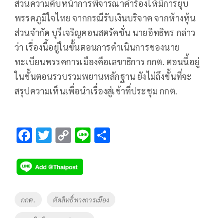
ส่วนความคืบหน้าการพิจารณาคำร้องให้มีการยุบ
พรรคภูมิใจไทย จากกรณีรับเงินบริจาค จากห้างหุ้น
ส่วน​จำกัด บุรีเจริญคอนสตรัคชั่น นายอิทธิพร กล่าว
ว่า เรื่องนี้อยู่ในขั้นตอนการดำเนินการของนาย
ทะเบียนพรรคการเมืองคือเลขาธิการ กกต. ตอนนี้อยู่
ในขั้นตอนรวบรวมพยานหลักฐาน ยังไม่ถึงขั้นที่จะ
สรุปความเห็นเพื่อนำเรื่องสู่เข้าที่ประชุม กกต.
F
T
C
Li
S
ac
wi
o
n
h
e
tt
p
e
ar
b
er
y
e
o
Li
Tags
กกต.
ตัดสิทธิ์ทางการเมือง
o
n