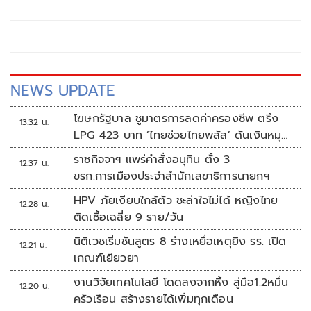
ในการเดินทาง ด้วยข้อจำกัดหลายอย่าง
NEWS UPDATE
โฆษกรัฐบาล ชูมาตรการลดค่าครองชีพ ตรึง
13:32 น.
LPG 423 บาท ‘ไทยช่วยไทยพลัส’ ดันเงินหมุน
แสนล้าน
ราชกิจจาฯ แพร่คำสั่งอนุทิน ตั้ง 3
12:37 น.
ขรก.การเมืองประจำสำนักเลขาธิการนายกฯ
HPV ภัยเงียบใกล้ตัว ชะล่าใจไม่ได้ หญิงไทย
12:28 น.
ติดเชื้อเฉลี่ย 9 ราย/วัน
นิติเวชเริ่มชันสูตร 8 ร่างเหยื่อเหตุยิง รร. เปิด
12:21 น.
เกณฑ์เยียวยา
งานวิจัยเทคโนโลยี โดดลงจากหิ้ง สู่มือ1.2หมื่น
12:20 น.
ครัวเรือน สร้างรายได้เพิ่มทุกเดือน