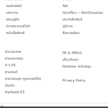
คอลัมนิสต์
กีฬา
บทความ
ท่องเที่ยว – ศิลปวัฒนธรรม
เศรษฐกิจ
ประชาสัมพันธ์
ข่าวพระราชสำนัก
ภูมิภาค
หนังสือพิมพ์
สิ่งแวดล้อม
ต่างประเทศ
PR & PRESS
อาชญากรรม
เกี่ยวกับเรา
X-CITE
ติดต่อและ สนับสนุน
ยานยนต์
สาธารณสุข-คุณภาพชีวิต
Privacy Policy
บันเทิง
ไทยโพสต์ ทีวี