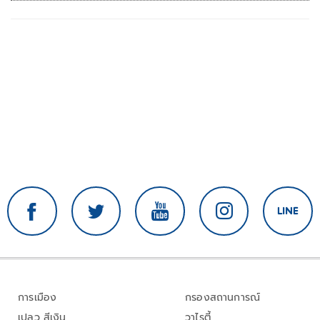
การเมือง
กรองสถานการณ์
เปลว สีเงิน
วาไรตี้