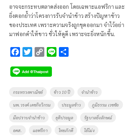
อาจจะกระทบตลาดส่งออก โดยเฉพาะแอฟริกา และ
ยิ่งตอกย้ำว่าโครงการรับจำนำข้าว สร้างปัญหาข้าว
ของประเทศ เพราะความจริงถูกขุดออกมา จำไว้อย่า
มาฟอกดำให้ขาว ชั่วให้ดูดี เพราะจะยิ่งหนักขึ้น.
F
T
C
Li
S
ac
wi
o
n
h
e
tt
p
e
ar
b
er
y
e
o
Li
Tags
กระทรวงพาณิชย์
ข้าว 10 ปี
จำนำข้าว
o
n
นพ.วรงค์ เดชกิจวิกรม
ประมูลข้าว
ภูมิธรรม เวชชัย
k
k
มือปราบจำนำข้าว
ยุติประมูล
รัฐบาลยิ่งลักษณ์
อคส.
แอฟริกา
ไทยภักดี
ไอ้โม่ง