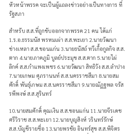
หัวหน้าพรรค จะเป็นผู้แถลงข่าวอย่างเป็นทางการ ที่
รัฐสภา
สำหรับ ส.ส.ที่ถูกขับออกจากพรรค 21 คน ได้แก่
1.ร.อ.ธรรมนัส พรหมเผ่า ส.ส.พะเยา 2.นายวัฒนา
ช่างเหลา ส.ส.ขอนแก่น 3.นายธนัสถ์ ทวีเกื้อกูลกิจ ส.ส.
ตาก 4.นายภาคภูมิ บูลย์ประมุข ส.ส.ตาก 5.นายไผ่
ลิกค์ ส.ส.กำแพงเพชร 6.นายวัฒนา สิทธิวัง ส.ส.ลำปาง
7.นายเกษม ศุภรานนท์ ส.ส.นครราชสีมา 8.นายสม
ศักดิ์ พันธุ์เกษม ส.ส.นครราชสีมา 9.นายณัฏฐพล จรัส
รพีพงษ์ ส.ส.สุรินทร์
10.นายสมศักดิ์ คุณเงิน ส.ส.ขอนแก่น 11.นายจีรเดช
ศรีวิราช ส.ส.พะเยา 12.นายบุญสิงห์ วรินทร์รักษ์
ส.ส.บัญชีรายชื่อ 13.นายพรชัย อินทร์สุข ส.ส.พิจิตร