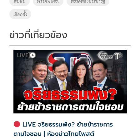
พปชร.
พรรคพปชร.
พรรคพลังประชารัฐ
k
k
เลือกตั้ง
ข่าวที่เกี่ยวข้อง
LIVE จริยธรรมพัง? ย้ายข้าราชการ
ตามใจชอบ | ห้องข่าวไทยโพสต์