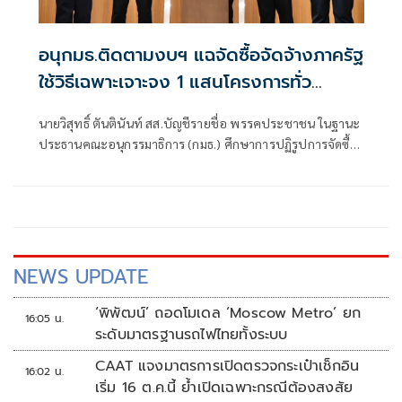
อนุกมธ.ติดตามงบฯ แฉจัดซื้อจัดจ้างภาครัฐ
ใช้วิธีเฉพาะเจาะจง 1 แสนโครงการทั่ว
ประเทศ เอื้อทุจริตงบกว่า 5 หมื่นล้านบาท
นายวิสุทธิ์ ตันตินันท์ สส.บัญชีรายชื่อ พรรคประชาชน ในฐานะ
ประธานคณะอนุกรรมาธิการ (กมธ.) ศึกษาการปฏิรูปการจัดซื้อ
จัดจ้างภาครัฐ ภายใต้คณะกรรมาธิการศึกษาการจัดทำและ
ติดตามการบริหารงบประมาณ สภาผู้แทนราษฎร แถลงความ
คืบหน้า "การศึกษาการปฏิรูปการจัดซื้อจัดจ้างภาครัฐ" ว่า คณะ
อนุกรรมาธิการชุดนี้ประกอบด้วยตัวแทน สส.
NEWS UPDATE
‘พิพัฒน์’ ถอดโมเดล ‘Moscow Metro’ ยก
16:05 น.
ระดับมาตรฐานรถไฟไทยทั้งระบบ
CAAT แจงมาตรการเปิดตรวจกระเป๋าเช็กอิน
16:02 น.
เริ่ม 16 ต.ค.นี้ ย้ำเปิดเฉพาะกรณีต้องสงสัย