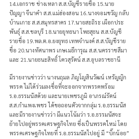
14.เอกราช ช่างเหลา ส.ส.บัญชีรายชื่อ 15.นาย
ปัญญา จีนาคำ ส.ส.แม่ฮ่องสอน 16.นางจอมขวัญ กลับ
บ้านเกาะ ส.ส.สมุทรสาคร 17.นายสะถิระ เผือกประ
พันธุ์ ส.ส.ชลบุรี 18.นายยุทธนา โพธสุธน ส.ส.บัญชี
รายชื่อ 19.พล.ต.อ.ยงยุทธ เทพจำนงค์ ส.ส.บัญชีราย
ชื่อ 20.นางทัศนาพร เกษเมธีการุณ ส.ส.นครราชสีมา
และ 21.นายธนะสิทธิ์ โควสุรัตน์ ส.ส.อุบลราชธานี
มีรายงานข่าวว่า นางนฤมล ภิญโญสินวัฒน์ เหรัญญิก
พรรค ไม่ได้ร่วมลงชื่อที่จะออกจากพรรคพร้อม
ร.อ.ธรรมนัสด้วย และนายเพชรภูมิ อาภรณ์รัตน์
ส.ส.กำแพงเพชร ได้ขอถอนตัวจากกลุ่ม ร.อ.ธรรมนัส
และมีรายงานข่าวว่า มีแนวโน้มว่า ร.อ.ธรรมนัสจะ
ย้ายไปอยู่พรรคเศรษฐกิจไทย ซึ่งเป็นพรรคใหม่ โดย
พรรคเศรษฐกิจไทยที่ ร.อ.ธรรมนัสไปอยู่ มี “บิ๊กน้อย”