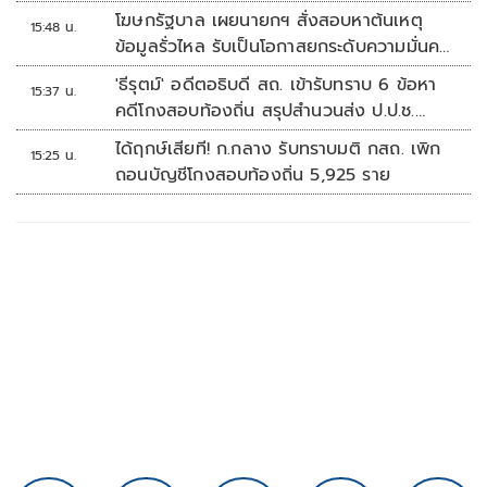
โฆษกรัฐบาล เผยนายกฯ สั่งสอบหาต้นเหตุ
15:48 น.
ข้อมูลรั่วไหล รับเป็นโอกาสยกระดับความมั่นคง
ปลอดภัยข้อมูลภาครัฐทั้งระบบ
'ธีรุตม์' อดีตอธิบดี สถ. เข้ารับทราบ 6 ข้อหา
15:37 น.
คดีโกงสอบท้องถิ่น สรุปสำนวนส่ง ป.ป.ช.
สัปดาห์หน้า
ได้ฤกษ์เสียที! ก.กลาง รับทราบมติ กสถ. เพิก
15:25 น.
ถอนบัญชีโกงสอบท้องถิ่น 5,925 ราย