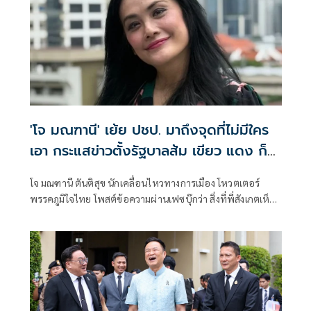
'โจ มณฑานี' เย้ย ปชป. มาถึงจุดที่ไม่มีใคร
เอา กระแสข่าวตั้งรัฐบาลส้ม เขียว แดง ก็
ยังไม่มีฟ้าเลย
โจ มณฑานี ตันติสุข นักเคลื่อนไหวทางการเมือง โหวตเตอร์
พรรคภูมิใจไทย โพสต์ข้อความผ่านเฟซบุ๊กว่า สิ่งที่พี่สังเกตเห็น
ในกระแสข่าวรัฐบาลส้มโอแดงคือ ไม่มีฟ้าอยู่ในนั้นเลย มาถึงจุด
ที่เป็นพรรคที่ทุกฝั่งลืมได้ไงเนี้ย