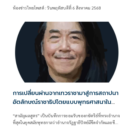
ห้องข่าวไทยโพสต์ : วันพฤหัสบดีที่ 6 สิงหาคม 2568
การเปลี่ยนผ่านจากเทวราชามาสู่การสถาปนา
อัตลักษณ์ราชาธิปไตยแบบพุทธศาสนาใน
พระไตรปิฏก : สามัญผลสูตรในฐานะทฤษฎี
“สามัญผลสูตร” เป็นบันทึกการยอมรับของกษัตริย์ที่ทรงอำนาจ
ขีดจำกัดของอำนาจรัฐเหนือแรงงานและ
ที่สุดในยุคสมัยพุทธกาลว่าอำนาจรัฏฐาธิปัตย์มีขีดจำกัดและขีด
ทรัพย์สิน
จำกัดนั้นอยู่ที่พรมแดนระหว่างร่างกายและจิตใจของพลเมือง