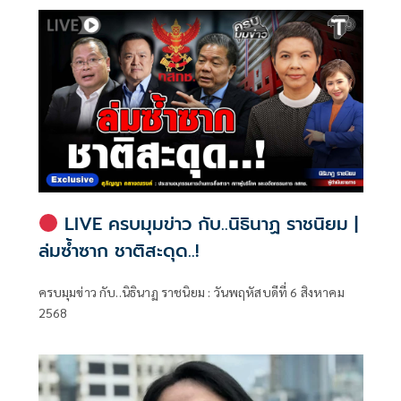
LIVE ครบมุมข่าว กับ..นิธินาฏ ราชนิยม |
ล่มซ้ำซาก ชาติสะดุด..!
ครบมุมข่าว กับ..นิธินาฏ ราชนิยม : วันพฤหัสบดีที่ 6 สิงหาคม
2568