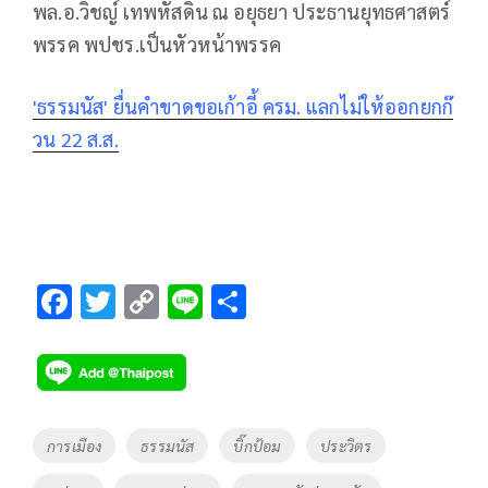
พล.อ.วิชญ์ เทพหัสดิน ณ อยุธยา ประธานยุทธศาสตร์
พรรค พปชร.เป็นหัวหน้าพรรค
'ธรรมนัส' ยื่นคำขาดขอเก้าอี้ ครม. แลกไม่ให้ออกยกก๊
วน 22 ส.ส.
F
T
C
Li
S
ac
wi
o
n
h
e
tt
p
e
ar
b
er
y
e
o
Li
Tags
การเมือง
ธรรมนัส
บิ๊กป้อม
ประวิตร
o
n