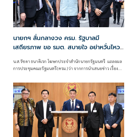
นายกฯ ลั่นกลางวง ครม. รัฐบาลมี
เสถียรภาพ ขอ รมต. สบายใจ อย่าหวั่นไหว
คำถามยุยง
น.ส.รัชดา ธนาดิเรก โฆษกประจำสำนักนายกรัฐมนตรี แถลงผล
การประชุมคณะรัฐมนตรี(ครม.)ว่า จากการนำเสนอข่าว เรื่อง
เสถียรภาพของรัฐบาล ซึ่งสื่อมวลชนรับทราบคำตอบจากพรรค
ร่วมรัฐบาลและนายกฯไปแล้วว่า รัฐบาลนี้มีเสถียรภาพและ
ทำงานร่วมกันอย่างเต็มที่