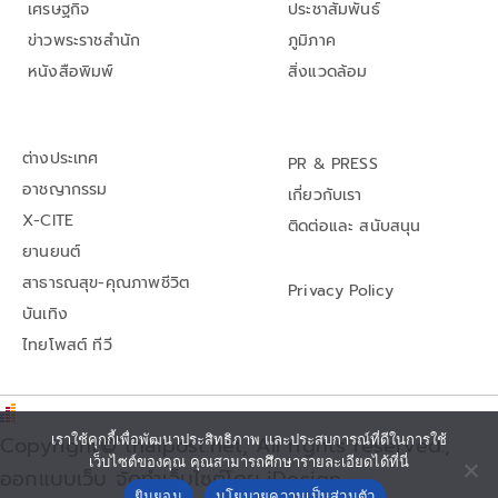
เศรษฐกิจ
ประชาสัมพันธ์
ข่าวพระราชสำนัก
ภูมิภาค
หนังสือพิมพ์
สิ่งแวดล้อม
ต่างประเทศ
PR & PRESS
อาชญากรรม
เกี่ยวกับเรา
X-CITE
ติดต่อและ สนับสนุน
ยานยนต์
สาธารณสุข-คุณภาพชีวิต
Privacy Policy
บันเทิง
ไทยโพสต์ ทีวี
Copyright© thaipost.net, All rights reserved.,
เราใช้คุกกี้เพื่อพัฒนาประสิทธิภาพ และประสบการณ์ที่ดีในการใช้
เว็บไซต์ของคุณ คุณสามารถศึกษารายละเอียดได้ที่นี่
ออกแบบเว็บ จัดทำเว็บไซต์โดย iDesign
ยินยอม
นโยบายความเป็นส่วนตัว