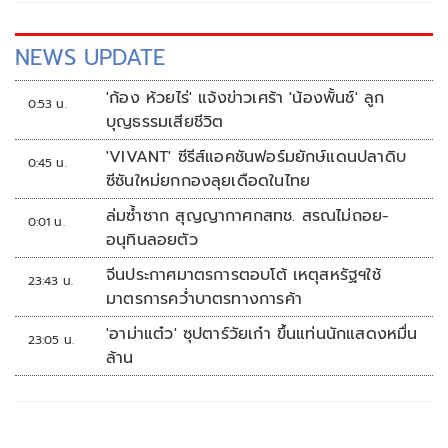
NEWS UPDATE
'ก้อง ห้วยไร่' แจ้งข่าวเศร้า 'น้องพั้นช์' ลูก
0:53 น.
บุญธรรมเสียชีวิต
'VIVANT' ซีรีส์แอคชันฟอร์มยักษ์แดนปลาดิบ
0:45 น.
ซีซันใหม่ยกกองลุยเดือดในไทย
ล่มซ้ำซาก สุญญากาศกสทช. สรณไม่ถอย-
0:01 น.
อนุทินลอยตัว
จีนประกาศมาตรการตอบโต้ เหตุสหรัฐฯใช้
23:43 น.
มาตรการคว่ำบาตรทางการค้า
'อาม่าแต๋ว' ซุปตาร์วัยเก๋า ขึ้นแท่นนักแสดงหมื่น
23:05 น.
ล้าน