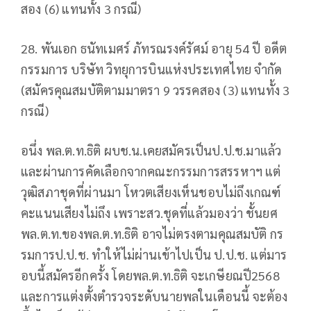
สอง (6) แทนทั้ง 3 กรณี)
28. พันเอก ธนัทเมศร์ ภัทรณรงค์รัศม์ อายุ 54 ปี อดีต
กรรมการ บริษัท วิทยุการบินแห่งประเทศไทย จำกัด
(สมัครคุณสมบัติตามมาตรา 9 วรรคสอง (3) แทนทั้ง 3
กรณี)
อนึ่ง พล.ต.ท.ธิติ ผบช.น.เคยสมัครเป็นป.ป.ช.มาแล้ว
และผ่านการคัดเลือกจากคณะกรรมการสรรหาฯ แต่
วุฒิสภาชุดที่ผ่านมา โหวตเสียงเห็นชอบไม่ถึงเกณฑ์
คะแนนเสียงไม่ถึง เพราะสว.ชุดที่แล้วมองว่า ชั้นยศ
พล.ต.ท.ของพล.ต.ท.ธิติ อาจไม่ตรงตามคุณสมบัติ กร
รมการป.ป.ช. ทำให้ไม่ผ่านเข้าไปเป็น ป.ป.ช. แต่มาร
อบนี้สมัครอีกครั้ง โดยพล.ต.ท.ธิติ จะเกษียณปี2568
และการแต่งตั้งตำรวจระดับนายพลในเดือนนี้ จะต้อง