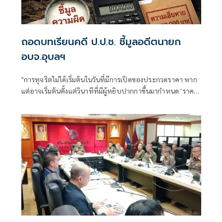
ถอดบทเรียนคดี ป.ป.ช. ชี้มูลอดีตนายก
อบจ.อุบลฯ
"การทุจริตไม่ได้เริ่มต้นในวันที่มีการเปิดซองประกวดราคา หาก
แต่อาจเริ่มต้นตั้งแต่วินาทีที่มีผู้หยิบปากกาขึ้นมากำหนด 'ราคา
กลาง' ของโครงการ"