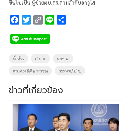
ขึ้นไปเป็น ผู้ช่วยผบ.ตร.ตามลำดับอาวุโส
F
T
C
Li
S
ac
wi
o
n
h
e
tt
p
e
ar
b
er
y
e
o
Li
Tags
บิ๊กจ้าว
ป.ป.ช.
ผบช.น.
o
n
พล.ต.ท.ธิติ แสงสว่าง
สรรหาป.ป.ช.
k
k
ข่าวที่เกี่ยวข้อง