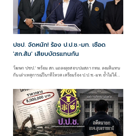
ปชป. จัดหนัก! ร้อง ป.ป.ช.-มท. เชือด
'สก.ส้ม' เสียบบัตรแทนกัน
'โฆษก ปชป.' พร้อม สก. แถลงลุยสอบปมสภา กทม. ลงมติแทน
กัน เล่าเหตุการณ์วินาทีโหวต เตรียมร้อง ป.ป.ช.-มท. ย้ำไม่ได้
กลั่นแกล้งทางการเมือง แต่ต้องร่วมสร้างความโปร่งใส