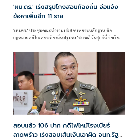
'ผบ.ตร.' เร่งสรุปโกงสอบท้องถิ่น จ่อแจ้ง
ข้อหาเพิ่มอีก 11 ราย
'ผบ.ตร.' ประชุมคณะทำงาน เร่งสอบพยานหลักฐาน-ข้อ
กฎหมายคดี โกงสอบท้องถิ่น สรุปชง 'ปกรณ์' วันศุกร์นี้ จ่อเรียกผู้
เกี่ยวข้องอีก 11 คน เข้ารับทราบข้อกล่าวหา
สอบแล้ว 106 ปาก คดีไฟไหม้โรงเบียร์
ลาดพร้าว เร่งสอบเส้นเงินเอาผิด จนท.รัฐ